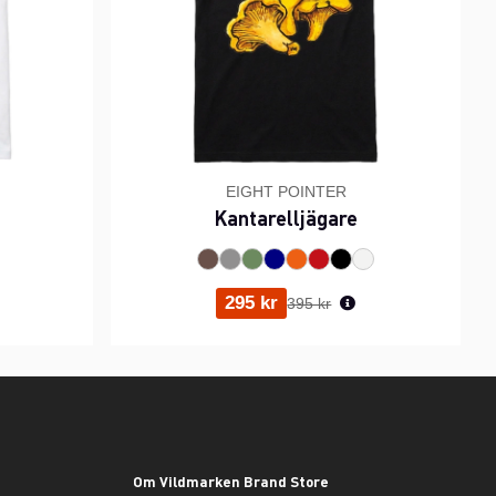
EIGHT POINTER
Kantarelljägare
ris:
Ordinarie pris:
295 kr
395 kr
Om Vildmarken Brand Store