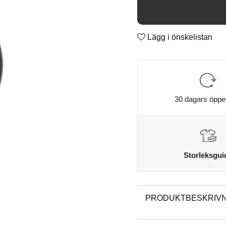
n
Hangnail Point
n
Corrosion-Resistant
Lägg i önskelistan
n
2X-Strong
n
Black Chrome finish
n
Ballbearing Swivel
n
30 dagars öppe
Storleksgui
PRODUKTBESKRIVN