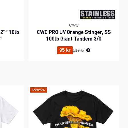
CWC
2"" 10lb
CWC PRO UV Orange Stinger, SS
s"
100lb Giant Tandem 3/0
ris:
Ordinarie pris:
95 kr
119 kr
KAMPANJ