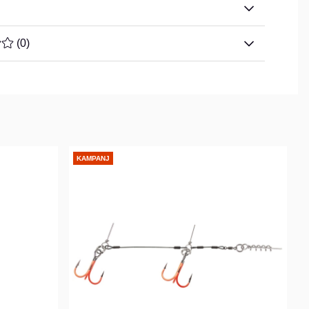
TYG 0 AV 5 ANTAL BETYG 0
(
0
)
KAMPANJ