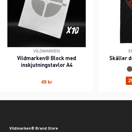
VILDMARKEN
E
Vildmarken® Block med
Skäller d
inskjutningstavlor A4
2
49 kr
Vildmarken® Brand Store