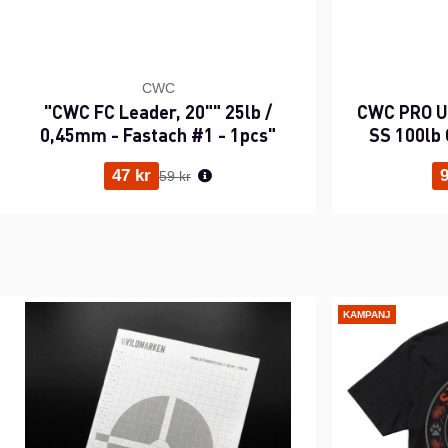
CWC
"CWC FC Leader, 20"" 25lb /
CWC PRO UV
0,45mm - Fastach #1 - 1pcs"
SS 100lb 
Ordinarie pris:
47 kr
9
59 kr
KAMPANJ