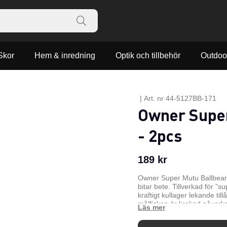
Skor
Hem & inredning
Optik och tillbehör
Outdoo
|
Art. nr
44-5127BB-171
Owner Super 
- 2pcs
189
kr
Owner Super Mutu Ballbearing
bitar bete. Tillverkad för ”s
kraftigt kullager lekande till
målfisken är krokad påverka
på fisken.
Ideal för catch-a
och en korrosions resistent