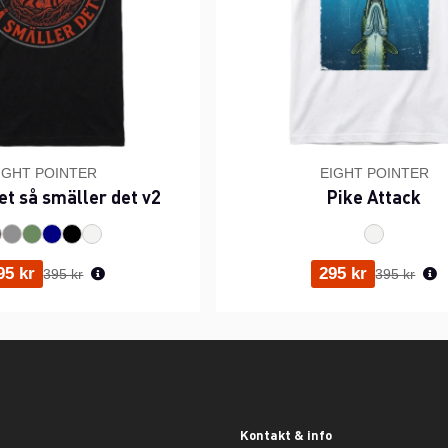
IGHT POINTER
EIGHT POINTER
et så smäller det v2
Pike Attack
Ordinarie pris:
Ordinarie p
95 kr
295 kr
395 kr
395 kr
Kontakt & info