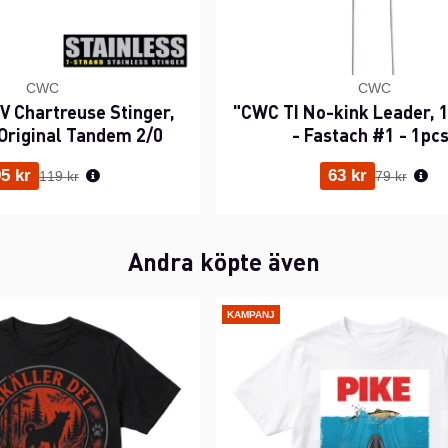
CWC
CWC
 Chartreuse Stinger,
"CWC TI No-kink Leader, 1
Original Tandem 2/0
- Fastach #1 - 1pc
Ordinarie pris:
Ordinarie p
5 kr
63 kr
119 kr
79 kr
Andra köpte även
KAMPANJ