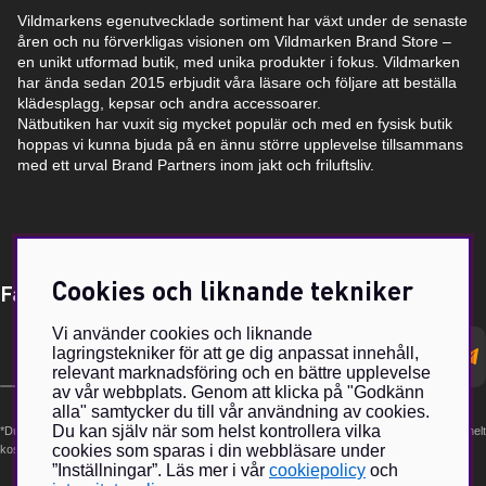
Vildmarkens egenutvecklade sortiment har växt under de senaste
åren och nu förverkligas visionen om Vildmarken Brand Store –
en unikt utformad butik, med unika produkter i fokus. Vildmarken
har ända sedan 2015 erbjudit våra läsare och följare att beställa
klädesplagg, kepsar och andra accessoarer.
Nätbutiken har vuxit sig mycket populär och med en fysisk butik
hoppas vi kunna bjuda på en ännu större upplevelse tillsammans
med ett urval Brand Partners inom jakt och friluftsliv.
Cookies och liknande tekniker
Få Magasin Vildmarken direkt till din e-post!*
Vi använder cookies och liknande
E-
lagringstekniker för att ge dig anpassat innehåll,
postadress
relevant marknadsföring och en bättre upplevelse
av vår webbplats. Genom att klicka på "Godkänn
alla" samtycker du till vår användning av cookies.
Du kan själv när som helst kontrollera vilka
*Du kan även få erbjudanden och nyheter från samarbetspartners. Din prenumeration är helt
cookies som sparas i din webbläsare under
kostnadsfri och kan avslutas när som helst.
”Inställningar”. Läs mer i vår
cookiepolicy
och