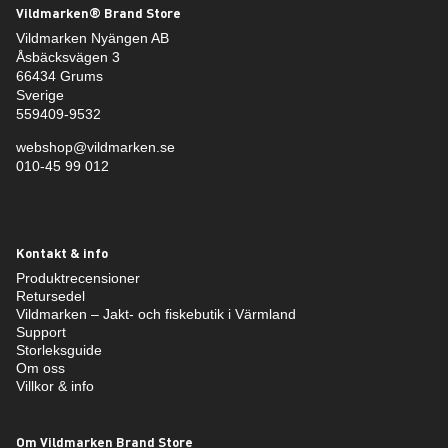
Vildmarken® Brand Store
Vildmarken Nyängen AB
Åsbäcksvägen 3
66434 Grums
Sverige
559409-9532
webshop@vildmarken.se
010-45 99 012
Kontakt & info
Produktrecensioner
Retursedel
Vildmarken – Jakt- och fiskebutik i Värmland
Support
Storleksguide
Om oss
Villkor & info
Om Vildmarken Brand Store