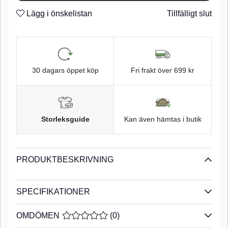
n
Micro Barb
Lägg i önskelistan
Tillfälligt slut
n
30 dagars öppet köp
Fri frakt över 699 kr
Storleksguide
Kan även hämtas i butik
PRODUKTBESKRIVNING
SPECIFIKATIONER
OMDÖMEN
MEDELBETYG 0 AV 5 ANTAL BETYG 0
(
0
)