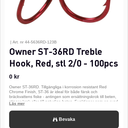
|
Art. nr
44-5636RD-123B
Owner ST-36RD Treble
Hook, Red, stl 2/0 - 100pcs
0
kr
Owner ST-36RD. Tillgängliga i korrosion resistant Red
Chrome Finish, ST-36 är ideal för både färsk och
bräckvattens fiske - antingen som ersättningskrok till beten,
stinger krok eller till naturliga beten. Funktioner som en rund
böj, tre raka Super Needle Points för en wide-gap kroknings-
effekt.n
Bevaka
n
Super Needle Point