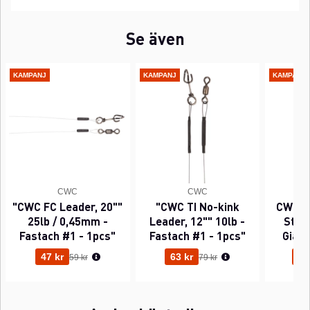
Se även
KAMPANJ
KAMPANJ
KAMPANJ
CWC
CWC
"CWC FC Leader, 20""
"CWC TI No-kink
CWC P
25lb / 0,45mm -
Leader, 12"" 10lb -
Sting
Fastach #1 - 1pcs"
Fastach #1 - 1pcs"
Gian
Ordinarie pris:
Ordinarie pris:
47 kr
63 kr
95
59 kr
79 kr