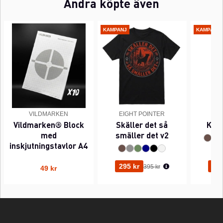
Andra köpte även
KAMPANJ
KAMPANJ
VILDMARKEN
EIGHT POINTER
EI
Vildmarken® Block
Skäller det så
Kant
med
smäller det v2
inskjutningstavlor A4
Ordinarie pris:
295 kr
295
395 kr
49 kr