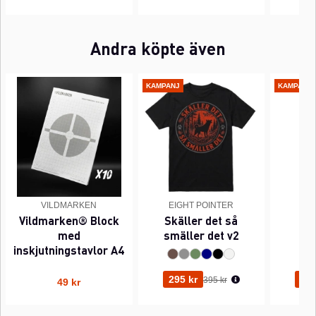
Andra köpte även
KAMPANJ
KAMPANJ
VILDMARKEN
EIGHT POINTER
EI
Vildmarken® Block
Skäller det så
Pi
med
smäller det v2
inskjutningstavlor A4
Ordinarie pris:
295 kr
295
395 kr
49 kr