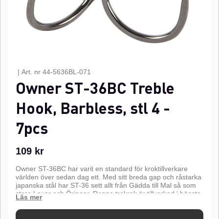
|
Art. nr
44-5636BL-071
Owner ST-36BC Treble
Hook, Barbless, stl 4 -
7pcs
109
kr
Owner ST-36BC har varit en standard för kroktillverkare
världen över sedan dag ett. Med sitt breda gap och råstarka
japanska stål har ST-36 sett allt från Gädda till Mal så som
stora Laxar och Öringar. Denna trekrok är tillverkad i högsta
kvalitets stål med en laser slipad keramisk krokspets, denna
krok kommer aldrig att svika. Nu finns denna klassiker
tillgänglig hulling löst för ett modernare tänk inom sportfisket.