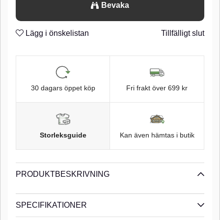
Bevaka
Super Needle Point och Black Chrome finish.n
n
Super Needle Point
Lägg i önskelistan
Tillfälligt slut
n
Barbless
n
Black Chrome finish
n
30 dagars öppet köp
Fri frakt över 699 kr
n
Storleksguide
Kan även hämtas i butik
PRODUKTBESKRIVNING
SPECIFIKATIONER