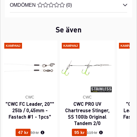
OMDÖMEN
MEDELBETYG 0 AV 5 ANTAL BETYG 0
(
0
)
Se även
KAMPANJ
KAMPANJ
KAMPANJ
CWC
CWC
"CWC FC Leader, 20""
CWC PRO UV
"CWC
25lb / 0,45mm -
Chartreuse Stinger,
Leader
Fastach #1 - 1pcs"
SS 100lb Original
Fasta
Tandem 2/0
Ordinarie pris:
Ordinarie pris:
47 kr
95 kr
63
59 kr
119 kr