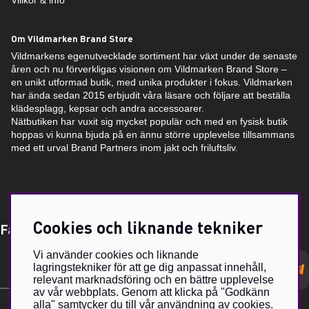
Villkor & info
Om Vildmarken Brand Store
Vildmarkens egenutvecklade sortiment har växt under de senaste
åren och nu förverkligas visionen om Vildmarken Brand Store –
en unikt utformad butik, med unika produkter i fokus. Vildmarken
har ända sedan 2015 erbjudit våra läsare och följare att beställa
klädesplagg, kepsar och andra accessoarer.
Nätbutiken har vuxit sig mycket populär och med en fysisk butik
hoppas vi kunna bjuda på en ännu större upplevelse tillsammans
med ett urval Brand Partners inom jakt och friluftsliv.
Cookies och liknande tekniker
Få Magasin Vildmarken direkt till din e-post!*
Vi använder cookies och liknande
E-
lagringstekniker för att ge dig anpassat innehåll,
postadress
relevant marknadsföring och en bättre upplevelse
av vår webbplats. Genom att klicka på "Godkänn
alla" samtycker du till vår användning av cookies.