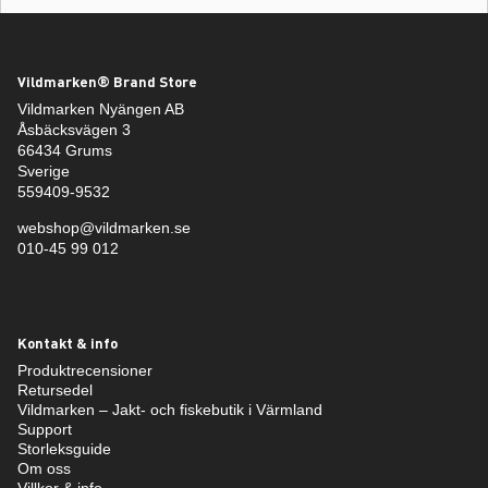
Vildmarken® Brand Store
Vildmarken Nyängen AB
Åsbäcksvägen 3
66434 Grums
Sverige
559409-9532
webshop@vildmarken.se
010-45 99 012
Kontakt & info
Produktrecensioner
Retursedel
Vildmarken – Jakt- och fiskebutik i Värmland
Support
Storleksguide
Om oss