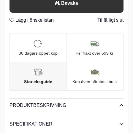
Bevaka
n
Super Needle Point
n
2X-Strong
Lägg i önskelistan
Tillfälligt slut
n
Micro Barb
n
Red Chrome finish
n
30 dagars öppet köp
Fri frakt över 699 kr
Storleksguide
Kan även hämtas i butik
PRODUKTBESKRIVNING
SPECIFIKATIONER