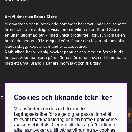
Villkor & info
Om Vildmarken Brand Store
Vildmarkens egenutvecklade sortiment har växt under de senaste
åren och nu förverkligas visionen om Vildmarken Brand Store –
en unikt utformad butik, med unika produkter i fokus. Vildmarken
har ända sedan 2015 erbjudit våra läsare och följare att beställa
klädesplagg, kepsar och andra accessoarer.
Nätbutiken har vuxit sig mycket populär och med en fysisk butik
hoppas vi kunna bjuda på en ännu större upplevelse tillsammans
med ett urval Brand Partners inom jakt och friluftsliv.
Cookies och liknande tekniker
Få Magasin Vildmarken direkt till din e-post!*
Vi använder cookies och liknande
E-
lagringstekniker för att ge dig anpassat innehåll,
postadress
relevant marknadsföring och en bättre upplevelse
av vår webbplats. Genom att klicka på "Godkänn
alla" samtycker du till vår användning av cookies.