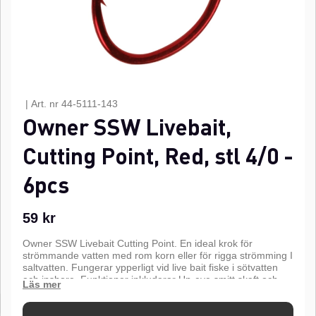
|
Art. nr
44-5111-143
Owner SSW Livebait,
Cutting Point, Red, stl 4/0 -
6pcs
59
kr
Owner SSW Livebait Cutting Point. En ideal krok för
strömmande vatten med rom korn eller för rigga strömming I
saltvatten. Fungerar ypperligt vid live bait fiske i sötvatten
och inshore. Funktioner inkluderar Up-eye smitt skaft och
bakvänd brytspets med Super Needle Point i Red Chrome
finish.n