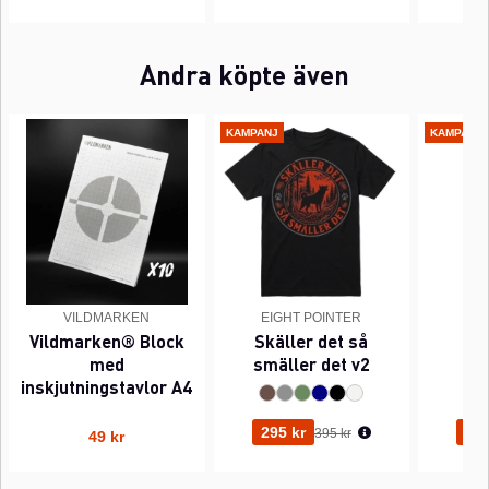
Andra köpte även
KAMPANJ
KAMPANJ
VILDMARKEN
EIGHT POINTER
EI
Vildmarken® Block
Skäller det så
Pi
med
smäller det v2
inskjutningstavlor A4
Ordinarie pris:
295 kr
295
395 kr
49 kr