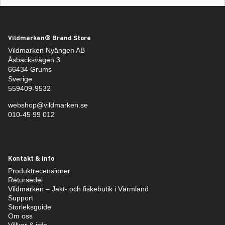
Vildmarken® Brand Store
Vildmarken Nyängen AB
Åsbäcksvägen 3
66434 Grums
Sverige
559409-9532
webshop@vildmarken.se
010-45 99 012
Kontakt & info
Produktrecensioner
Retursedel
Vildmarken – Jakt- och fiskebutik i Värmland
Support
Storleksguide
Om oss