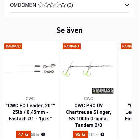
OMDÖMEN
MEDELBETYG 0 AV 5 ANTAL BETYG 0
(
0
)
Se även
KAMPANJ
KAMPANJ
KAMPANJ
CWC
CWC
"CWC FC Leader, 20""
CWC PRO UV
"CWC
25lb / 0,45mm -
Chartreuse Stinger,
Leader
Fastach #1 - 1pcs"
SS 100lb Original
Fasta
Tandem 2/0
Ordinarie pris:
Ordinarie pris:
47 kr
95 kr
63
59 kr
119 kr