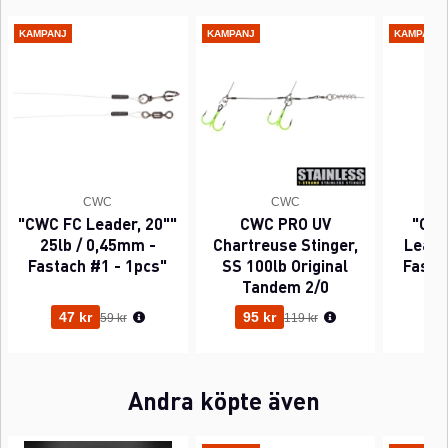
KAMPANJ
KAMPANJ
KAMPANJ
CWC
CWC
"CWC FC Leader, 20""
CWC PRO UV
"CWC
25lb / 0,45mm -
Chartreuse Stinger,
Leader
Fastach #1 - 1pcs"
SS 100lb Original
Fasta
Tandem 2/0
Ordinarie pris:
Ordinarie pris:
47 kr
95 kr
63
59 kr
119 kr
Andra köpte även