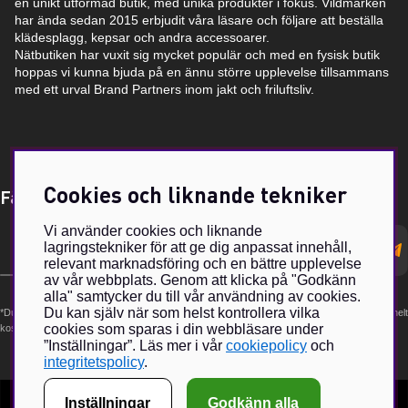
en unikt utformad butik, med unika produkter i fokus. Vildmarken
har ända sedan 2015 erbjudit våra läsare och följare att beställa
klädesplagg, kepsar och andra accessoarer.
Nätbutiken har vuxit sig mycket populär och med en fysisk butik
hoppas vi kunna bjuda på en ännu större upplevelse tillsammans
med ett urval Brand Partners inom jakt och friluftsliv.
Cookies och liknande tekniker
Få Magasin Vildmarken direkt till din e-post!*
Vi använder cookies och liknande
E-
lagringstekniker för att ge dig anpassat innehåll,
postadress
relevant marknadsföring och en bättre upplevelse
av vår webbplats. Genom att klicka på "Godkänn
alla" samtycker du till vår användning av cookies.
Du kan själv när som helst kontrollera vilka
*Du kan även få erbjudanden och nyheter från samarbetspartners. Din prenumeration är helt
cookies som sparas i din webbläsare under
kostnadsfri och kan avslutas när som helst.
”Inställningar”. Läs mer i vår
cookiepolicy
och
integritetspolicy
.
Inställningar
Godkänn alla