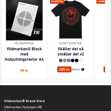
KAMPANJ
KAMPANJ
VILDMARKEN
EIGHT POINTER
EI
Vildmarken® Block
Skäller det så
Pi
med
smäller det v2
inskjutningstavlor A4
Ordinarie pris:
295 kr
295
395 kr
49 kr
Vildmarken® Brand Store
Vildmarken Nyängen AB