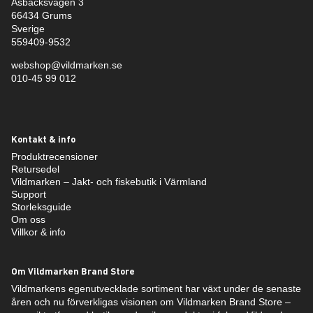
Åsbäcksvägen 3
66434 Grums
Sverige
559409-9532
webshop@vildmarken.se
010-45 99 012
Kontakt & info
Produktrecensioner
Retursedel
Vildmarken – Jakt- och fiskebutik i Värmland
Support
Storleksguide
Om oss
Villkor & info
Om Vildmarken Brand Store
Vildmarkens egenutvecklade sortiment har växt under de senaste
åren och nu förverkligas visionen om Vildmarken Brand Store –