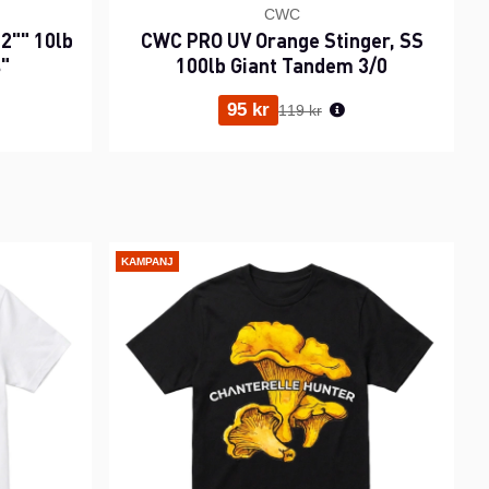
CWC
2"" 10lb
CWC PRO UV Orange Stinger, SS
s"
100lb Giant Tandem 3/0
ris:
Ordinarie pris:
95 kr
119 kr
KAMPANJ