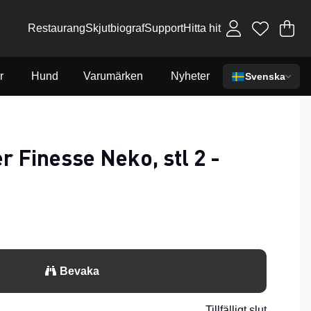
Restaurang
Skjutbiograf
Support
Hitta hit
Va
An
.
r
Hund
Varumärken
Nyheter
Svenska
 Finesse Neko, stl 2 -
Bevaka
Tillfälligt slut