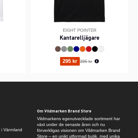
EIGHT POINTER
Kantarelljägare
ris:
Ordinarie pris:
295 kr
395 kr
Om Vildmarken Brand Store
Vildmarkens egenutvecklade sortiment har
växt under de senaste åren och nu
k i Värmland
förverkligas visionen om Vildmarken Brand
Store – en unikt utformad butik, med unika