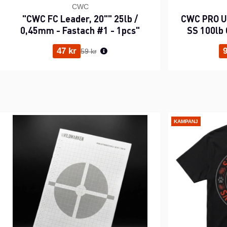
CWC
"CWC FC Leader, 20"" 25lb /
CWC PRO UV
0,45mm - Fastach #1 - 1pcs"
SS 100lb 
Ordinarie pris:
47 kr
9
59 kr
KAMPANJ