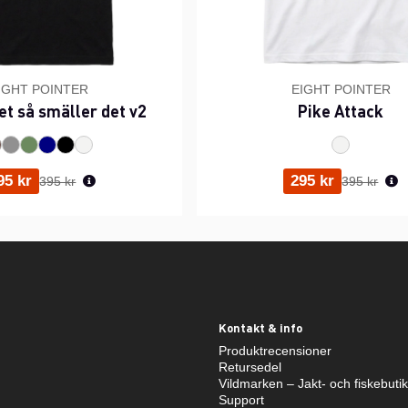
IGHT POINTER
EIGHT POINTER
et så smäller det v2
Pike Attack
Ordinarie pris:
Ordinarie p
95 kr
295 kr
395 kr
395 kr
Kontakt & info
Produktrecensioner
Retursedel
Vildmarken – Jakt- och fiskebuti
Support