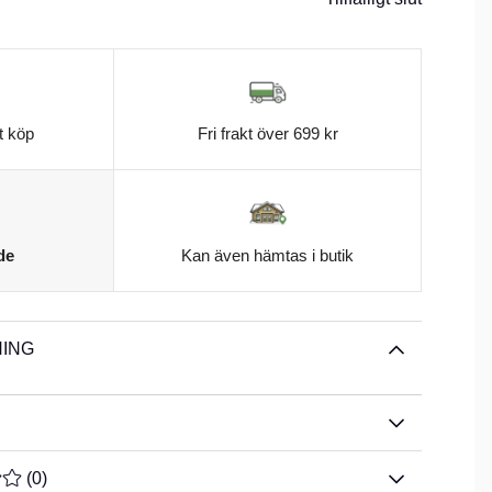
t köp
Fri frakt över 699 kr
de
Kan även hämtas i butik
ING
TYG 0 AV 5 ANTAL BETYG 0
(
0
)