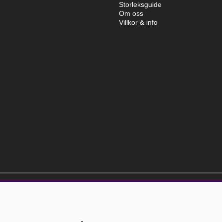
Storleksguide
Om oss
Villkor & info
elt kostnadsfri och kan avslutas när som helst.