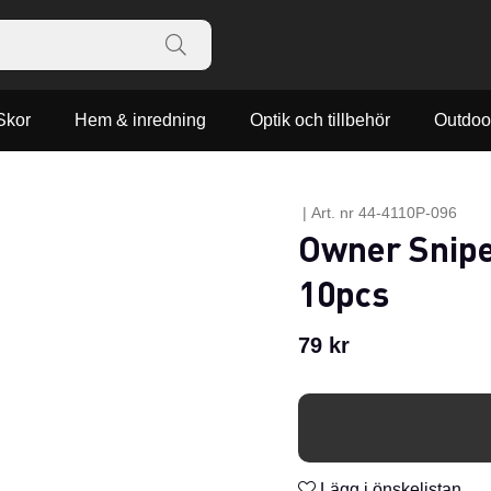
Skor
Hem & inredning
Optik och tillbehör
Outdoo
|
Art. nr
44-4110P-096
Owner Sniper
10pcs
79
kr
Lägg i önskelistan