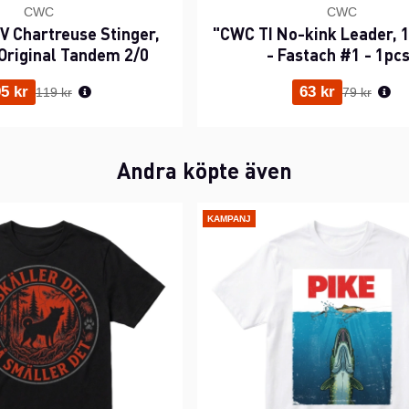
CWC
CWC
 Chartreuse Stinger,
"CWC TI No-kink Leader, 1
Original Tandem 2/0
- Fastach #1 - 1pc
Ordinarie pris:
Ordinarie p
5 kr
63 kr
119 kr
79 kr
Andra köpte även
KAMPANJ