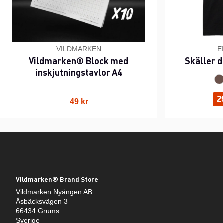
VILDMARKEN
E
Vildmarken® Block med
Skäller d
inskjutningstavlor A4
2
49 kr
Vildmarken® Brand Store
Vildmarken Nyängen AB
Åsbäcksvägen 3
66434 Grums
Sverige