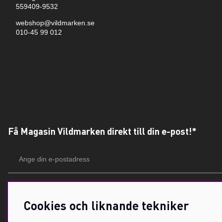
559409-9532
webshop@vildmarken.se
010-45 99 012
Få Magasin Vildmarken direkt till din e-post!*
E-
postadress
*Du kan även få erbjudanden och nyheter från samarbetspartners. Din prenumeration är h
Cookies och liknande tekniker