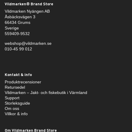
Vildmarken® Brand Store
Vildmarken Nyängen AB
Åsbäcksvägen 3
66434 Grums
Sverige
559409-9532
webshop@vildmarken.se
010-45 99 012
Kontakt & info
Produktrecensioner
Retursedel
Vildmarken – Jakt- och fiskebutik i Värmland
Support
Storleksguide
Om oss
Villkor & info
Om Vildmarken Brand Store