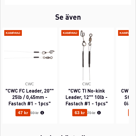
Se även
KAMPANJ
KAMPANJ
KAMPANJ
CWC
CWC
"CWC FC Leader, 20""
"CWC TI No-kink
CWC P
25lb / 0,45mm -
Leader, 12"" 10lb -
Sting
Fastach #1 - 1pcs"
Fastach #1 - 1pcs"
Gian
Ordinarie pris:
Ordinarie pris:
47 kr
63 kr
95
59 kr
79 kr