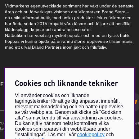
Vildmarkens egenutvecklade sortiment har växt under de senaste
åren och nu förverkligas visionen om Vildmarken Brand Store –
en unikt utformad butik, med unika produkter i fokus. Vildmarken
har ända sedan 2015 erbjudit våra läsare och följare att beställa
klädesplagg, kepsar och andra accessoarer.
Nätbutiken har vuxit sig mycket populär och med en fysisk butik
hoppas vi kunna bjuda på en ännu större upplevelse tillsammans
med ett urval Brand Partners inom jakt och friluftsliv.
Cookies och liknande tekniker
Få Magasin Vildmarken direkt till din e-post!*
Vi använder cookies och liknande
E-
lagringstekniker för att ge dig anpassat innehåll,
postadress
relevant marknadsföring och en bättre upplevelse
av vår webbplats. Genom att klicka på "Godkänn
alla" samtycker du till vår användning av cookies.
Du kan själv när som helst kontrollera vilka
*Du kan även få erbjudanden och nyheter från samarbetspartners. Din prenumeration är helt
cookies som sparas i din webbläsare under
kostnadsfri och kan avslutas när som helst.
”Inställningar”. Läs mer i vår
cookiepolicy
och