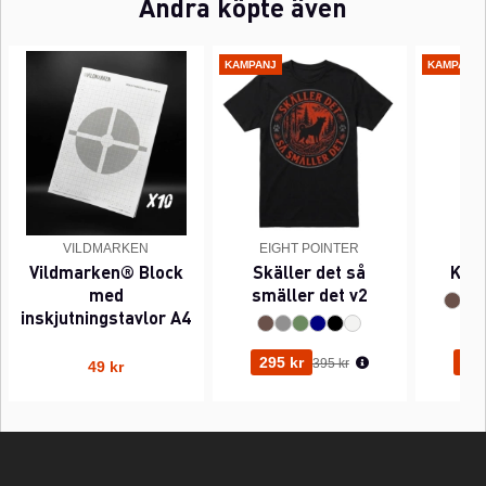
Andra köpte även
KAMPANJ
KAMPANJ
VILDMARKEN
EIGHT POINTER
EI
Vildmarken® Block
Skäller det så
Kant
med
smäller det v2
inskjutningstavlor A4
Ordinarie pris:
295 kr
295
395 kr
49 kr