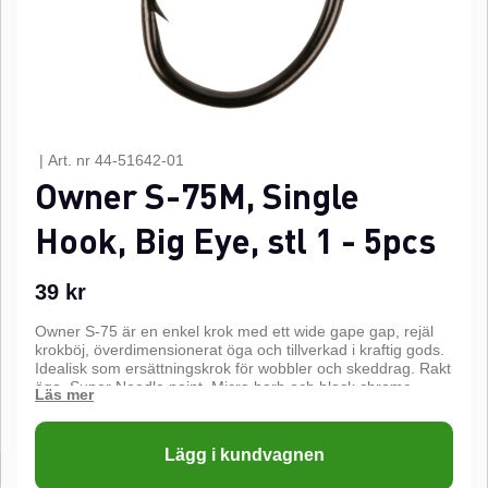
|
Art. nr
44-51642-01
Owner S-75M, Single
Hook, Big Eye, stl 1 - 5pcs
39
kr
Owner S-75 är en enkel krok med ett wide gape gap, rejäl
krokböj, överdimensionerat öga och tillverkad i kraftig gods.
Idealisk som ersättningskrok för wobbler och skeddrag. Rakt
öga. Super Needle point, Micro barb och black chrome
finish.n
n
Lägg i kundvagnen
Super Needle Point
n