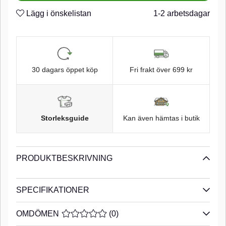
Micro Barb
n
Lägg i önskelistan
1-2 arbetsdagar
Large Eye
n
Black Chrome finish
n
30 dagars öppet köp
Fri frakt över 699 kr
Storleksguide
Kan även hämtas i butik
PRODUKTBESKRIVNING
SPECIFIKATIONER
OMDÖMEN
MEDELBETYG 0 AV 5 ANTAL BETYG 0
(
0
)