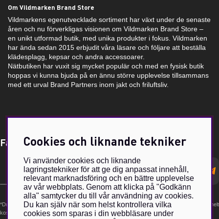
Om Vildmarken Brand Store
Vildmarkens egenutvecklade sortiment har växt under de senaste
åren och nu förverkligas visionen om Vildmarken Brand Store –
en unikt utformad butik, med unika produkter i fokus. Vildmarken
har ända sedan 2015 erbjudit våra läsare och följare att beställa
klädesplagg, kepsar och andra accessoarer.
Nätbutiken har vuxit sig mycket populär och med en fysisk butik
hoppas vi kunna bjuda på en ännu större upplevelse tillsammans
med ett urval Brand Partners inom jakt och friluftsliv.
Cookies och liknande tekniker
Få Magasin Vildmarken direkt till din e-post!*
Vi använder cookies och liknande
E-
lagringstekniker för att ge dig anpassat innehåll,
postadress
relevant marknadsföring och en bättre upplevelse
av vår webbplats. Genom att klicka på "Godkänn
alla" samtycker du till vår användning av cookies.
Du kan själv när som helst kontrollera vilka
*Du kan även få erbjudanden och nyheter från samarbetspartners. Din prenumeration är helt
cookies som sparas i din webbläsare under
kostnadsfri och kan avslutas när som helst.