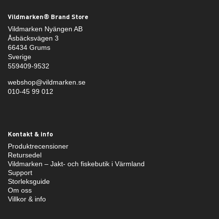
Vildmarken® Brand Store
Vildmarken Nyängen AB
Åsbäcksvägen 3
66434 Grums
Sverige
559409-9532
webshop@vildmarken.se
010-45 99 012
Kontakt & info
Produktrecensioner
Retursedel
Vildmarken – Jakt- och fiskebutik i Värmland
Support
Storleksguide
Om oss
Villkor & info