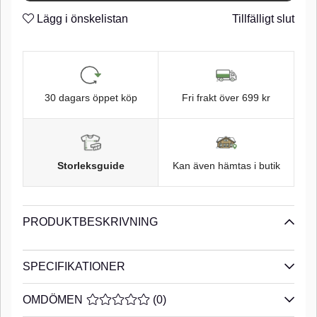
n
Super Needle Point
Lägg i önskelistan
Tillfälligt slut
n
Micro Barb
n
Black Chrome finish
n
Light Wire
30 dagars öppet köp
Fri frakt över 699 kr
n
Storleksguide
Kan även hämtas i butik
PRODUKTBESKRIVNING
SPECIFIKATIONER
OMDÖMEN
MEDELBETYG 0 AV 5 ANTAL BETYG 0
(
0
)