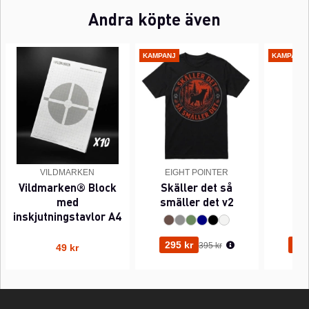
Andra köpte även
KAMPANJ
KAMPANJ
VILDMARKEN
EIGHT POINTER
EI
Vildmarken® Block
Skäller det så
Pi
med
smäller det v2
inskjutningstavlor A4
Ordinarie pris:
295 kr
295
395 kr
49 kr