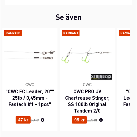
Se även
KAMPANJ
KAMPANJ
KAMPANJ
CWC
CWC
"CWC FC Leader, 20""
CWC PRO UV
"CWC
25lb / 0,45mm -
Chartreuse Stinger,
Leader
Fastach #1 - 1pcs"
SS 100lb Original
Fasta
Tandem 2/0
Ordinarie pris:
Ordinarie pris:
47 kr
95 kr
63
59 kr
119 kr