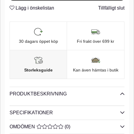
Micro Barb
n
Lägg i önskelistan
Tillfälligt slut
Black Chrome finish
n
30 dagars öppet köp
Fri frakt över 699 kr
Storleksguide
Kan även hämtas i butik
PRODUKTBESKRIVNING
SPECIFIKATIONER
OMDÖMEN
MEDELBETYG 0 AV 5 ANTAL BETYG 0
(
0
)