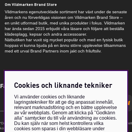
Om Vildmarken Brand Store
Vildmarkens egenutvecklade sortiment har växt under de senaste
åren och nu förverkligas visionen om Vildmarken Brand Store –
en unikt utformad butik, med unika produkter i fokus. Vildmarken
har ända sedan 2015 erbjudit våra läsare och följare att beställa
klädesplagg, kepsar och andra accessoarer.
Nätbutiken har vuxit sig mycket populär och med en fysisk butik
hoppas vi kunna bjuda på en ännu större upplevelse tillsammans
med ett urval Brand Partners inom jakt och friluftsliv.
Cookies och liknande tekniker
Få Magasin Vildmarken direkt till din e-post!*
Vi använder cookies och liknande
E-
lagringstekniker för att ge dig anpassat innehåll,
postadress
relevant marknadsföring och en bättre upplevelse
av vår webbplats. Genom att klicka på "Godkänn
alla" samtycker du till vår användning av cookies.
Du kan själv när som helst kontrollera vilka
*Du kan även få erbjudanden och nyheter från samarbetspartners. Din prenumeration är helt
cookies som sparas i din webbläsare under
kostnadsfri och kan avslutas när som helst.