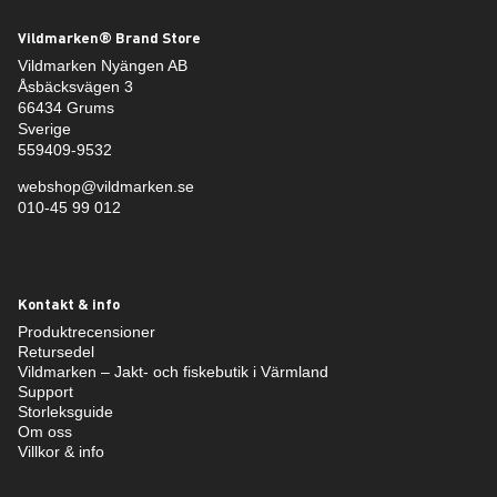
Vildmarken® Brand Store
Vildmarken Nyängen AB
Åsbäcksvägen 3
66434 Grums
Sverige
559409-9532
webshop@vildmarken.se
010-45 99 012
Kontakt & info
Produktrecensioner
Retursedel
Vildmarken – Jakt- och fiskebutik i Värmland
Support
Storleksguide
Om oss
Villkor & info