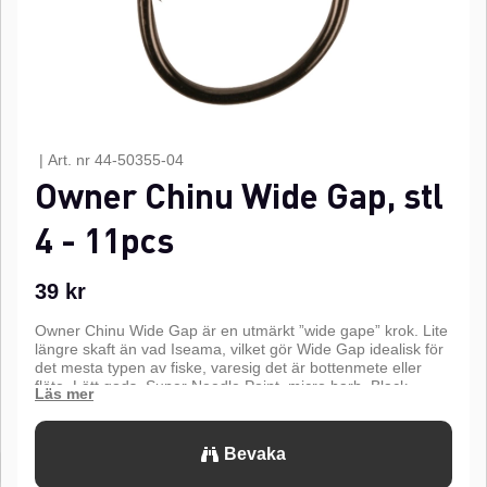
|
Art. nr
44-50355-04
Owner Chinu Wide Gap, stl
4 - 11pcs
39
kr
Owner Chinu Wide Gap är en utmärkt ”wide gape” krok. Lite
längre skaft än vad Iseama, vilket gör Wide Gap idealisk för
det mesta typen av fiske, varesig det är bottenmete eller
flöte. Lätt gods, Super Needle Point, micro barb. Black
chrome finish.n
n
Bevaka
Super Needle Point
n