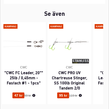
Se även
KAMPANJ
KAMPANJ
KAMPANJ
CWC
CWC
"CWC FC Leader, 20""
CWC PRO UV
"CWC
25lb / 0,45mm -
Chartreuse Stinger,
Leader
Fastach #1 - 1pcs"
SS 100lb Original
Fasta
Tandem 2/0
Ordinarie pris:
Ordinarie pris:
47 kr
95 kr
63
59 kr
119 kr