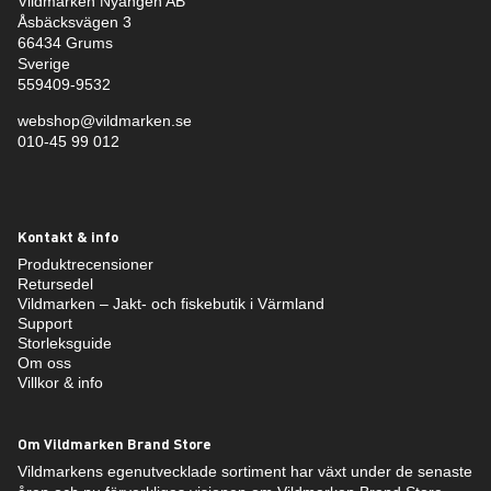
Vildmarken Nyängen AB
Åsbäcksvägen 3
66434 Grums
Sverige
559409-9532
webshop@vildmarken.se
010-45 99 012
Kontakt & info
Produktrecensioner
Retursedel
Vildmarken – Jakt- och fiskebutik i Värmland
Support
Storleksguide
Om oss
Villkor & info
Om Vildmarken Brand Store
Vildmarkens egenutvecklade sortiment har växt under de senaste