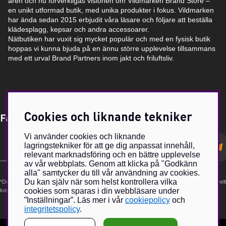
åren och nu förverkligas visionen om Vildmarken Brand Store –
en unikt utformad butik, med unika produkter i fokus. Vildmarken
har ända sedan 2015 erbjudit våra läsare och följare att beställa
klädesplagg, kepsar och andra accessoarer.
Nätbutiken har vuxit sig mycket populär och med en fysisk butik
hoppas vi kunna bjuda på en ännu större upplevelse tillsammans
med ett urval Brand Partners inom jakt och friluftsliv.
Cookies och liknande tekniker
Få Magasin Vildmarken direkt till din e-post!*
Vi använder cookies och liknande
E-
lagringstekniker för att ge dig anpassat innehåll,
postadress
relevant marknadsföring och en bättre upplevelse
av vår webbplats. Genom att klicka på "Godkänn
alla" samtycker du till vår användning av cookies.
Du kan själv när som helst kontrollera vilka
*Du kan även få erbjudanden och nyheter från samarbetspartners. Din prenumeration är helt
cookies som sparas i din webbläsare under
kostnadsfri och kan avslutas när som helst.
”Inställningar”. Läs mer i vår
cookiepolicy
och
integritetspolicy
.