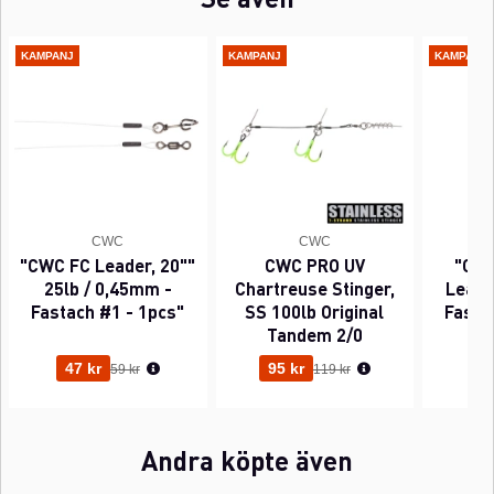
KAMPANJ
KAMPANJ
KAMPANJ
CWC
CWC
"CWC FC Leader, 20""
CWC PRO UV
"CWC
25lb / 0,45mm -
Chartreuse Stinger,
Leader
Fastach #1 - 1pcs"
SS 100lb Original
Fasta
Tandem 2/0
Ordinarie pris:
Ordinarie pris:
47 kr
95 kr
63
59 kr
119 kr
Andra köpte även