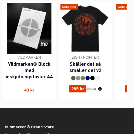
KAMPANJ
KAMPANJ
VILDMARKEN
EIGHT POINTER
EI
Vildmarken® Block
Skäller det så
Pi
med
smäller det v2
inskjutningstavlor A4
Ordinarie pris:
295 kr
295
395 kr
49 kr
Vildmarken® Brand Store