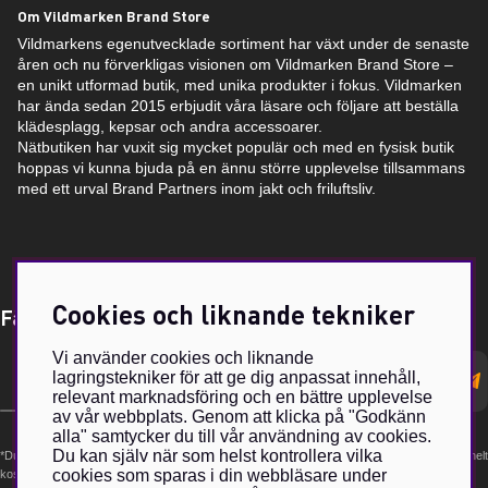
Om Vildmarken Brand Store
Vildmarkens egenutvecklade sortiment har växt under de senaste
åren och nu förverkligas visionen om Vildmarken Brand Store –
en unikt utformad butik, med unika produkter i fokus. Vildmarken
har ända sedan 2015 erbjudit våra läsare och följare att beställa
klädesplagg, kepsar och andra accessoarer.
Nätbutiken har vuxit sig mycket populär och med en fysisk butik
hoppas vi kunna bjuda på en ännu större upplevelse tillsammans
med ett urval Brand Partners inom jakt och friluftsliv.
Cookies och liknande tekniker
Få Magasin Vildmarken direkt till din e-post!*
Vi använder cookies och liknande
E-
lagringstekniker för att ge dig anpassat innehåll,
postadress
relevant marknadsföring och en bättre upplevelse
av vår webbplats. Genom att klicka på "Godkänn
alla" samtycker du till vår användning av cookies.
Du kan själv när som helst kontrollera vilka
*Du kan även få erbjudanden och nyheter från samarbetspartners. Din prenumeration är helt
cookies som sparas i din webbläsare under
kostnadsfri och kan avslutas när som helst.