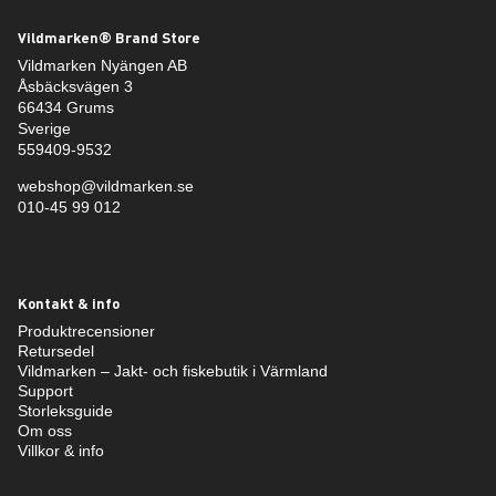
Vildmarken® Brand Store
Vildmarken Nyängen AB
Åsbäcksvägen 3
66434 Grums
Sverige
559409-9532
webshop@vildmarken.se
010-45 99 012
Kontakt & info
Produktrecensioner
Retursedel
Vildmarken – Jakt- och fiskebutik i Värmland
Support
Storleksguide
Om oss
Villkor & info