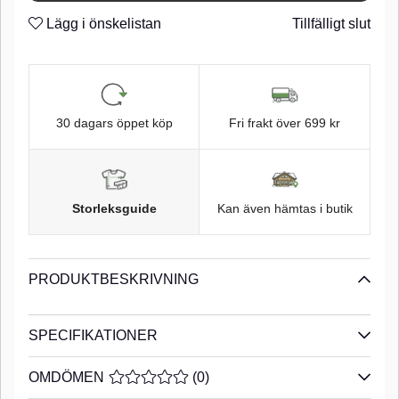
Super Needle Point
n
Lägg i önskelistan
Tillfälligt slut
Matte black finish
n
1/0 krok
n
Light Wire
n
30 dagars öppet köp
Fri frakt över 699 kr
Z-Lock 90°
n
Storleksguide
Kan även hämtas i butik
PRODUKTBESKRIVNING
SPECIFIKATIONER
OMDÖMEN
MEDELBETYG 0 AV 5 ANTAL BETYG 0
(
0
)