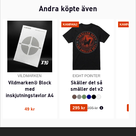
Andra köpte även
KAMPANJ
KAMPANJ
VILDMARKEN
EIGHT POINTER
EI
Vildmarken® Block
Skäller det så
Pi
med
smäller det v2
inskjutningstavlor A4
Ordinarie pris:
295 kr
295
395 kr
49 kr