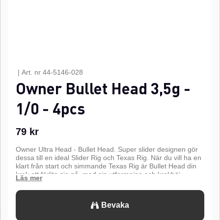
|
Art. nr
44-5146-028
Owner Bullet Head 3,5g -
1/0 - 4pcs
79
kr
Owner Ultra Head - Bullet Head. Super slider designen gör
dessa till en ideal Slider Rig och Texas Rig. När du vill ha en
klart från start och simmande Texas Rig är Bullet Head din
krok att förlita sig på, med sin utformning och krokböj
tillsammans med vinkeln på krokspetsen, placeras ditt
gummibete perfekt.
Lätt wire 1/0 krok med 90° vinklad axel,
Super Needle Point och en mattsvart finish.n
Bevaka
n