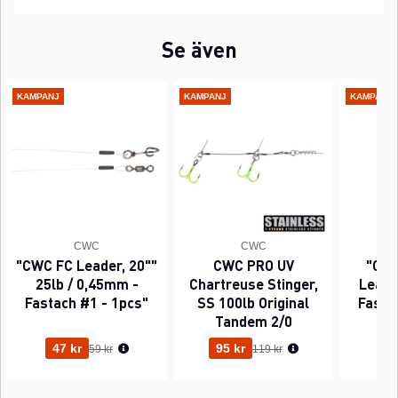
Se även
KAMPANJ
KAMPANJ
KAMPANJ
CWC
CWC
"CWC FC Leader, 20""
CWC PRO UV
"CWC
25lb / 0,45mm -
Chartreuse Stinger,
Leader
Fastach #1 - 1pcs"
SS 100lb Original
Fasta
Tandem 2/0
Ordinarie pris:
Ordinarie pris:
47 kr
95 kr
63
59 kr
119 kr