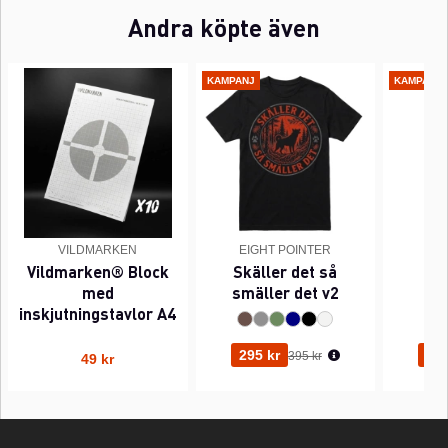
Andra köpte även
KAMPANJ
KAMPANJ
VILDMARKEN
EIGHT POINTER
EI
Vildmarken® Block
Skäller det så
Pi
med
smäller det v2
inskjutningstavlor A4
Ordinarie pris:
295 kr
295
395 kr
49 kr