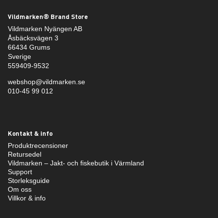
Vildmarken® Brand Store
Vildmarken Nyängen AB
Åsbäcksvägen 3
66434 Grums
Sverige
559409-9532
webshop@vildmarken.se
010-45 99 012
Kontakt & info
Produktrecensioner
Retursedel
Vildmarken – Jakt- och fiskebutik i Värmland
Support
Storleksguide
Om oss
Villkor & info