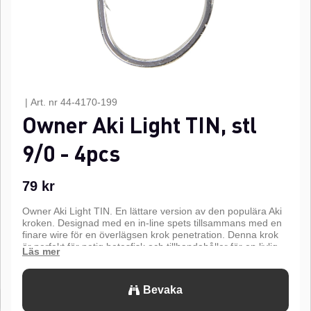
|
Art. nr
44-4170-199
Owner Aki Light TIN, stl
9/0 - 4pcs
79
kr
Owner Aki Light TIN. En lättare version av den populära Aki
kroken. Designad med en in-line spets tillsammans med en
finare wire för en överlägsen krok penetration. Denna krok
är perfekt för petig betesfisk och tillhandahåller för en livlig
presentation med setups för lätta linor. Perfekt att binda
flugor för saltvattens fiske. Funktioner som Super Needle
Point, förtennad finish, och smitt skaft.n
Bevaka
n