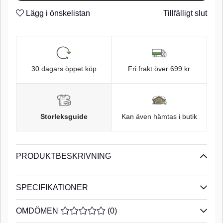
Taff Wire
n
Lägg i önskelistan
Tillfälligt slut
Super Needle Point
n
Tin finish
n
30 dagars öppet köp
Fri frakt över 699 kr
Storleksguide
Kan även hämtas i butik
PRODUKTBESKRIVNING
SPECIFIKATIONER
OMDÖMEN
MEDELBETYG 0 AV 5 ANTAL BETYG 0
(
0
)