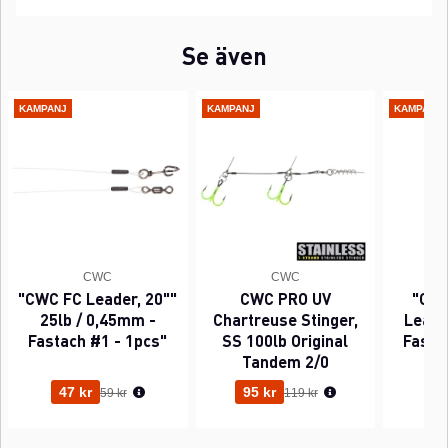
Se även
KAMPANJ
KAMPANJ
KAMPANJ
CWC
CWC
"CWC FC Leader, 20""
CWC PRO UV
"CWC
25lb / 0,45mm -
Chartreuse Stinger,
Leader
Fastach #1 - 1pcs"
SS 100lb Original
Fasta
Tandem 2/0
Ordinarie pris:
Ordinarie pris:
47 kr
95 kr
63
59 kr
119 kr