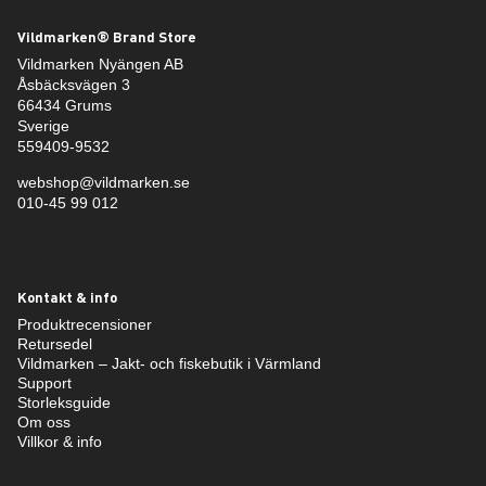
Vildmarken® Brand Store
Vildmarken Nyängen AB
Åsbäcksvägen 3
66434 Grums
Sverige
559409-9532
webshop@vildmarken.se
010-45 99 012
Kontakt & info
Produktrecensioner
Retursedel
Vildmarken – Jakt- och fiskebutik i Värmland
Support
Storleksguide
Om oss
Villkor & info