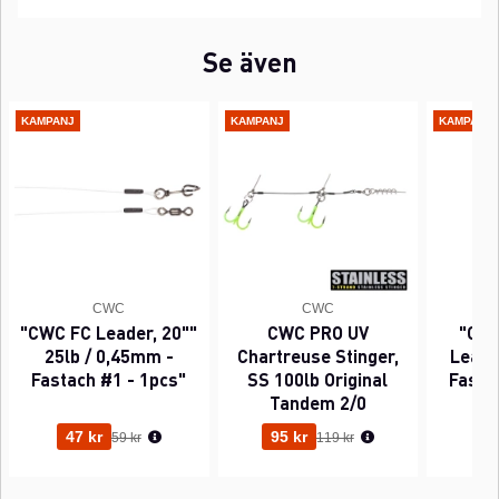
Se även
KAMPANJ
KAMPANJ
KAMPANJ
CWC
CWC
"CWC FC Leader, 20""
CWC PRO UV
"CWC
25lb / 0,45mm -
Chartreuse Stinger,
Leader
Fastach #1 - 1pcs"
SS 100lb Original
Fasta
Tandem 2/0
Ordinarie pris:
Ordinarie pris:
47 kr
95 kr
63
59 kr
119 kr