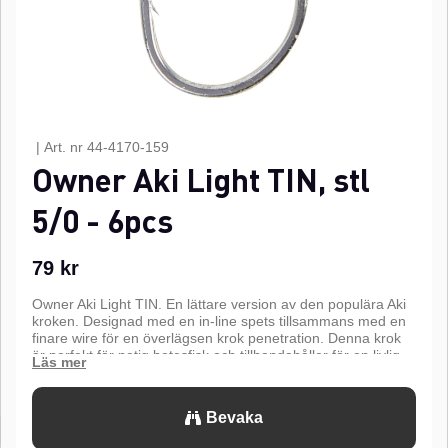
|
Art. nr
44-4170-159
Owner Aki Light TIN, stl
5/0 - 6pcs
79
kr
Owner Aki Light TIN. En lättare version av den populära Aki
kroken. Designad med en in-line spets tillsammans med en
finare wire för en överlägsen krok penetration. Denna krok
är perfekt för petig betesfisk och tillhandahåller för en livlig
presentation med setups för lätta linor. Perfekt att binda
flugor för saltvattens fiske. Funktioner som Super Needle
Point, förtennad finish, och smitt skaft.n
Bevaka
n