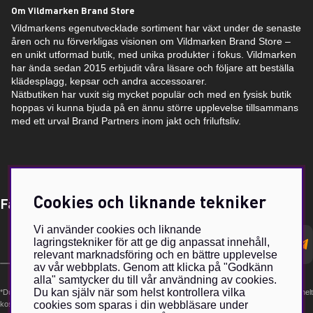
Om Vildmarken Brand Store
Vildmarkens egenutvecklade sortiment har växt under de senaste
åren och nu förverkligas visionen om Vildmarken Brand Store –
en unikt utformad butik, med unika produkter i fokus. Vildmarken
har ända sedan 2015 erbjudit våra läsare och följare att beställa
klädesplagg, kepsar och andra accessoarer.
Nätbutiken har vuxit sig mycket populär och med en fysisk butik
hoppas vi kunna bjuda på en ännu större upplevelse tillsammans
med ett urval Brand Partners inom jakt och friluftsliv.
Cookies och liknande tekniker
Få Magasin Vildmarken direkt till din e-post!*
Vi använder cookies och liknande
E-
lagringstekniker för att ge dig anpassat innehåll,
postadress
relevant marknadsföring och en bättre upplevelse
av vår webbplats. Genom att klicka på "Godkänn
alla" samtycker du till vår användning av cookies.
Du kan själv när som helst kontrollera vilka
*Du kan även få erbjudanden och nyheter från samarbetspartners. Din prenumeration är helt
cookies som sparas i din webbläsare under
kostnadsfri och kan avslutas när som helst.