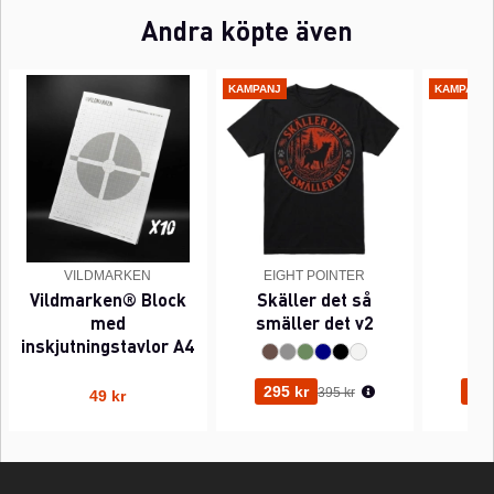
Andra köpte även
KAMPANJ
KAMPANJ
VILDMARKEN
EIGHT POINTER
EI
Vildmarken® Block
Skäller det så
Pi
med
smäller det v2
inskjutningstavlor A4
Ordinarie pris:
295 kr
295
395 kr
49 kr