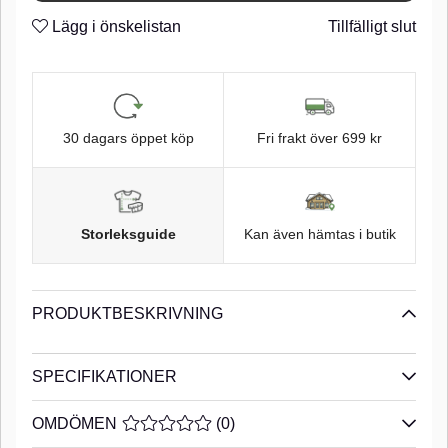
Taff Wire
n
Lägg i önskelistan
Tillfälligt slut
Super Needle Point
n
Tin finish
n
30 dagars öppet köp
Fri frakt över 699 kr
Storleksguide
Kan även hämtas i butik
PRODUKTBESKRIVNING
SPECIFIKATIONER
OMDÖMEN
MEDELBETYG 0 AV 5 ANTAL BETYG 0
(
0
)