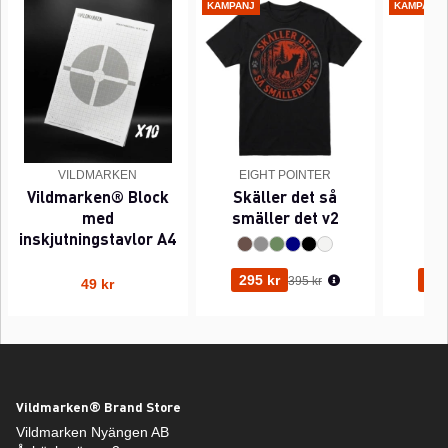
KAMPANJ
KAMPANJ
VILDMARKEN
EIGHT POINTER
EI
Vildmarken® Block
Skäller det så
Pi
med
smäller det v2
inskjutningstavlor A4
Ordinarie pris:
295 kr
295
395 kr
49 kr
Vildmarken® Brand Store
Vildmarken Nyängen AB