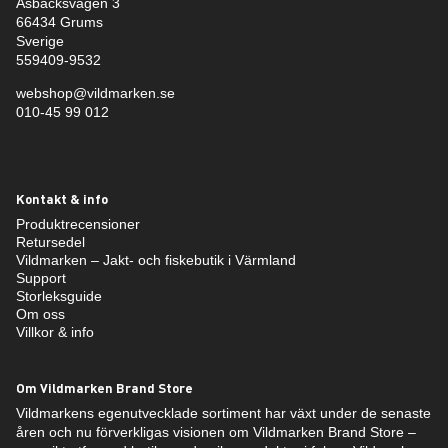
Åsbäcksvägen 3
66434 Grums
Sverige
559409-9532
webshop@vildmarken.se
010-45 99 012
Kontakt & info
Produktrecensioner
Retursedel
Vildmarken – Jakt- och fiskebutik i Värmland
Support
Storleksguide
Om oss
Villkor & info
Om Vildmarken Brand Store
Vildmarkens egenutvecklade sortiment har växt under de senaste
åren och nu förverkligas visionen om Vildmarken Brand Store –