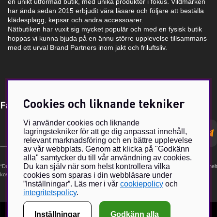
en unikt utformad butik, med unika produkter i fokus. Vildmarken
har ända sedan 2015 erbjudit våra läsare och följare att beställa
klädesplagg, kepsar och andra accessoarer.
Nätbutiken har vuxit sig mycket populär och med en fysisk butik
hoppas vi kunna bjuda på en ännu större upplevelse tillsammans
med ett urval Brand Partners inom jakt och friluftsliv.
Cookies och liknande tekniker
Få Magasin Vildmarken direkt till din e-post!*
Vi använder cookies och liknande
E-
lagringstekniker för att ge dig anpassat innehåll,
postadress
relevant marknadsföring och en bättre upplevelse
av vår webbplats. Genom att klicka på "Godkänn
alla" samtycker du till vår användning av cookies.
Du kan själv när som helst kontrollera vilka
*Du kan även få erbjudanden och nyheter från samarbetspartners. Din prenumeration är helt
cookies som sparas i din webbläsare under
kostnadsfri och kan avslutas när som helst.
”Inställningar”. Läs mer i vår
cookiepolicy
och
integritetspolicy
.
Inställningar
Godkänn alla