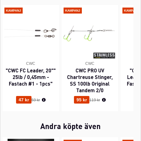
KAMPANJ
KAMPANJ
KAMPANJ
CWC
CWC
"CWC FC Leader, 20""
CWC PRO UV
"CWC
25lb / 0,45mm -
Chartreuse Stinger,
Leader
Fastach #1 - 1pcs"
SS 100lb Original
Fasta
Tandem 2/0
Ordinarie pris:
Ordinarie pris:
47 kr
95 kr
63
59 kr
119 kr
Andra köpte även