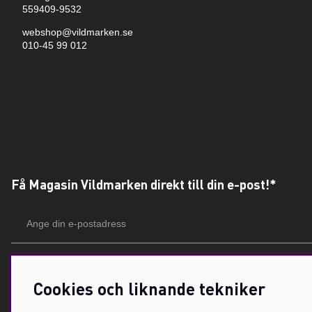
559409-9532
webshop@vildmarken.se
010-45 99 012
Få Magasin Vildmarken direkt till din e-post!*
E-
postadress
*Du kan även få erbjudanden och nyheter från samarbetspartners. Din prenumeration är h
Cookies och liknande tekniker