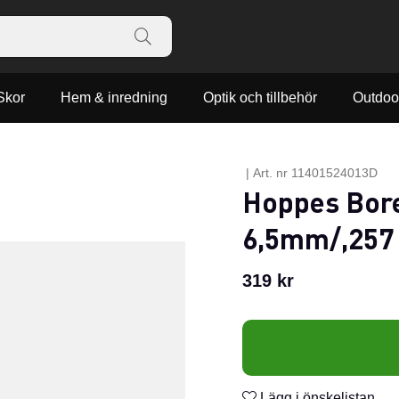
Skor
Hem & inredning
Optik och tillbehör
Outdoo
|
Art. nr
11401524013D
Hoppes Bor
6,5mm/,257 
319
kr
Lägg i önskelistan