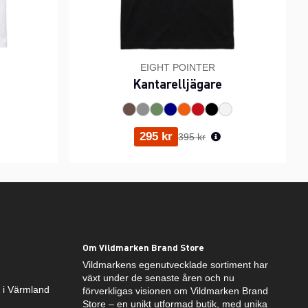
EIGHT POINTER
Kantarelljägare
ris:
Ordinarie pris:
295 kr
395 kr
Om Vildmarken Brand Store
Vildmarkens egenutvecklade sortiment har
växt under de senaste åren och nu
k i Värmland
förverkligas visionen om Vildmarken Brand
Store – en unikt utformad butik, med unika