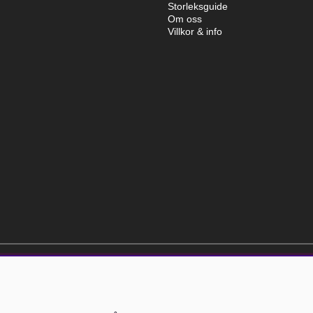
Storleksguide
Om oss
Villkor & info
elt kostnadsfri och kan avslutas när som helst.