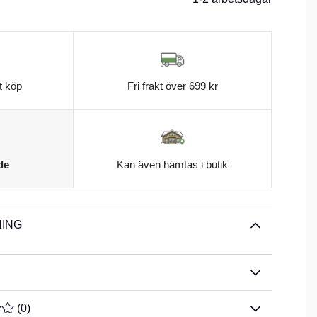
t köp
Fri frakt över 699 kr
de
Kan även hämtas i butik
ING
TYG 0 AV 5 ANTAL BETYG 0
(
0
)