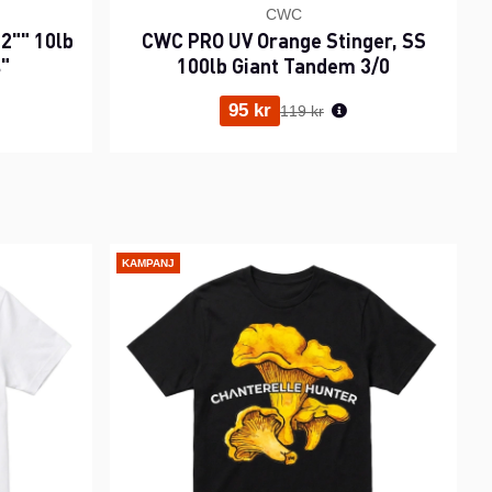
CWC
2"" 10lb
CWC PRO UV Orange Stinger, SS
s"
100lb Giant Tandem 3/0
ris:
Ordinarie pris:
95 kr
119 kr
KAMPANJ