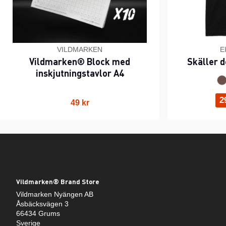
VILDMARKEN
E
Vildmarken® Block med
Skäller d
inskjutningstavlor A4
2
49 kr
Vildmarken® Brand Store
Vildmarken Nyängen AB
Åsbäcksvägen 3
66434 Grums
Sverige