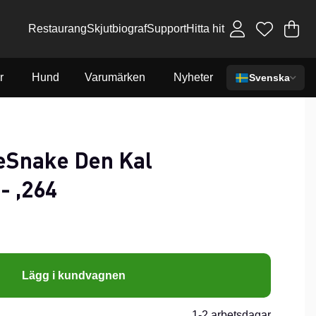
Restaurang
Skjutbiograf
Support
Hitta hit
Va
An
.
r
Hund
Varumärken
Nyheter
Svenska
eSnake Den Kal
- ,264
Lägg i kundvagnen
1-2 arbetsdagar