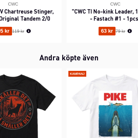
CWC
CWC
 Chartreuse Stinger,
"CWC TI No-kink Leader, 1
Original Tandem 2/0
- Fastach #1 - 1pc
Ordinarie pris:
Ordinarie p
5 kr
63 kr
119 kr
79 kr
Andra köpte även
KAMPANJ