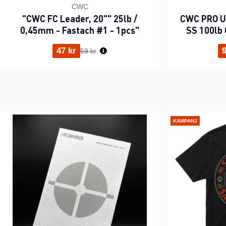
CWC
"CWC FC Leader, 20"" 25lb /
CWC PRO UV
0,45mm - Fastach #1 - 1pcs"
SS 100lb 
Ordinarie pris:
47 kr
9
59 kr
KAMPANJ