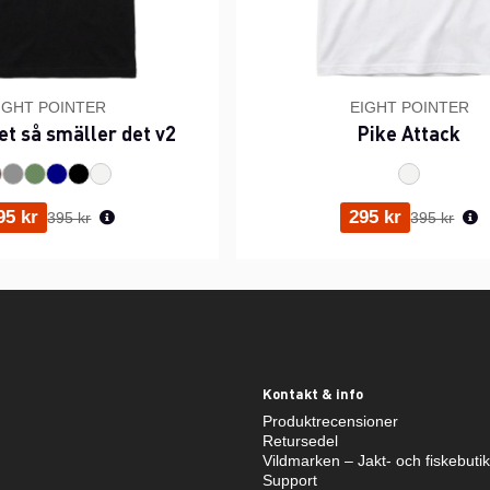
IGHT POINTER
EIGHT POINTER
et så smäller det v2
Pike Attack
Ordinarie pris:
Ordinarie p
95 kr
295 kr
395 kr
395 kr
Kontakt & info
Produktrecensioner
Retursedel
Vildmarken – Jakt- och fiskebuti
Support