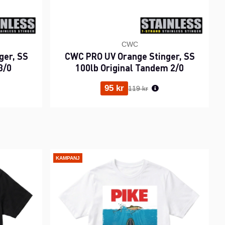
CWC
ger, SS
CWC PRO UV Orange Stinger, SS
3/0
100lb Original Tandem 2/0
ris:
Ordinarie pris:
95 kr
119 kr
KAMPANJ