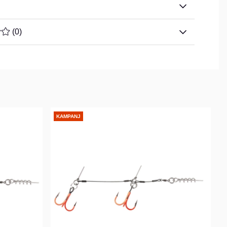
TYG 0 AV 5 ANTAL BETYG 0
(
0
)
KAMPANJ