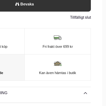
gar den, Gunslinger DS är en vinnare där fisket kräver en
Bevaka
10cm 3,8g.n
Tillfälligt slut
t köp
Fri frakt över 699 kr
de
Kan även hämtas i butik
ING