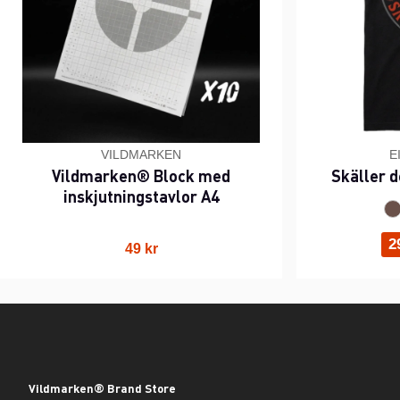
VILDMARKEN
E
Vildmarken® Block med
Skäller d
inskjutningstavlor A4
2
49 kr
Vildmarken® Brand Store