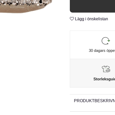
skallen. Oavsett hur du rig
subtil presentation. 8pcs. 
n
Ftalatfritt gummi
Lägg i önskelistan
n
Weedless slot
n
30 dagars öppe
Storleksgui
PRODUKTBESKRIVN