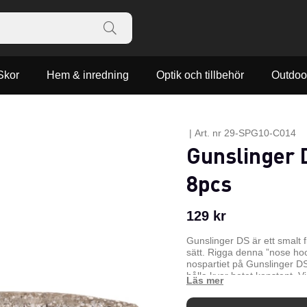
Skor
Hem & inredning
Optik och tillbehör
Outdoo
|
Art. nr
29-SPG10-C014
Gunslinger D
8pcs
129
kr
Gunslinger DS är ett smalt 
sätt. Rigga denna ”nose ho
nospartiet på Gunslinger D
hålla kvar betet konstant. V
EWG offset krok i 2/0 gap, 
100% weedless presentation.