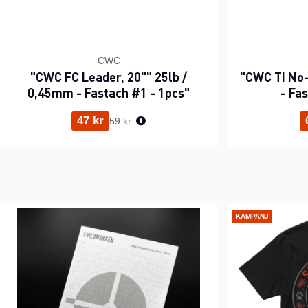
CWC
"CWC FC Leader, 20"" 25lb /
"CWC TI No-
0,45mm - Fastach #1 - 1pcs"
- Fa
Ordinarie pris:
47 kr
59 kr
KAMPANJ