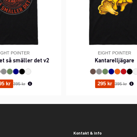
IGHT POINTER
EIGHT POINTER
et så smäller det v2
Kantarelljägare
Ordinarie pris:
Ordinarie p
95 kr
295 kr
395 kr
395 kr
Kontakt & info