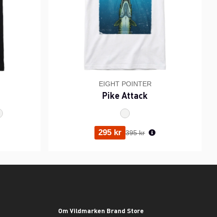
EIGHT POINTER
Pike Attack
ris:
Ordinarie pris:
295 kr
395 kr
Om Vildmarken Brand Store