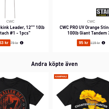
CWC
CWC
kink Leader, 12"" 10lb
CWC PRO UV Orange Stin
stach #1 - 1pcs"
100lb Giant Tandem 
Ordinarie pris:
Ordinarie p
63 kr
95 kr
79 kr
119 kr
Andra köpte även
KAMPANJ