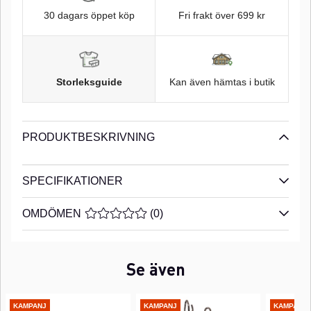
30 dagars öppet köp
Fri frakt över 699 kr
Storleksguide
Kan även hämtas i butik
PRODUKTBESKRIVNING
SPECIFIKATIONER
OMDÖMEN
MEDELBETYG 0 AV 5 ANTAL BETYG 0
(
0
)
Se även
KAMPANJ
KAMPANJ
KAMPANJ