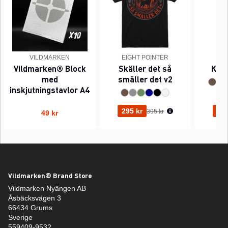
VILDMARKEN
EIGHT POINTER
EI
Vildmarken® Block
Skäller det så
Kant
med
smäller det v2
inskjutningstavlor A4
Ordinarie pris:
295 kr
295
395 kr
49 kr
Vildmarken® Brand Store
Vildmarken Nyängen AB
Åsbäcksvägen 3
66434 Grums
Sverige
559409-9532