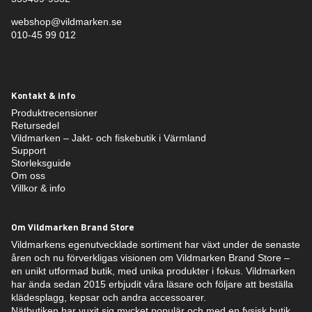
webshop@vildmarken.se
010-45 99 012
Kontakt & info
Produktrecensioner
Retursedel
Vildmarken – Jakt- och fiskebutik i Värmland
Support
Storleksguide
Om oss
Villkor & info
Om Vildmarken Brand Store
Vildmarkens egenutvecklade sortiment har växt under de senaste
åren och nu förverkligas visionen om Vildmarken Brand Store –
en unikt utformad butik, med unika produkter i fokus. Vildmarken
har ända sedan 2015 erbjudit våra läsare och följare att beställa
klädesplagg, kepsar och andra accessoarer.
Nätbutiken har vuxit sig mycket populär och med en fysisk butik