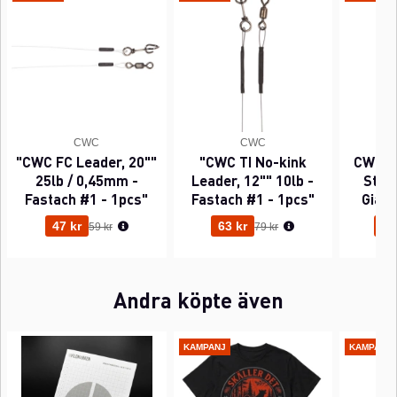
CWC
CWC
"CWC FC Leader, 20""
"CWC TI No-kink
CWC P
25lb / 0,45mm -
Leader, 12"" 10lb -
Sting
Fastach #1 - 1pcs"
Fastach #1 - 1pcs"
Gian
Ordinarie pris:
Ordinarie pris:
47 kr
63 kr
95
59 kr
79 kr
Andra köpte även
KAMPANJ
KAMPANJ