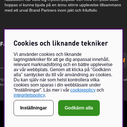
hoppas vi kunna bjuda på en ännu större upplevelse tillsammans
med ett urval Brand Partners inom jakt och friluftsliv.
Cookies och liknande tekniker
Få Magasin Vildmarken direkt till din e-post!*
Vi använder cookies och liknande
E-
lagringstekniker för att ge dig anpassat innehåll,
postadress
relevant marknadsföring och en bättre upplevelse
av vår webbplats. Genom att klicka på "Godkänn
alla" samtycker du till vår användning av cookies.
Du kan själv när som helst kontrollera vilka
*Du kan även få erbjudanden och nyheter från samarbetspartners. Din prenumeration är helt
cookies som sparas i din webbläsare under
kostnadsfri och kan avslutas när som helst.
”Inställningar”. Läs mer i vår
cookiepolicy
och
integritetspolicy
.
Inställningar
Godkänn alla