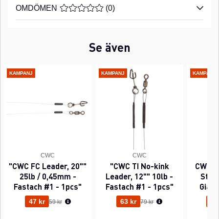
OMDÖMEN
MEDELBETYG 0 AV 5 ANTAL BETYG 0
(
0
)
Se även
KAMPANJ
KAMPANJ
KAMPANJ
CWC
CWC
"CWC FC Leader, 20""
"CWC TI No-kink
CWC P
25lb / 0,45mm -
Leader, 12"" 10lb -
Sting
Fastach #1 - 1pcs"
Fastach #1 - 1pcs"
Gian
Ordinarie pris:
Ordinarie pris:
47 kr
63 kr
95
59 kr
79 kr