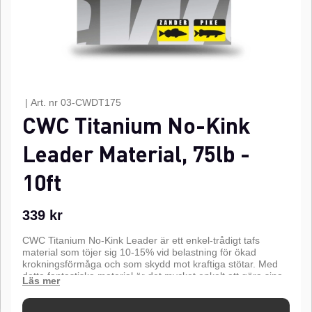
|
Art. nr
03-CWDT175
CWC Titanium No-Kink
Leader Material, 75lb -
10ft
339
kr
CWC Titanium No-Kink Leader är ett enkel-trådigt tafs
material som töjer sig 10-15% vid belastning för ökad
krokningsförmåga och som skydd mot kraftiga stötar. Med
detta fantastiska material är det mycket enkelt att göra sina
egna tafsar för olika typer av fiske. Använd endast s.k.
"Clinch"-knut. Kinkar aldrig och håller sig flexibel. Perfekt
som tafs material vid gös som gäddfiske.
3 meter per