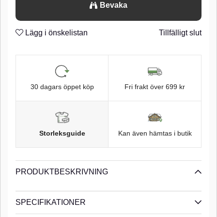
Bevaka
spole.
n
n
No-Kink Titanium
Lägg i önskelistan
Tillfälligt slut
n
n
30 dagars öppet köp
Fri frakt över 699 kr
Storleksguide
Kan även hämtas i butik
PRODUKTBESKRIVNING
SPECIFIKATIONER