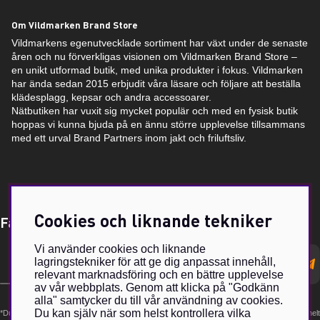
Om Vildmarken Brand Store
Vildmarkens egenutvecklade sortiment har växt under de senaste
åren och nu förverkligas visionen om Vildmarken Brand Store –
en unikt utformad butik, med unika produkter i fokus. Vildmarken
har ända sedan 2015 erbjudit våra läsare och följare att beställa
klädesplagg, kepsar och andra accessoarer.
Nätbutiken har vuxit sig mycket populär och med en fysisk butik
hoppas vi kunna bjuda på en ännu större upplevelse tillsammans
med ett urval Brand Partners inom jakt och friluftsliv.
Cookies och liknande tekniker
Få Magasin Vildmarken direkt till din e-post!*
Vi använder cookies och liknande
E-
lagringstekniker för att ge dig anpassat innehåll,
postadress
relevant marknadsföring och en bättre upplevelse
av vår webbplats. Genom att klicka på "Godkänn
alla" samtycker du till vår användning av cookies.
Du kan själv när som helst kontrollera vilka
*Du kan även få erbjudanden och nyheter från samarbetspartners. Din prenumeration är helt