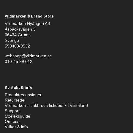
Vildmarken® Brand Store
Vildmarken Nyängen AB
Åsbäcksvägen 3
66434 Grums
Sverige
559409-9532
webshop@vildmarken.se
010-45 99 012
Kontakt & info
Produktrecensioner
Retursedel
Vildmarken – Jakt- och fiskebutik i Värmland
Support
Storleksguide
Om oss
Villkor & info