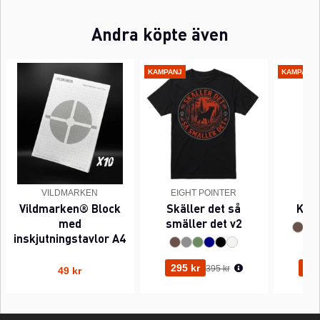
Andra köpte även
KAMPANJ
KAMPANJ
VILDMARKEN
EIGHT POINTER
EI
Vildmarken® Block
Skäller det så
Kant
med
smäller det v2
inskjutningstavlor A4
Ordinarie pris:
295 kr
295
395 kr
49 kr