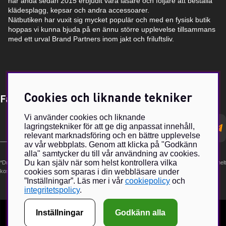
har ända sedan 2015 erbjudit våra läsare och följare att beställa
klädesplagg, kepsar och andra accessoarer.
Nätbutiken har vuxit sig mycket populär och med en fysisk butik
hoppas vi kunna bjuda på en ännu större upplevelse tillsammans
med ett urval Brand Partners inom jakt och friluftsliv.
Cookies och liknande tekniker
Få Magasin Vildmarken direkt till din e-post!*
Vi använder cookies och liknande
E-
lagringstekniker för att ge dig anpassat innehåll,
postadress
relevant marknadsföring och en bättre upplevelse
av vår webbplats. Genom att klicka på "Godkänn
alla" samtycker du till vår användning av cookies.
Du kan själv när som helst kontrollera vilka
*Du kan även få erbjudanden och nyheter från samarbetspartners. Din prenumeration är helt
cookies som sparas i din webbläsare under
kostnadsfri och kan avslutas när som helst.
”Inställningar”. Läs mer i vår
cookiepolicy
och
integritetspolicy
.
Inställningar
Godkänn alla