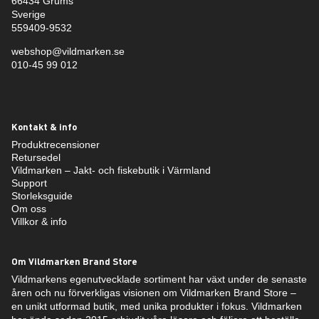
66434 Grums
Sverige
559409-9532
webshop@vildmarken.se
010-45 99 012
Kontakt & info
Produktrecensioner
Retursedel
Vildmarken – Jakt- och fiskebutik i Värmland
Support
Storleksguide
Om oss
Villkor & info
Om Vildmarken Brand Store
Vildmarkens egenutvecklade sortiment har växt under de senaste
åren och nu förverkligas visionen om Vildmarken Brand Store –
en unikt utformad butik, med unika produkter i fokus. Vildmarken