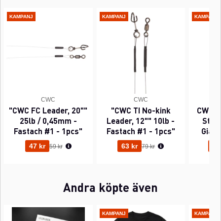
KAMPANJ
KAMPANJ
KAMPANJ
CWC
CWC
"CWC FC Leader, 20""
"CWC TI No-kink
CWC P
25lb / 0,45mm -
Leader, 12"" 10lb -
Sting
Fastach #1 - 1pcs"
Fastach #1 - 1pcs"
Gian
Ordinarie pris:
Ordinarie pris:
47 kr
63 kr
95
59 kr
79 kr
Andra köpte även
KAMPANJ
KAMPANJ