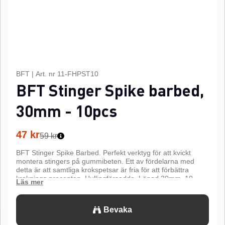
BFT
|
Art. nr
11-FHPST10
BFT Stinger Spike barbed,
30mm - 10pcs
47
kr
59 kr
BFT Stinger Spike Barbed. Perfekt verktyg för att kvickt
montera stingers på gummibeten. Ett av fördelarna med
detta är att samtliga krokspetsar är fria för att förbättra
kroknings procenten. Hullingförsedda. Längd 30mm. 10
pcs.n
n
Bevaka
Svart galvaniserat rostfritt stål
n