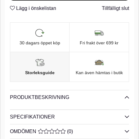
Hullingförsett skaft
n
Lägg i önskelistan
Tillfälligt slut
Flexibel ögla
n
30 dagars öppet köp
Fri frakt över 699 kr
Storleksguide
Kan även hämtas i butik
PRODUKTBESKRIVNING
SPECIFIKATIONER
OMDÖMEN
MEDELBETYG 0 AV 5 ANTAL BETYG 0
(
0
)