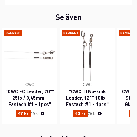
Se även
KAMPANJ
KAMPANJ
KAMPANJ
CWC
CWC
"CWC FC Leader, 20""
"CWC TI No-kink
CWC P
25lb / 0,45mm -
Leader, 12"" 10lb -
Sting
Fastach #1 - 1pcs"
Fastach #1 - 1pcs"
Gian
Ordinarie pris:
Ordinarie pris:
47 kr
63 kr
95
59 kr
79 kr