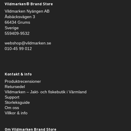
Vildmarken® Brand Store
Vildmarken Nyängen AB
Åsbäcksvägen 3
66434 Grums
Sverige
559409-9532
webshop@vildmarken.se
010-45 99 012
Kontakt & info
Produktrecensioner
Retursedel
Vildmarken – Jakt- och fiskebutik i Värmland
Support
Storleksguide
Om oss
Villkor & info
Om Vildmarken Brand Store