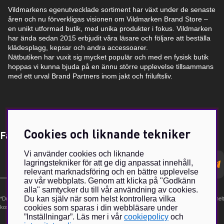
Vildmarkens egenutvecklade sortiment har växt under de senaste
åren och nu förverkligas visionen om Vildmarken Brand Store –
en unikt utformad butik, med unika produkter i fokus. Vildmarken
har ända sedan 2015 erbjudit våra läsare och följare att beställa
klädesplagg, kepsar och andra accessoarer.
Nätbutiken har vuxit sig mycket populär och med en fysisk butik
hoppas vi kunna bjuda på en ännu större upplevelse tillsammans
med ett urval Brand Partners inom jakt och friluftsliv.
Cookies och liknande tekniker
Få Magasin Vildmarken direkt till din e-post!*
Vi använder cookies och liknande
E-
lagringstekniker för att ge dig anpassat innehåll,
postadress
relevant marknadsföring och en bättre upplevelse
av vår webbplats. Genom att klicka på "Godkänn
alla" samtycker du till vår användning av cookies.
Du kan själv när som helst kontrollera vilka
*Du kan även få erbjudanden och nyheter från samarbetspartners. Din prenumeration är helt
cookies som sparas i din webbläsare under
kostnadsfri och kan avslutas när som helst.
”Inställningar”. Läs mer i vår
cookiepolicy
och