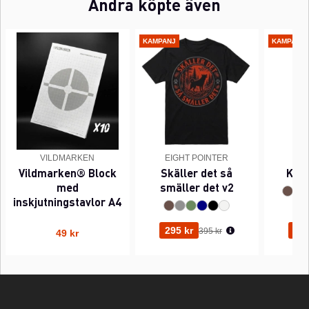
Andra köpte även
KAMPANJ
KAMPANJ
VILDMARKEN
EIGHT POINTER
EI
Vildmarken® Block
Skäller det så
Kant
med
smäller det v2
inskjutningstavlor A4
Ordinarie pris:
295 kr
295
395 kr
49 kr