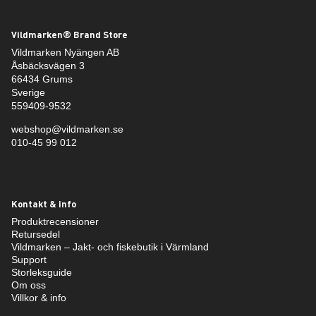
Vildmarken® Brand Store
Vildmarken Nyängen AB
Åsbäcksvägen 3
66434 Grums
Sverige
559409-9532
webshop@vildmarken.se
010-45 99 012
Kontakt & info
Produktrecensioner
Retursedel
Vildmarken – Jakt- och fiskebutik i Värmland
Support
Storleksguide
Om oss
Villkor & info