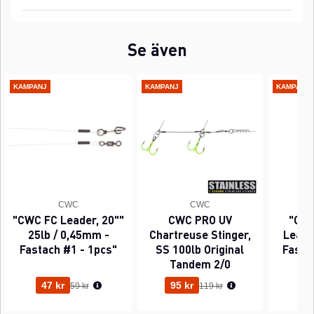
Se även
KAMPANJ
KAMPANJ
KAMPANJ
CWC
CWC
"CWC FC Leader, 20""
CWC PRO UV
"CWC
25lb / 0,45mm -
Chartreuse Stinger,
Leader
Fastach #1 - 1pcs"
SS 100lb Original
Fasta
Tandem 2/0
Ordinarie pris:
Ordinarie pris:
47 kr
95 kr
63
59 kr
119 kr