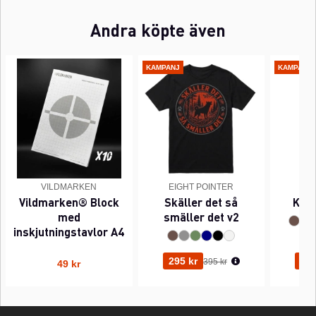
Andra köpte även
KAMPANJ
KAMPANJ
VILDMARKEN
EIGHT POINTER
EI
Vildmarken® Block
Skäller det så
Kant
med
smäller det v2
inskjutningstavlor A4
Ordinarie pris:
295 kr
295
395 kr
49 kr