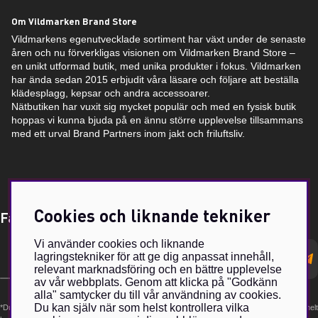
Om Vildmarken Brand Store
Vildmarkens egenutvecklade sortiment har växt under de senaste
åren och nu förverkligas visionen om Vildmarken Brand Store –
en unikt utformad butik, med unika produkter i fokus. Vildmarken
har ända sedan 2015 erbjudit våra läsare och följare att beställa
klädesplagg, kepsar och andra accessoarer.
Nätbutiken har vuxit sig mycket populär och med en fysisk butik
hoppas vi kunna bjuda på en ännu större upplevelse tillsammans
med ett urval Brand Partners inom jakt och friluftsliv.
Cookies och liknande tekniker
Få Magasin Vildmarken direkt till din e-post!*
Vi använder cookies och liknande
E-
lagringstekniker för att ge dig anpassat innehåll,
postadress
relevant marknadsföring och en bättre upplevelse
av vår webbplats. Genom att klicka på "Godkänn
alla" samtycker du till vår användning av cookies.
Du kan själv när som helst kontrollera vilka
*Du kan även få erbjudanden och nyheter från samarbetspartners. Din prenumeration är helt