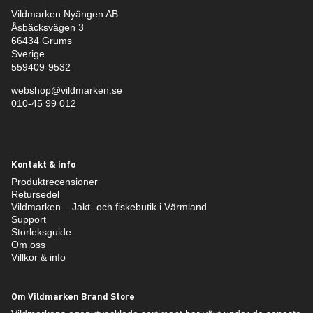
Vildmarken Nyängen AB
Åsbäcksvägen 3
66434 Grums
Sverige
559409-9532
webshop@vildmarken.se
010-45 99 012
Kontakt & info
Produktrecensioner
Retursedel
Vildmarken – Jakt- och fiskebutik i Värmland
Support
Storleksguide
Om oss
Villkor & info
Om Vildmarken Brand Store