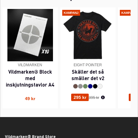
KAMPANJ
KAMPANJ
VILDMARKEN
EIGHT POINTER
EI
Vildmarken® Block
Skäller det så
Pi
med
smäller det v2
inskjutningstavlor A4
Ordinarie pris:
295 kr
295
395 kr
49 kr
Vildmarken® Brand Store