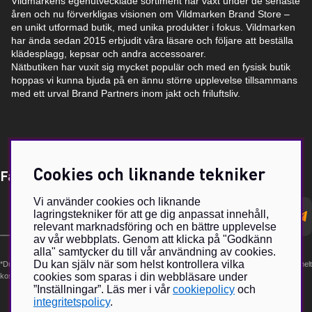
Vildmarkens egenutvecklade sortiment har växt under de senaste
åren och nu förverkligas visionen om Vildmarken Brand Store –
en unikt utformad butik, med unika produkter i fokus. Vildmarken
har ända sedan 2015 erbjudit våra läsare och följare att beställa
klädesplagg, kepsar och andra accessoarer.
Nätbutiken har vuxit sig mycket populär och med en fysisk butik
hoppas vi kunna bjuda på en ännu större upplevelse tillsammans
med ett urval Brand Partners inom jakt och friluftsliv.
Cookies och liknande tekniker
Få Magasin Vildmarken direkt till din e-post!*
Vi använder cookies och liknande
E-
lagringstekniker för att ge dig anpassat innehåll,
postadress
relevant marknadsföring och en bättre upplevelse
av vår webbplats. Genom att klicka på "Godkänn
alla" samtycker du till vår användning av cookies.
Du kan själv när som helst kontrollera vilka
*Du kan även få erbjudanden och nyheter från samarbetspartners. Din prenumeration är helt
cookies som sparas i din webbläsare under
kostnadsfri och kan avslutas när som helst.
”Inställningar”. Läs mer i vår
cookiepolicy
och
integritetspolicy
.