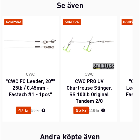
Se även
KAMPANJ
KAMPANJ
KAMPANJ
CWC
CWC
"CWC FC Leader, 20""
CWC PRO UV
"CWC
25lb / 0,45mm -
Chartreuse Stinger,
Leader
Fastach #1 - 1pcs"
SS 100lb Original
Fasta
Tandem 2/0
Ordinarie pris:
Ordinarie pris:
47 kr
95 kr
63
59 kr
119 kr
Andra köpte även