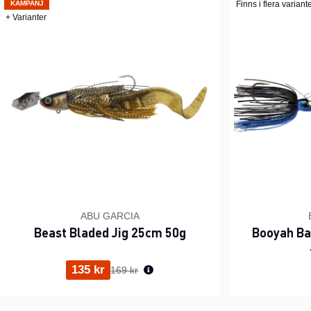
KAMPANJ
Finns i flera variant
+ Varianter
ABU GARCIA
Beast Bladed Jig 25cm 50g
Booyah Ba
Ordinarie pris:
135 kr
169 kr