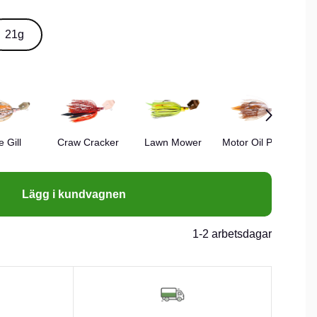
t stål. 1 pcs. 11g, 16g och 21g.n
21g
e Gill
Craw Cracker
Lawn Mower
Motor Oil Pepper
Lägg i kundvagnen
1-2 arbetsdagar