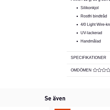
Silikonkjol
Rostfri bindtråd
4/0 Light Wire-kr
UV-lackerad
Handmålad
SPECIFIKATIONER
OMDÖMEN
MEDELBE
Se även