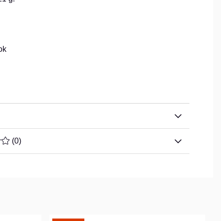
ok
TYG 0 AV 5 ANTAL BETYG 0
(
0
)