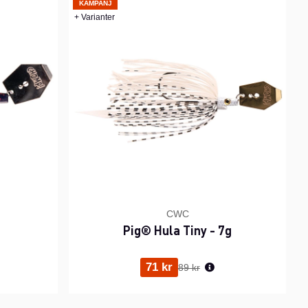
KAMPANJ
+ Varianter
CWC
Pig® Hula Tiny - 7g
ris:
Ordinarie pris:
71 kr
89 kr