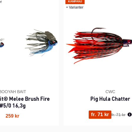
er
KAMPANJ
+ Varianter
BOOYAH BAIT
CWC
it® Melee Brush Fire
Pig Hula Chatter
#5/0 16,3g
Ordinarie p
fr. 71 kr
fr. 71 kr
259 kr