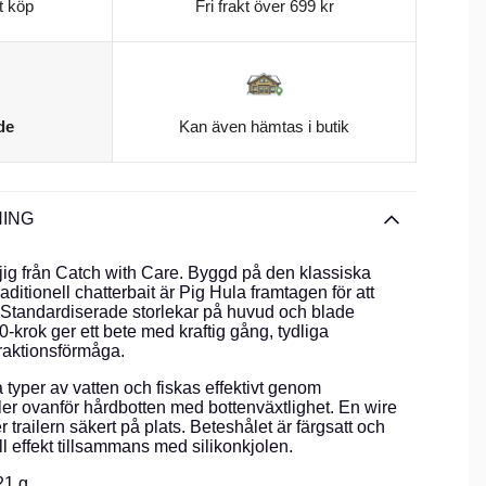
t köp
Fri frakt över 699 kr
de
Kan även hämtas i butik
ING
jig från Catch with Care. Byggd på den klassiska
aditionell chatterbait är Pig Hula framtagen för att
. Standardiserade storlekar på huvud och blade
-krok ger ett bete med kraftig gång, tydliga
traktionsförmåga.
a typer av vatten och fiskas effektivt genom
ler ovanför hårdbotten med bottenväxtlighet. En wire
 trailern säkert på plats. Beteshålet är färgsatt och
ll effekt tillsammans med silikonkjolen.
21 g.