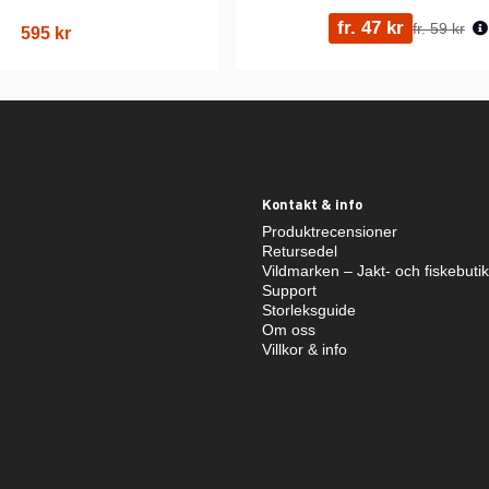
Ordinarie p
fr. 47 kr
fr. 59 kr
595 kr
Kontakt & info
Produktrecensioner
Retursedel
Vildmarken – Jakt- och fiskebuti
Support
Storleksguide
Om oss
Villkor & info