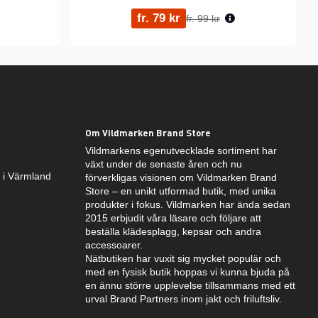
ris:
Ordinarie pris:
fr. 79 kr
fr. 99 kr
Om Vildmarken Brand Store
Vildmarkens egenutvecklade sortiment har
växt under de senaste åren och nu
k i Värmland
förverkligas visionen om Vildmarken Brand
Store – en unikt utformad butik, med unika
produkter i fokus. Vildmarken har ända sedan
2015 erbjudit våra läsare och följare att
beställa klädesplagg, kepsar och andra
accessoarer.
Nätbutiken har vuxit sig mycket populär och
med en fysisk butik hoppas vi kunna bjuda på
en ännu större upplevelse tillsammans med ett
urval Brand Partners inom jakt och friluftsliv.