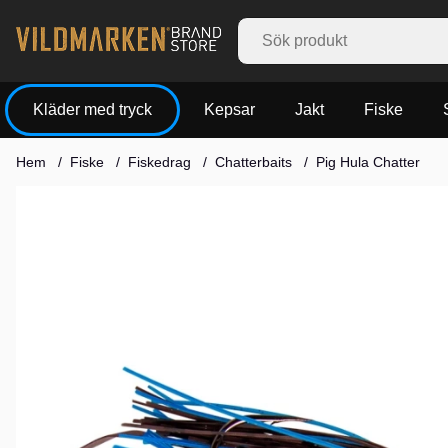
Kläder med tryck
Kepsar
Jakt
Fiske
Hem
Fiske
Fiskedrag
Chatterbaits
Pig Hula Chatter
Produktbilder