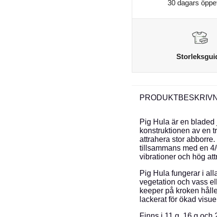
30 dagars öppe
Storleksgui
PRODUKTBESKRIVN
Pig Hula är en bladed 
konstruktionen av en tr
attrahera stor abborre
tillsammans med en 4/0
vibrationer och hög at
Pig Hula fungerar i all
vegetation och vass el
keeper på kroken håller
lackerat för ökad visue
Finns i 11 g, 16 g och 