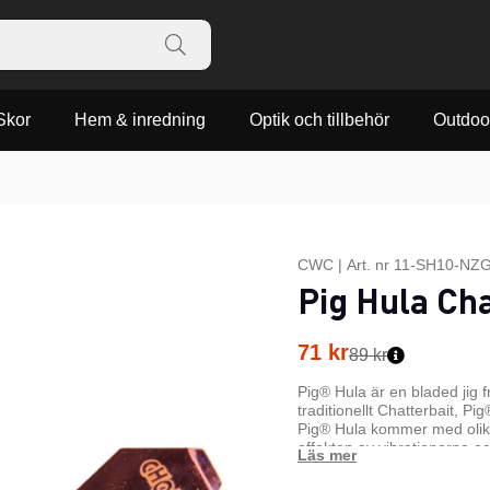
Skor
Hem & inredning
Optik och tillbehör
Outdoo
CWC
|
Art. nr
11-SH10-NZ
Pig Hula Cha
71
kr
89 kr
Pig® Hula är en bladed jig 
traditionellt Chatterbait, Pi
Pig® Hula kommer med olika
effekten av vibrationerna o
krok med wire keeper på skaf
Hulas huvud är handmålat oc