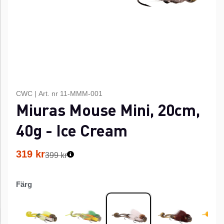
CWC
|
Art. nr
11-MMM-001
Miuras Mouse Mini, 20cm,
40g - Ice Cream
319
kr
399 kr
Färg