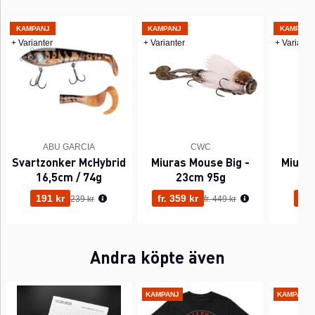
KAMPANJ
KAMPANJ
KAMPANJ
+ Varianter
+ Varianter
+ Variante
ABU GARCIA
CWC
Svartzonker McHybrid
Miuras Mouse Big -
Miuras
16,5cm / 74g
23cm 95g
2
Ordinarie pris:
Ordinarie pris:
191 kr
fr. 359 kr
319
239 kr
fr. 449 kr
Andra köpte även
KAMPANJ
KAMPANJ