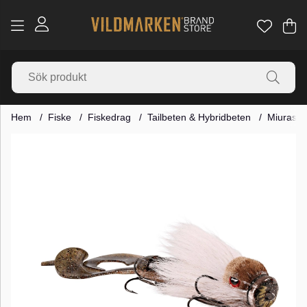
Va
Ant
.
Hem
Fiske
Fiskedrag
Tailbeten & Hybridbeten
Miuras M
Produktbilder