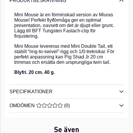
PRODUKTBESKRIVNING
Mini Mouse är en förminskad version av Miuras
Mouse! Perfekt flytförmåga ger en optimal
presentation, oavsett om det är djupt eller grunt.
Lägg till BFT Tungsten Fastach-clip för
finjustering.
Mini Mouse levereras med Mini Double Tail, ett
stabilt “ring-to-swivel”-rigg och 1/0-trekrokar. För
perfekt anpassning kan Pig Shad Jr 20 cm
trimmas och ersätta den ursprungliga twin tail.
Blyfri. 20 cm. 40 g.
SPECIFIKATIONER
OMDÖMEN
MEDELBETYG 0 AV 5 ANTAL BETYG 0
(
0
)
Se även