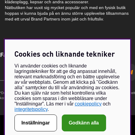
klädesplagg, kepsar och andra accessoarer.
Nätbutiken har vuxit sig mycket populär och med en fysisk butik
hoppas vi kunna bjuda på en ännu större upplevelse tillsammans
med ett urval Brand Partners inom jakt och friluftsliv.
Cookies och liknande tekniker
Få Magasin Vildmarken direkt till din e-post!*
Vi använder cookies och liknande
E-
lagringstekniker för att ge dig anpassat innehåll,
postadress
relevant marknadsföring och en bättre upplevelse
av vår webbplats. Genom att klicka på "Godkänn
alla" samtycker du till vår användning av cookies.
Du kan själv när som helst kontrollera vilka
*Du kan även få erbjudanden och nyheter från samarbetspartners. Din prenumeration är helt
cookies som sparas i din webbläsare under
kostnadsfri och kan avslutas när som helst.
”Inställningar”. Läs mer i vår
cookiepolicy
och
integritetspolicy
.
Inställningar
Godkänn alla