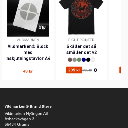
VILDMARKEN
EIGHT POINTER
EI
Vildmarken® Block
Skäller det så
Pi
med
smäller det v2
inskjutningstavlor A4
Ordinarie pris:
295 kr
295
395 kr
49 kr
Vildmarken® Brand Store
Vildmarken Nyängen AB
Åsbäcksvägen 3
66434 Grums