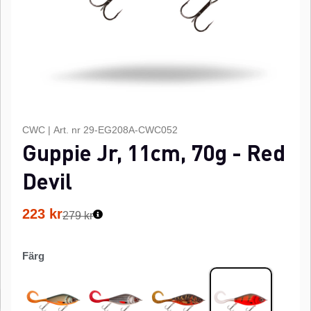
CWC
|
Art. nr
29-EG208A-CWC052
Guppie Jr, 11cm, 70g - Red
Devil
223
kr
279 kr
Färg