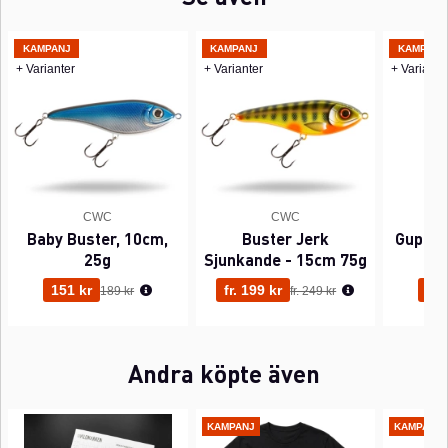
KAMPANJ
KAMPANJ
KAMPANJ
+ Varianter
+ Varianter
+ Variante
CWC
CWC
Baby Buster, 10cm,
Buster Jerk
Guppie
25g
Sjunkande - 15cm 75g
Ordinarie pris:
Ordinarie pris:
151 kr
fr. 199 kr
223
189 kr
fr. 249 kr
Andra köpte även
KAMPANJ
KAMPANJ