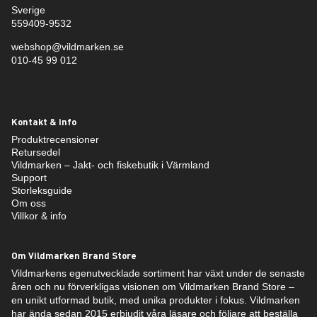
Sverige
559409-9532
webshop@vildmarken.se
010-45 99 012
Kontakt & info
Produktrecensioner
Retursedel
Vildmarken – Jakt- och fiskebutik i Värmland
Support
Storleksguide
Om oss
Villkor & info
Om Vildmarken Brand Store
Vildmarkens egenutvecklade sortiment har växt under de senaste
åren och nu förverkligas visionen om Vildmarken Brand Store –
en unikt utformad butik, med unika produkter i fokus. Vildmarken
har ända sedan 2015 erbjudit våra läsare och följare att beställa