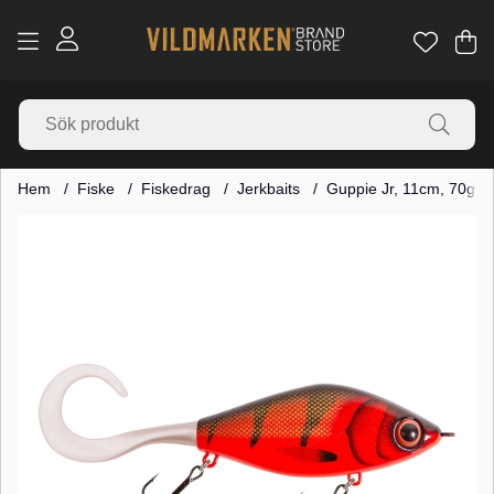
Va
Ant
.
Hem
Fiske
Fiskedrag
Jerkbaits
Guppie Jr, 11cm, 70g
Produktbilder