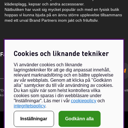
klädesplagg, kepsar och andra accessoarer.
Nätbutiken har vuxit sig mycket populär och med en fysisk butik
hoppas vi kunna bjuda på en ännu större upplevelse tillsammans
med ett urval Brand Partners inom jakt och friluftsliv.
Cookies och liknande tekniker
Få Magasin Vildmarken direkt till din e-post!*
Vi använder cookies och liknande
E-
lagringstekniker för att ge dig anpassat innehåll,
postadress
relevant marknadsföring och en bättre upplevelse
av vår webbplats. Genom att klicka på "Godkänn
alla" samtycker du till vår användning av cookies.
Du kan själv när som helst kontrollera vilka
*Du kan även få erbjudanden och nyheter från samarbetspartners. Din prenumeration är helt
cookies som sparas i din webbläsare under
kostnadsfri och kan avslutas när som helst.
”Inställningar”. Läs mer i vår
cookiepolicy
och
integritetspolicy
.
Inställningar
Godkänn alla