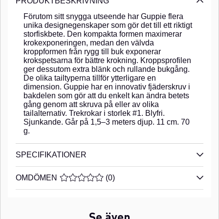
PRODUKTBESKRIVNING
Förutom sitt snygga utseende har Guppie flera
unika designegenskaper som gör det till ett riktigt
storfiskbete. Den kompakta formen maximerar
krokexponeringen, medan den välvda
kroppformen från rygg till buk exponerar
krokspetsarna för bättre krokning. Kroppsprofilen
ger dessutom extra blänk och rullande bukgång.
De olika tailtyperna tillför ytterligare en
dimension. Guppie har en innovativ fjäderskruv i
bakdelen som gör att du enkelt kan ändra betets
gång genom att skruva på eller av olika
tailalternativ. Trekrokar i storlek #1. Blyfri.
Sjunkande. Går på 1,5–3 meters djup. 11 cm. 70
g.
SPECIFIKATIONER
OMDÖMEN
MEDELBETYG 0 AV 5 ANTAL BETYG 0
(
0
)
Se även