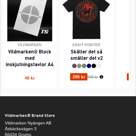
VILDMARKEN
EIGHT POINTER
EI
Vildmarken® Block
Skäller det så
Pi
med
smäller det v2
inskjutningstavlor A4
Ordinarie pris:
295 kr
295
395 kr
49 kr
Vildmarken® Brand Store
Vildmarken Nyängen AB
Åsbäcksvägen 3
66434 Grums