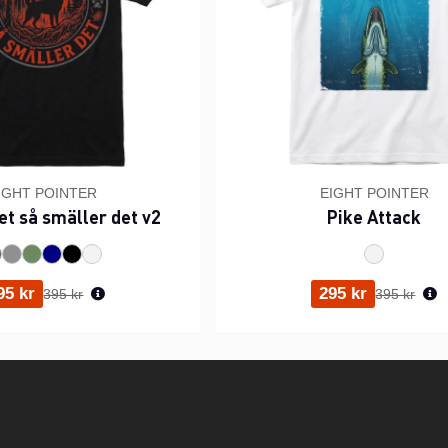
IGHT POINTER
EIGHT POINTER
et så smäller det v2
Pike Attack
Ordinarie pris:
Ordinarie p
95 kr
295 kr
395 kr
395 kr