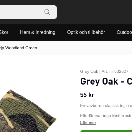
Skor
Hem & inredning
Optik och tillbehör
Outdoo
ejp Woodland Green
Grey Oak
|
Art. nr
832627
Grey Oak - 
55
kr
En vävburen elastisk tejp i 
Efterlämnar inga klisterreste
Återanvändningsbar.