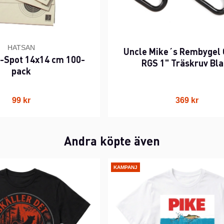
HATSAN
Uncle Mike´s Rembygel 
5-Spot 14x14 cm 100-
RGS 1" Träskruv Bl
pack
99 kr
369 kr
Andra köpte även
KAMPANJ