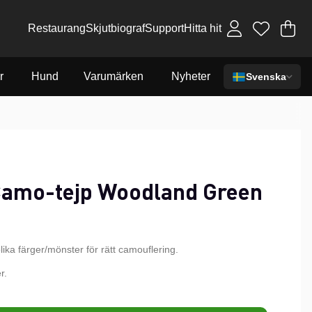
Restaurang
Skjutbiograf
Support
Hitta hit
Va
An
.
r
Hund
Varumärken
Nyheter
Svenska
Camo-tejp Woodland Green
olika färger/mönster för rätt camouflering.
r.