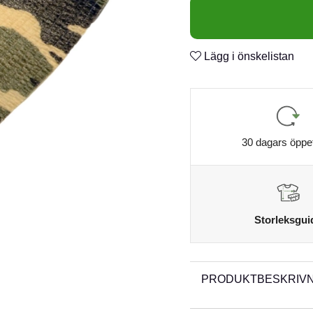
Bredd: 5 cm
Lägg i önskelistan
Längd: 4,5 m
Färg/mönster: Woodland G
30 dagars öppe
Storleksgui
PRODUKTBESKRIVN