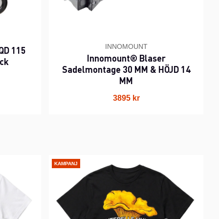
INNOMOUNT
QD 115
Innomount® Blaser
ack
Sadelmontage 30 MM & HÖJD 14
MM
3895 kr
KAMPANJ