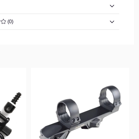
TYG 0 AV 5 ANTAL BETYG 0
(
0
)