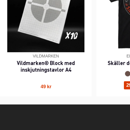
VILDMARKEN
E
Vildmarken® Block med
Skäller d
inskjutningstavlor A4
2
49 kr