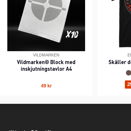
VILDMARKEN
E
Vildmarken® Block med
Skäller d
inskjutningstavlor A4
2
49 kr