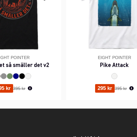
IGHT POINTER
EIGHT POINTER
et så smäller det v2
Pike Attack
Ordinarie pris:
Ordinarie p
95 kr
295 kr
395 kr
395 kr