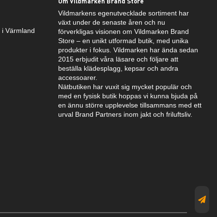
Om Vildmarken Brand Store
Vildmarkens egenutvecklade sortiment har
växt under de senaste åren och nu
k i Värmland
förverkligas visionen om Vildmarken Brand
Store – en unikt utformad butik, med unika
produkter i fokus. Vildmarken har ända sedan
2015 erbjudit våra läsare och följare att
beställa klädesplagg, kepsar och andra
accessoarer.
Nätbutiken har vuxit sig mycket populär och
med en fysisk butik hoppas vi kunna bjuda på
en ännu större upplevelse tillsammans med ett
urval Brand Partners inom jakt och friluftsliv.