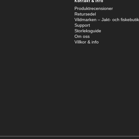
Kontakt & info
Produktrecensioner
Retursedel
Vildmarken – Jakt- och fiskebuti
Support
Storleksguide
Om oss
Villkor & info