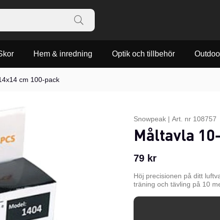
Skor
Hem & inredning
Optik och tillbehör
Outdoo
 14x14 cm 100-pack
Snowpeak
|
Art. nr
108757
Måltavla 10
79
kr
Höj precisionen på ditt luf
träning och tävling på 10 m