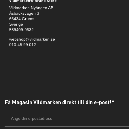
Vildmarken® Brand Store
Vildmarken Nyängen AB
Åsbäcksvägen 3
66434 Grums
Sverige
559409-9532
webshop@vildmarken.se
010-45 99 012
Få Magasin Vildmarken direkt till din e-post!*
E-
postadress