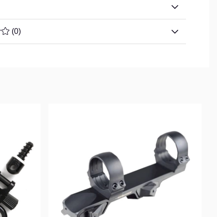
TYG 0 AV 5 ANTAL BETYG 0
(
0
)