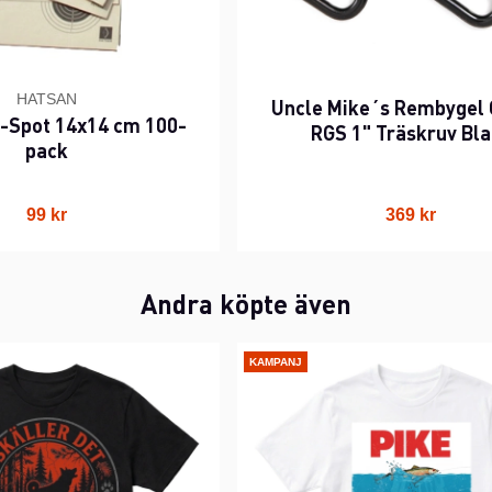
HATSAN
Uncle Mike´s Rembygel 
5-Spot 14x14 cm 100-
RGS 1" Träskruv Bl
pack
99 kr
369 kr
Andra köpte även
KAMPANJ