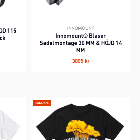
INNOMOUNT
QD 115
Innomount® Blaser
ack
Sadelmontage 30 MM & HÖJD 14
MM
3895 kr
KAMPANJ