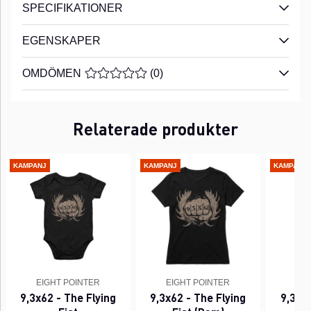
SPECIFIKATIONER
EGENSKAPER
OMDÖMEN
MEDELBETYG 0 AV 5 ANTAL BETYG 0
(
0
)
Relaterade produkter
KAMPANJ
KAMPANJ
KAMPANJ
EIGHT POINTER
EIGHT POINTER
EI
9,3x62 - The Flying
9,3x62 - The Flying
9,3x62