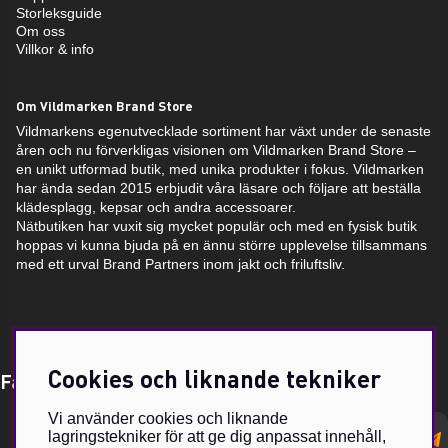
Storleksguide
Om oss
Villkor & info
Om Vildmarken Brand Store
Vildmarkens egenutvecklade sortiment har växt under de senaste
åren och nu förverkligas visionen om Vildmarken Brand Store –
en unikt utformad butik, med unika produkter i fokus. Vildmarken
har ända sedan 2015 erbjudit våra läsare och följare att beställa
klädesplagg, kepsar och andra accessoarer.
Nätbutiken har vuxit sig mycket populär och med en fysisk butik
hoppas vi kunna bjuda på en ännu större upplevelse tillsammans
med ett urval Brand Partners inom jakt och friluftsliv.
Cookies och liknande tekniker
Få Magasin Vildmarken direkt till din e-post!*
Vi använder cookies och liknande
E-
lagringstekniker för att ge dig anpassat innehåll,
postadress