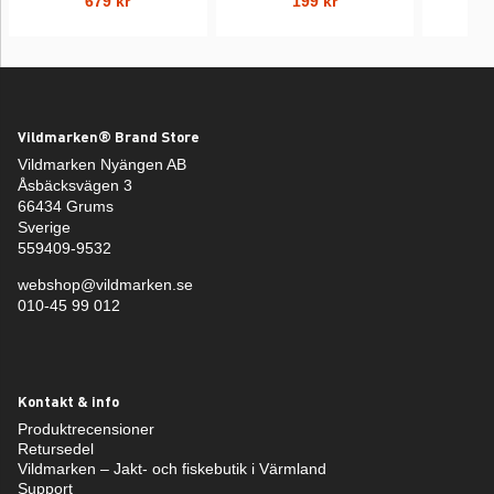
679 kr
199 kr
Vildmarken® Brand Store
Vildmarken Nyängen AB
Åsbäcksvägen 3
66434 Grums
Sverige
559409-9532
webshop@vildmarken.se
010-45 99 012
Kontakt & info
Produktrecensioner
Retursedel
Vildmarken – Jakt- och fiskebutik i Värmland
Support