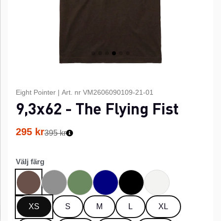
Eight Pointer
|
Art. nr
VM2606090109-21-01
9,3x62 - The Flying Fist
295
kr
395 kr
Välj färg
Grå
Grön
Marinblå
Svart
Vit
Brun
XS
S
M
L
XL