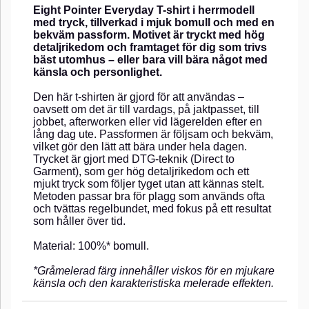
Eight Pointer Everyday T-shirt i herrmodell
med tryck, tillverkad i mjuk bomull och med en
bekväm passform. Motivet är tryckt med hög
detaljrikedom och framtaget för dig som trivs
bäst utomhus – eller bara vill bära något med
känsla och personlighet.
Den här t-shirten är gjord för att användas –
oavsett om det är till vardags, på jaktpasset, till
jobbet, afterworken eller vid lägerelden efter en
lång dag ute. Passformen är följsam och bekväm,
vilket gör den lätt att bära under hela dagen.
Trycket är gjort med DTG-teknik (Direct to
Garment), som ger hög detaljrikedom och ett
mjukt tryck som följer tyget utan att kännas stelt.
Metoden passar bra för plagg som används ofta
och tvättas regelbundet, med fokus på ett resultat
som håller över tid.
Material: 100%* bomull.
*Gråmelerad färg innehåller viskos för en mjukare
känsla och den karakteristiska melerade effekten.