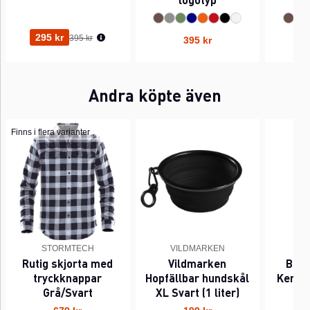
Ordinarie pris:
295 kr
395 kr
395 kr
Andra köpte även
Finns i flera varianter
STORMTECH
VILDMARKEN
B
Rutig skjorta med
Vildmarken
Ball
tryckknappar
Hopfällbar hundskål
Keram
Grå/Svart
XL Svart (1 liter)