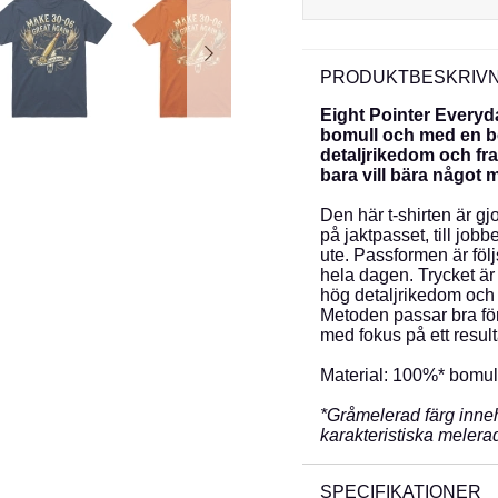
PRODUKTBESKRIVN
Eight Pointer Everyda
bomull och med en b
detaljrikedom och fra
bara vill bära något 
Den här t-shirten är gj
på jaktpasset, till jobb
ute. Passformen är föl
hela dagen. Trycket är
hög detaljrikedom och e
Metoden passar bra för
med fokus på ett result
Material: 100%* bomul
*Gråmelerad färg inneh
karakteristiska melera
SPECIFIKATIONER