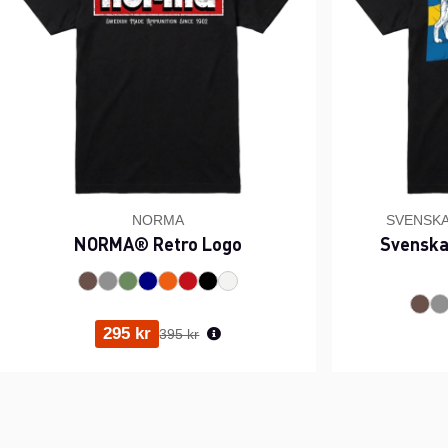
NORMA
SVENSK
NORMA® Retro Logo
Svenska
Ordinarie pris:
295 kr
395 kr