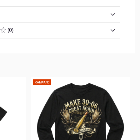
TYG 0 AV 5 ANTAL BETYG 0
(
0
)
KAMPANJ