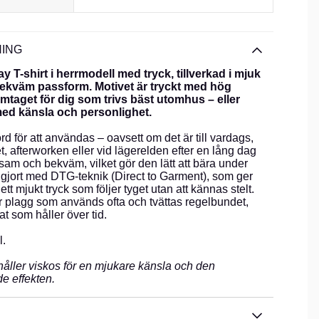
ING
y T-shirt i herrmodell med tryck, tillverkad i mjuk
ekväm passform. Motivet är tryckt med hög
mtaget för dig som trivs bäst utomhus – eller
med känsla och personlighet.
ord för att användas – oavsett om det är till vardags,
et, afterworken eller vid lägerelden efter en lång dag
jsam och bekväm, vilket gör den lätt att bära under
 gjort med DTG-teknik (Direct to Garment), som ger
tt mjukt tryck som följer tyget utan att kännas stelt.
 plagg som används ofta och tvättas regelbundet,
at som håller över tid.
l.
åller viskos för en mjukare känsla och den
de effekten.