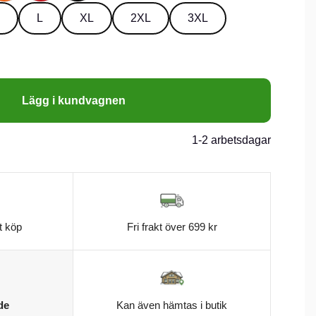
L
XL
2XL
3XL
Lägg i kundvagnen
1-2 arbetsdagar
t köp
Fri frakt över 699 kr
de
Kan även hämtas i butik