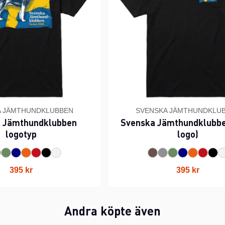
A JÄMTHUNDKLUBBEN
SVENSKA JÄMTHUNDKLU
 Jämthundklubben
Svenska Jämthundklubben
logotyp
logo)
395 kr
395 kr
Andra köpte även