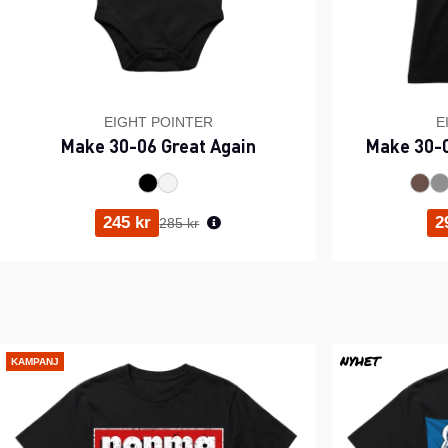
EIGHT POINTER
E
Make 30-06 Great Again
Make 30-0
Ordinarie pris:
245 kr
2
285 kr
NYHET
KAMPANJ