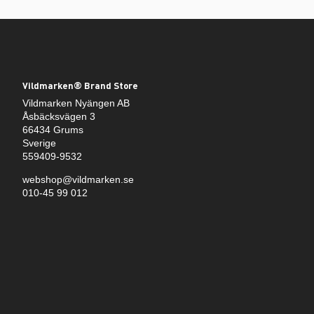
Vildmarken® Brand Store
Vildmarken Nyängen AB
Åsbäcksvägen 3
66434 Grums
Sverige
559409-9532
webshop@vildmarken.se
010-45 99 012