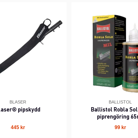
BLASER
BALLISTOL
laser® pipskydd
Ballistol Robla Sol
piprengöring 65
445 kr
99 kr