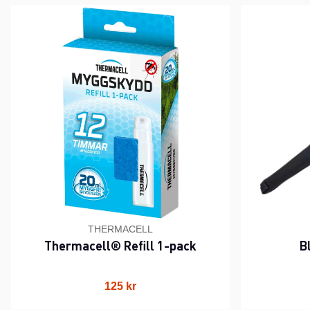
THERMACELL
Thermacell® Refill 1-pack
B
125 kr