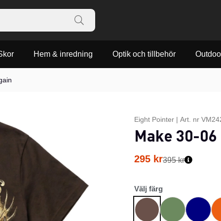
Skor
Hem & inredning
Optik och tillbehör
Outdoo
gain
Eight Pointer
|
Art. nr
VM242
Make 30-06 
295
kr
395 kr
Välj färg
Grön
Marinblå
O
Brun