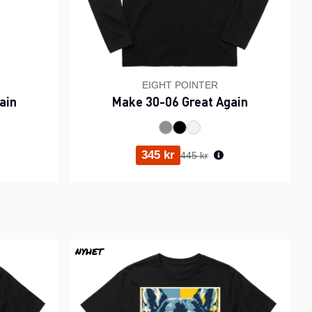
EIGHT POINTER
ain
Make 30-06 Great Again
ris:
Ordinarie pris:
345 kr
445 kr
NYHET