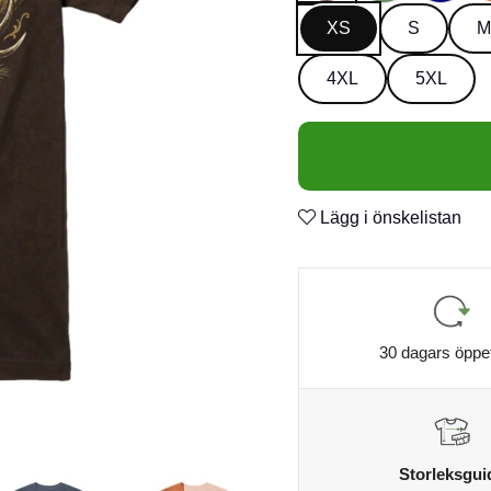
XS
S
M
4XL
5XL
Lägg i önskelistan
30 dagars öppe
Storleksgui