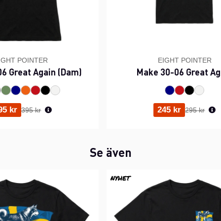
IGHT POINTER
EIGHT POINTER
6 Great Again (Dam)
Make 30-06 Great Ag
Ordinarie pris:
Ordinarie p
95 kr
245 kr
395 kr
295 kr
Se även
NYHET