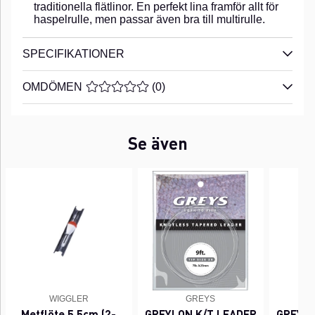
traditionella flätlinor. En perfekt lina framför allt för
haspelrulle, men passar även bra till multirulle.
SPECIFIKATIONER
OMDÖMEN
MEDELBETYG 0 AV 5 ANTAL BETYG 0
(
0
)
Se även
WIGGLER
GREYS
Metflöte 5,5cm (2-
GREYLON K/T LEADER
GREYLO