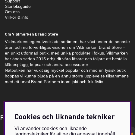
Support
Storleksguide
Om oss
Villkor & info
Om Vildmarken Brand Store
Vildmarkens egenutvecklade sortiment har växt under de senaste
åren och nu förverkligas visionen om Vildmarken Brand Store –
en unikt utformad butik, med unika produkter i fokus. Vildmarken
har ända sedan 2015 erbjudit våra läsare och följare att beställa
klädesplagg, kepsar och andra accessoarer.
Nätbutiken har vuxit sig mycket populär och med en fysisk butik
hoppas vi kunna bjuda på en ännu större upplevelse tillsammans
med ett urval Brand Partners inom jakt och friluftsliv.
Cookies och liknande tekniker
Få Magasin Vildmarken direkt till din e-post!*
Vi använder cookies och liknande
E-
lagringstekniker för att ge dig anpassat innehåll,
postadress