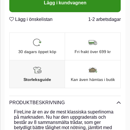
Lägg i kundvagnen
Lägg i önskelistan
1-2 arbetsdagar
30 dagars öppet köp
Fri frakt över 699 kr
Storleksguide
Kan även hämtas i butik
PRODUKTBESKRIVNING
FireLine är en av de mest klassiska superlinorna
på marknaden. Nu har den uppgraderats och
består av 8 sammansmälta trådar, som ger
betydligt bättre tålighet mot nötning, jämfört med