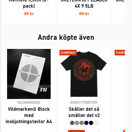
pack)
4X 9 5LB
39 kr
69 kr
Andra köpte även
KAMPANJ
KAMPANJ
VILDMARKEN
EIGHT POINTER
EI
Vildmarken® Block
Skäller det så
Pi
med
smäller det v2
inskjutningstavlor A4