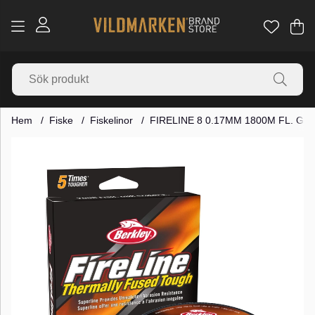
Va
Ant
.
Hem
Fiske
Fiskelinor
FIRELINE 8 0.17MM 1800M FL. GR
Produktbilder