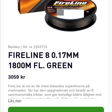
Berkley
|
Art. nr
1553731
FIRELINE 8 0.17MM
1800M FL. GREEN
3059
kr
FireLine är en av de mest klassiska superlinorna på
marknaden. Nu har den uppgraderats och består av 8
sammansmälta trådar, som ger betydligt bättre tålighet mot
nötning, jämfört med traditionella flätlinor. En perfekt lina
framför allt för haspelrulle, men passar även bra till
multirulle.