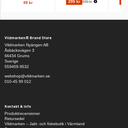
Ordinarie pris:
295 kr
295
395 kr
49 kr
Vildmarken® Brand Store
Vildmarken Nyängen AB
Åsbäcksvägen 3
66434 Grums
Sverige
559409-9532
webshop@vildmarken.se
010-45 99 012
Kontakt & info
Produktrecensioner
Retursedel
Vildmarken – Jakt- och fiskebutik i Värmland