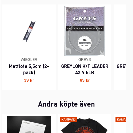
WIGGLER
GREYS
Metflöte 5,5cm (2-
GREYLON K/T LEADER
GREYLO
pack)
4X 9 5LB
39 kr
69 kr
Andra köpte även
KAMPANJ
KAMPANJ