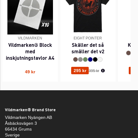
VILDMARKEN
EIGHT POINTER
EI
Vildmarken® Block
Skäller det så
Kant
med
smäller det v2
inskjutningstavlor A4
Ordinarie pris:
295 kr
295
395 kr
49 kr
Vildmarken® Brand Store
Vildmarken Nyängen AB
Åsbäcksvägen 3
66434 Grums
Sverige