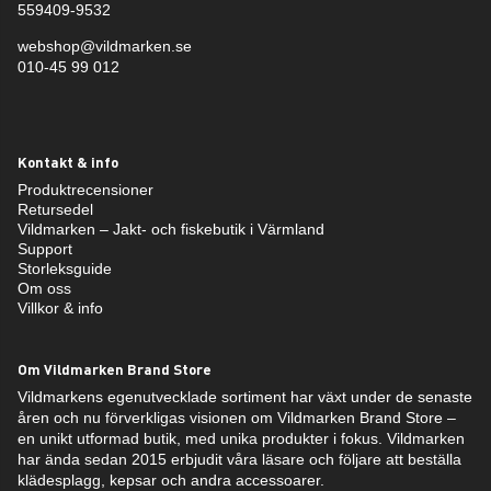
559409-9532
webshop@vildmarken.se
010-45 99 012
Kontakt & info
Produktrecensioner
Retursedel
Vildmarken – Jakt- och fiskebutik i Värmland
Support
Storleksguide
Om oss
Villkor & info
Om Vildmarken Brand Store
Vildmarkens egenutvecklade sortiment har växt under de senaste
åren och nu förverkligas visionen om Vildmarken Brand Store –
en unikt utformad butik, med unika produkter i fokus. Vildmarken
har ända sedan 2015 erbjudit våra läsare och följare att beställa
klädesplagg, kepsar och andra accessoarer.