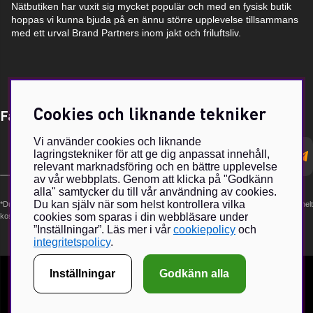
Nätbutiken har vuxit sig mycket populär och med en fysisk butik
hoppas vi kunna bjuda på en ännu större upplevelse tillsammans
med ett urval Brand Partners inom jakt och friluftsliv.
Cookies och liknande tekniker
Få Magasin Vildmarken direkt till din e-post!*
Vi använder cookies och liknande
E-
lagringstekniker för att ge dig anpassat innehåll,
postadress
relevant marknadsföring och en bättre upplevelse
av vår webbplats. Genom att klicka på "Godkänn
alla" samtycker du till vår användning av cookies.
Du kan själv när som helst kontrollera vilka
*Du kan även få erbjudanden och nyheter från samarbetspartners. Din prenumeration är helt
cookies som sparas i din webbläsare under
kostnadsfri och kan avslutas när som helst.
”Inställningar”. Läs mer i vår
cookiepolicy
och
integritetspolicy
.
Inställningar
Godkänn alla