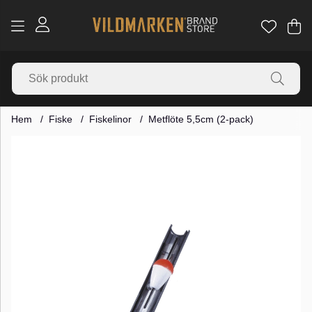
Va
Ant
.
Hem
Fiske
Fiskelinor
Metflöte 5,5cm (2-pack)
Produktbilder