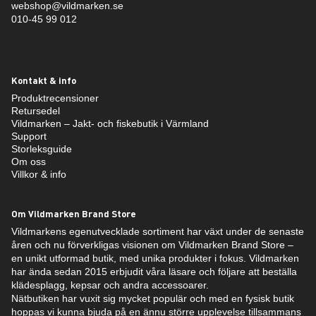
webshop@vildmarken.se
010-45 99 012
Kontakt & info
Produktrecensioner
Retursedel
Vildmarken – Jakt- och fiskebutik i Värmland
Support
Storleksguide
Om oss
Villkor & info
Om Vildmarken Brand Store
Vildmarkens egenutvecklade sortiment har växt under de senaste
åren och nu förverkligas visionen om Vildmarken Brand Store –
en unikt utformad butik, med unika produkter i fokus. Vildmarken
har ända sedan 2015 erbjudit våra läsare och följare att beställa
klädesplagg, kepsar och andra accessoarer.
Nätbutiken har vuxit sig mycket populär och med en fysisk butik
hoppas vi kunna bjuda på en ännu större upplevelse tillsammans