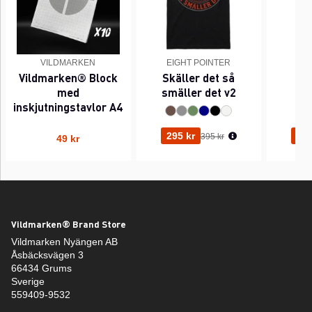
VILDMARKEN
EIGHT POINTER
EI
Vildmarken® Block
Skäller det så
Pi
med
smäller det v2
inskjutningstavlor A4
Ordinarie pris:
295 kr
295
395 kr
49 kr
Vildmarken® Brand Store
Vildmarken Nyängen AB
Åsbäcksvägen 3
66434 Grums
Sverige
559409-9532