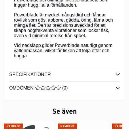
triggar hugg i alla förhållanden.
Powerblade är mycket mångsidigt och fångar
rovfisk som gös, abborre, gädda, öring, färna och
många fler. Den är precisionsutvecklad för att
skapa högfrekventa vibrationer som lockar fisk,
även vid minimal rörelse från spöet.
Vid nedsläpp glider Powerblade naturligt genom
vattenmassan, vilket får fisken att följa efter och
hugga.
SPECIFIKATIONER
OMDÖMEN
MEDELBETYG 0 AV 5 ANTAL BETYG 0
(
0
)
Se även
KAMPANJ
KAMPANJ
KAMPANJ