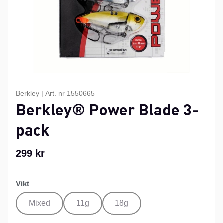
Berkley
|
Art. nr
1550665
Berkley® Power Blade 3-
pack
299
kr
Vikt
Mixed
11g
18g