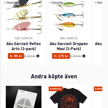
+ Varianter
+ Varianter
+ Variante
ABU GARCIA
ABU GARCIA
A
Abu Garcia® Reflex
Abu Garcia® Droppen
Abu Ga
Artic (3-pack)
Maxi (3-Pack)
Ordinarie pris:
Ordinarie pris:
fr. 95 kr
fr. 175 kr
55
fr. 119 kr
fr. 219 kr
Andra köpte även
KAMPANJ
KAMPANJ