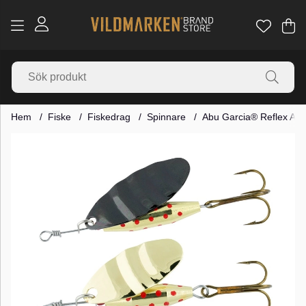
Va
Ant
.
Hem
Fiske
Fiskedrag
Spinnare
Abu Garcia® Reflex Arti
Produktbilder