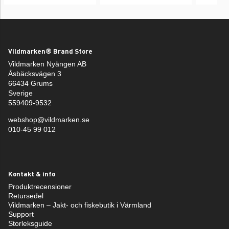
Vildmarken® Brand Store
Vildmarken Nyängen AB
Åsbäcksvägen 3
66434 Grums
Sverige
559409-9532
webshop@vildmarken.se
010-45 99 012
Kontakt & info
Produktrecensioner
Retursedel
Vildmarken – Jakt- och fiskebutik i Värmland
Support
Storleksguide