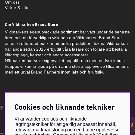
Om oss
Villkor & info
Om Vildmarken Brand Store
Vildmarkens egenutvecklade sortiment har växt under de senaste
åren och nu förverkligas visionen om Vildmarken Brand Store –
en unikt utformad butik, med unika produkter i fokus. Vildmarken
har ända sedan 2015 erbjudit våra läsare och följare att beställa
klädesplagg, kepsar och andra accessoarer.
Nätbutiken har vuxit sig mycket populär och med en fysisk butik
hoppas vi kunna bjuda på en ännu större upplevelse tillsammans
med ett urval Brand Partners inom jakt och friluftsliv.
Cookies och liknande tekniker
Få Magasin Vildmarken direkt till din e-post!*
Vi använder cookies och liknande
E-
lagringstekniker för att ge dig anpassat innehåll,
postadress
relevant marknadsföring och en bättre upplevelse