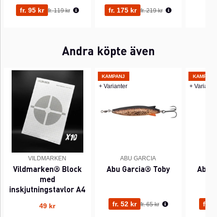
Ordinarie pris:
Ordinarie pris:
fr. 95 kr
fr. 175 kr
55
fr. 119 kr
fr. 219 kr
Andra köpte även
KAMPANJ
KAMPANJ
+ Varianter
+ Variante
VILDMARKEN
ABU GARCIA
A
Vildmarken® Block
Abu Garcia® Toby
Abu 
med
inskjutningstavlor A4
Ordinarie pris:
fr. 52 kr
fr. 6
fr. 65 kr
49 kr