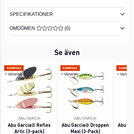
SPECIFIKATIONER
OMDÖMEN
MEDELBETYG 0 AV 5 ANTAL BETYG 0
(
0
)
Se även
KAMPANJ
KAMPANJ
KAMPANJ
+ Varianter
+ Varianter
+ Variante
ABU GARCIA
ABU GARCIA
A
Abu Garcia® Reflex
Abu Garcia® Droppen
Abu Ga
Artic (3-pack)
Maxi (3-Pack)