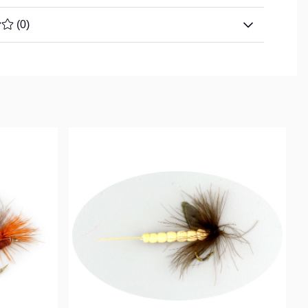
TYG 0 AV 5 ANTAL BETYG 0
(
0
)