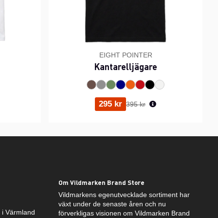
EIGHT POINTER
Kantarelljägare
ris:
Ordinarie pris:
295 kr
395 kr
Om Vildmarken Brand Store
Vildmarkens egenutvecklade sortiment har
växt under de senaste åren och nu
k i Värmland
förverkligas visionen om Vildmarken Brand