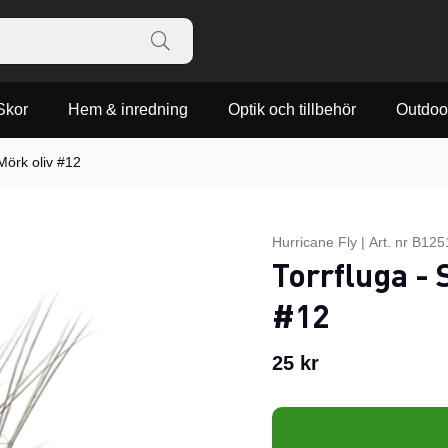
Skor
Hem & inredning
Optik och tillbehör
Outdoo
Mörk oliv #12
Hurricane Fly
|
Art. nr
B125
Torrfluga -
#12
25
kr