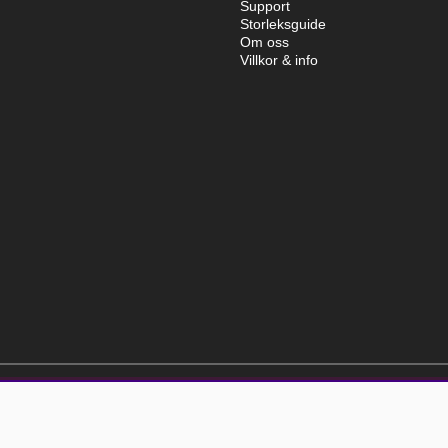
Support
Storleksguide
Om oss
Villkor & info
elt kostnadsfri och kan avslutas när som helst.