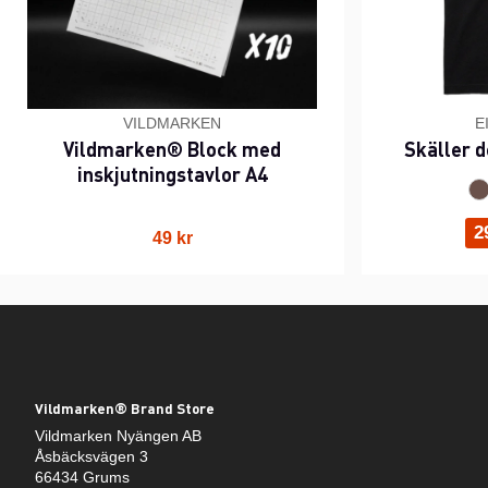
VILDMARKEN
E
Vildmarken® Block med
Skäller d
inskjutningstavlor A4
2
49 kr
Vildmarken® Brand Store
Vildmarken Nyängen AB
Åsbäcksvägen 3
66434 Grums