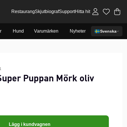
Restaurang
Skjutbiograf
Support
Hitta hit
Va
An
.
r
Hund
Varumärken
Nyheter
Svenska
1
 Super Puppan Mörk oliv
Lägg i kundvagnen