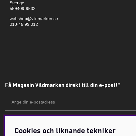
Sverige
559409-9532
webshop@vildmarken.se
010-45 99 012
Få Magasin Vildmarken direkt till din e-post!*
E-
postadress
*Du kan även få erbjudanden och nyheter från samarbetspartners. Din prenumeration är h
Cookies och liknande tekniker