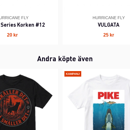
URRICANE FLY
HURRICANE FLY
 Series Korken #12
VULGATA
20 kr
25 kr
Andra köpte även
KAMPANJ