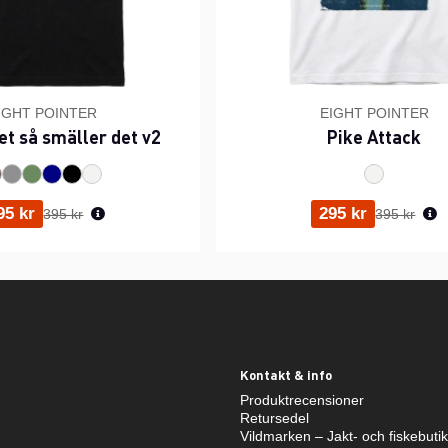
IGHT POINTER
EIGHT POINTER
et så smäller det v2
Pike Attack
Ordinarie pris:
Ordinarie p
95 kr
295 kr
395 kr
395 kr
Kontakt & info
Produktrecensioner
Retursedel
Vildmarken – Jakt- och fiskebuti