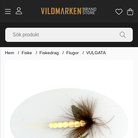
Va
Ant
.
Hem
Fiske
Fiskedrag
Flugor
VULGATA
Produktbilder