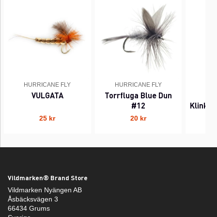
HURRICANE FLY
HURRICANE FLY
HUR
VULGATA
Torrfluga Blue Dun
To
#12
Klinkh
25 kr
20 kr
Vildmarken® Brand Store
Vildmarken Nyängen AB
Åsbäcksvägen 3
66434 Grums