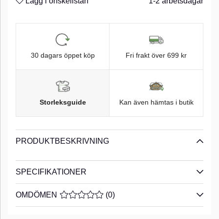
Lägg i önskelistan
1-2 arbetsdagar
30 dagars öppet köp
Fri frakt över 699 kr
Storleksguide
Kan även hämtas i butik
PRODUKTBESKRIVNING
SPECIFIKATIONER
OMDÖMEN
MEDELBETYG 0 AV 5 ANTAL BETYG 0
(
0
)