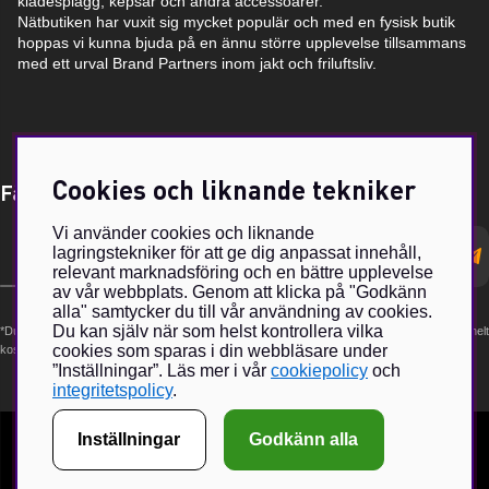
klädesplagg, kepsar och andra accessoarer.
Nätbutiken har vuxit sig mycket populär och med en fysisk butik
hoppas vi kunna bjuda på en ännu större upplevelse tillsammans
med ett urval Brand Partners inom jakt och friluftsliv.
Cookies och liknande tekniker
Få Magasin Vildmarken direkt till din e-post!*
Vi använder cookies och liknande
E-
lagringstekniker för att ge dig anpassat innehåll,
postadress
relevant marknadsföring och en bättre upplevelse
av vår webbplats. Genom att klicka på "Godkänn
alla" samtycker du till vår användning av cookies.
Du kan själv när som helst kontrollera vilka
*Du kan även få erbjudanden och nyheter från samarbetspartners. Din prenumeration är helt
cookies som sparas i din webbläsare under
kostnadsfri och kan avslutas när som helst.
”Inställningar”. Läs mer i vår
cookiepolicy
och
integritetspolicy
.
Inställningar
Godkänn alla