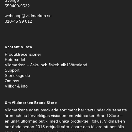
Sverige
559409-9532
webshop@vildmarken.se
010-45 99 012
Kontakt & info
Produktrecensioner
Retursedel
Vildmarken – Jakt- och fiskebutik i Värmland
Support
Storleksguide
Om oss
Villkor & info
Om Vildmarken Brand Store
Vildmarkens egenutvecklade sortiment har växt under de senaste
åren och nu förverkligas visionen om Vildmarken Brand Store –
en unikt utformad butik, med unika produkter i fokus. Vildmarken
har ända sedan 2015 erbjudit våra läsare och följare att beställa