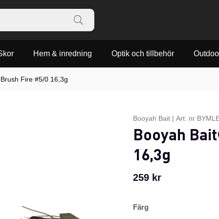
Skor
Hem & inredning
Optik och tillbehör
Outdoo
Brush Fire #5/0 16,3g
Booyah Bait
|
Art. nr
BYMLE
Booyah Bait
16,3g
259
kr
Färg