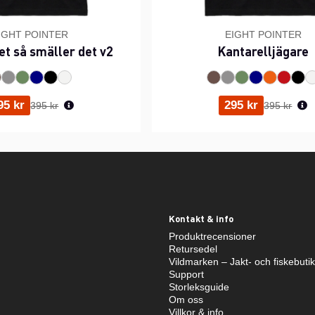
IGHT POINTER
EIGHT POINTER
et så smäller det v2
Kantarelljägare
Ordinarie pris:
Ordinarie p
95 kr
295 kr
395 kr
395 kr
Kontakt & info
Produktrecensioner
Retursedel
Vildmarken – Jakt- och fiskebuti
Support
Storleksguide
Om oss
Villkor & info