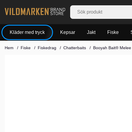
Kläder med tryck
Kepsar
Jakt
Fiske
Hem
Fiske
Fiskedrag
Chatterbaits
Booyah Bait® Melee 
Produktbilder