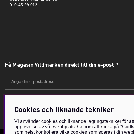
010-45 99 012
Få Magasin Vildmarken direkt till din e-post!*
E-
postadress
*Du kan även få erbjudanden och nyheter från samarbetspartners. Din prenumeration är h
Cookies och liknande tekniker
Vi använder cookies och liknande lagringstekniker för at
upplevelse av vår webbplats. Genom att klicka på "Godkä
som helst kontrollera vilka cookies som sparas i din webb