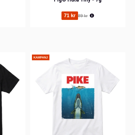
ris:
Ordinarie pris:
71 kr
89 kr
KAMPANJ