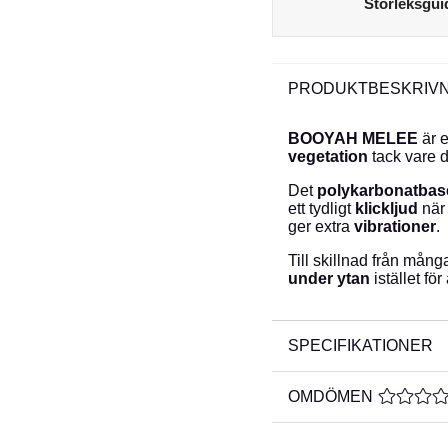
Storleksgui
PRODUKTBESKRIVN
BOOYAH MELEE
är 
vegetation
tack vare 
Det
polykarbonatbas
ett tydligt
klickljud
när 
ger extra
vibrationer
.
Till skillnad från mån
under ytan
istället för
SPECIFIKATIONER
OMDÖMEN
MEDELBE