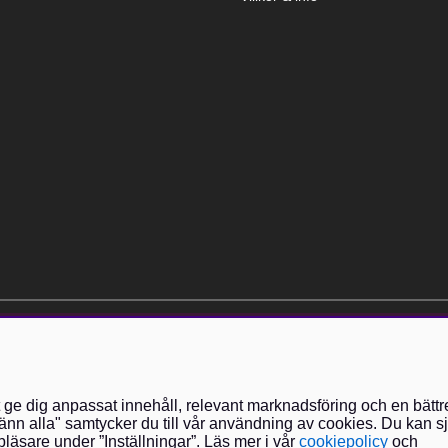
elt kostnadsfri och kan avslutas när som helst.
t ge dig anpassat innehåll, relevant marknadsföring och en bättr
nn alla" samtycker du till vår användning av cookies. Du kan sj
läsare under ”Inställningar”. Läs mer i vår
cookiepolicy
och