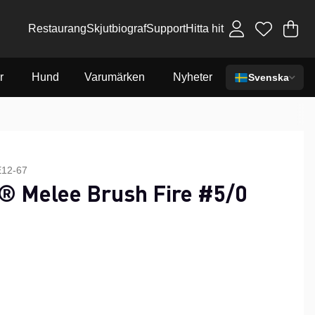
Restaurang
Skjutbiograf
Support
Hitta hit
Va
An
.
r
Hund
Varumärken
Nyheter
Svenska
12-67
® Melee Brush Fire #5/0