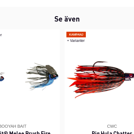
Se även
er
KAMPANJ
+ Varianter
BOOYAH BAIT
CWC
it® Melee Brush Fire
Pig Hula Chatter