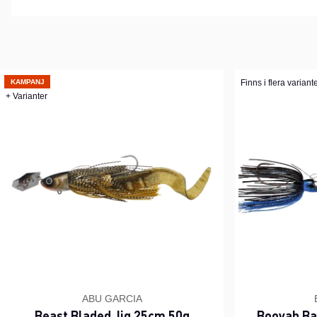
KAMPANJ
Finns i flera variant
+ Varianter
ABU GARCIA
Beast Bladed Jig 25cm 50g
Booyah Ba