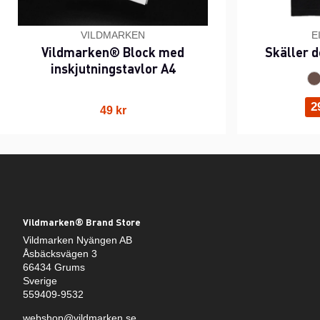
VILDMARKEN
E
Vildmarken® Block med
Skäller d
inskjutningstavlor A4
2
49 kr
Vildmarken® Brand Store
Vildmarken Nyängen AB
Åsbäcksvägen 3
66434 Grums
Sverige
559409-9532
webshop@vildmarken.se