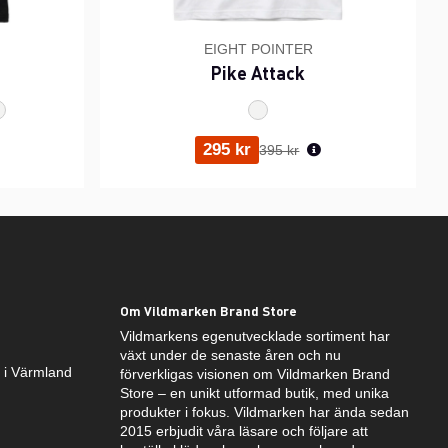
EIGHT POINTER
Pike Attack
ris:
Ordinarie pris:
295 kr
395 kr
Om Vildmarken Brand Store
Vildmarkens egenutvecklade sortiment har
växt under de senaste åren och nu
k i Värmland
förverkligas visionen om Vildmarken Brand
Store – en unikt utformad butik, med unika
produkter i fokus. Vildmarken har ända sedan
2015 erbjudit våra läsare och följare att