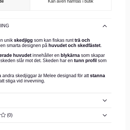
de
Kan även hämtas i butik
ING
en unik
skedjigg
som kan fiskas runt
trä och
den smarta designen på
huvudet och skedfästet
.
erade huvudet
innehåller en
blykärna
som skapar
skeden slår mot det. Skeden har en
tunn profil
som
ga andra skedjiggar är Melee designad för att
stanna
 att stiga vid invevning.
TYG 0 AV 5 ANTAL BETYG 0
(
0
)