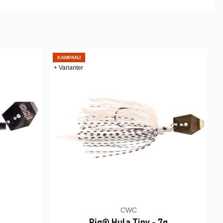
KAMPANJ
+ Varianter
CWC
Pig® Hula Tiny - 7g