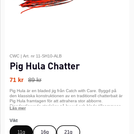
CWC
|
Art. nr
11-SH10-ALB
Pig Hula Chatter
71
kr
89
kr
Pig Hula är en bladed jig från Catch with Care. Byggd på
den klassiska konstruktionen av en traditionell chatterbait är
Pig Hula framtagen för att attrahera stor abborre.
Standardiserade storlekar på huvud och blade tillsammans
med en 4/0-krok ger ett bete med kraftig gång, tydliga
vibrationer och hög attraktionsförmåga.
Vikt
11g
16g
21g