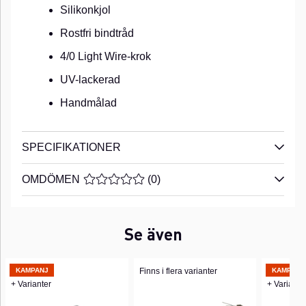
Silikonkjol
Rostfri bindtråd
4/0 Light Wire-krok
UV-lackerad
Handmålad
SPECIFIKATIONER
OMDÖMEN
MEDELBETYG 0 AV 5 ANTAL BETYG 0
(
0
)
Se även
KAMPANJ
Finns i flera varianter
KAMPANJ
+ Varianter
+ Variante