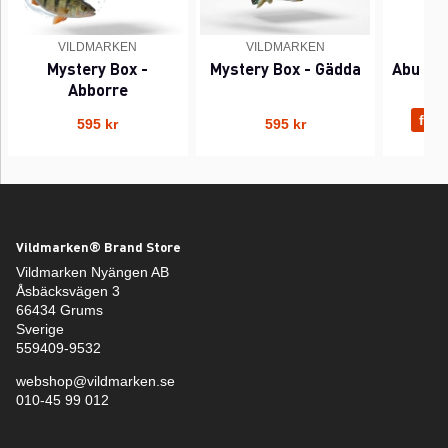
VILDMARKEN
VILDMARKEN
A
Mystery Box -
Mystery Box - Gädda
Abu Gar
Abborre
fr. 4
595 kr
595 kr
Vildmarken® Brand Store
Vildmarken Nyängen AB
Åsbäcksvägen 3
66434 Grums
Sverige
559409-9532
webshop@vildmarken.se
010-45 99 012