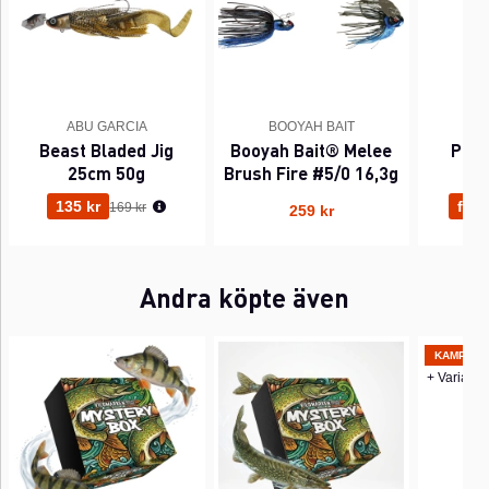
ABU GARCIA
BOOYAH BAIT
Beast Bladed Jig
Booyah Bait® Melee
Pig 
25cm 50g
Brush Fire #5/0 16,3g
Ordinarie pris:
135 kr
fr. 7
169 kr
259 kr
Andra köpte även
KAMPANJ
+ Variante