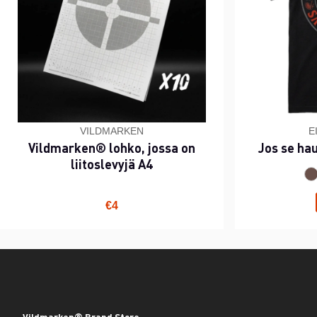
VILDMARKEN
E
Vildmarken® lohko, jossa on
Jos se ha
liitoslevyjä A4
€4
Vildmarken® Brand Store