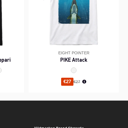
EIGHT POINTER
ppari
PIKE Attack
inta
Normaali hinta
€27
€27
Vildmarken Brand Storesta