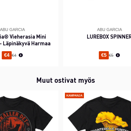
ABU GARCIA
ABU GARCIA
ia® Vieherasia Mini
LUREBOX SPINNE
 – Läpinäkyvä Harmaa
Normaali hinta
Normaali h
€4
€5
€4
€5
Muut ostivat myös
KAMPANJA