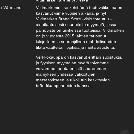
k i Värmland
Vildmarkenin itse kehittämä tuotevalikoima on
kasvanut viime vuosien aikana, ja nyt
Vildmarken Brand Store -visio toteutuu –
ainutlaatuisesti suunniteltu myymälä, jossa
painopiste on uniikeissa tuotteissa. Vildmarken
on jo vuodesta 2015 lähtien tarjonnut
lukijoilleen ja seuraajilleen mahdollisuuden
tilata vaatteita, lippiksiä ja muita asusteita.
Verkkokauppa on kasvanut erittäin suosituksi,
ja fyysisen myymälän myötä toivomme
voivamme tarjota entistä suuremman
elämyksen yhdessä valikoitujen
metsästykseen ja ulkoiluun keskittyvien
brändikumppaneiden kanssa.