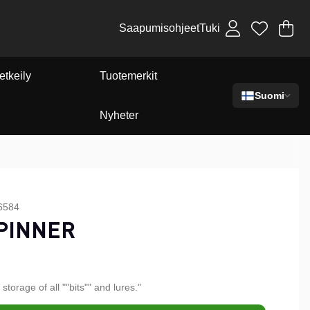
Saapumisohjeet
Tuki
Os
Mä
.
etkeily
Tuotemerkit
Suomi
Nyheter
6584
PINNER
 storage of all ""bits"" and lures."