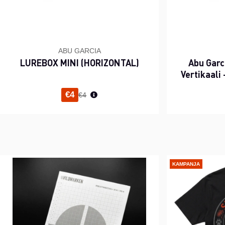
ABU GARCIA
LUREBOX MINI (HORIZONTAL)
Abu Garc
Vertikaali
Normaali hinta
€4
€4
KAMPANJA