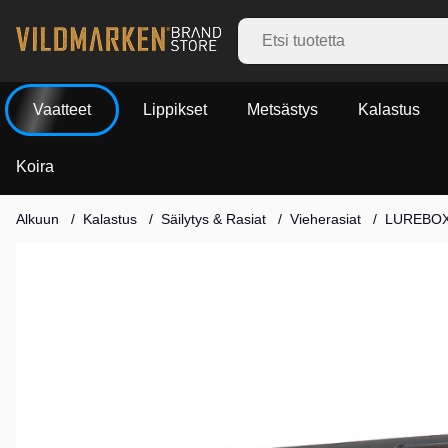
Vaatteet
Lippikset
Metsästys
Kalastus
Koira
Alkuun
Kalastus
Säilytys & Rasiat
Vieherasiat
LUREBOX
Tuotekuvat