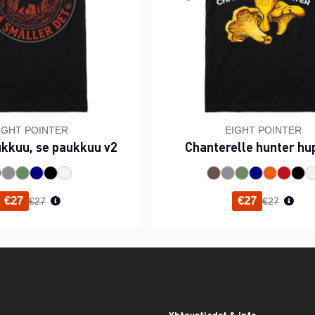
IGHT POINTER
EIGHT POINTER
ukkuu, se paukkuu v2
Chanterelle hunter hu
Normaali hinta
Normaali h
€27
€27
€27
€27
Yhteystiedot & info