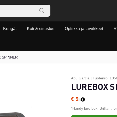
Kengät
Koti & sisustus
Optiikka ja tarvikkeet
R
 SPINNER
Abu Garcia
|
Tuotenro:
105
LUREBOX S
€ 5
5
"Handy lure box. Brilliant for