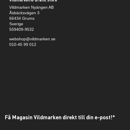
Vildmarken Nyängen AB
Åsbäcksvägen 3
66434 Grums
Sverige
559409-9532
webshop@vildmarken.se
010-45 99 012
Få Magasin Vildmarken direkt till din e-post!*
E-