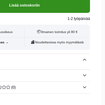
Lisää ostoskoriin
1-2 työpäivää
📦
usoikeus
Ilmainen toimitus yli 80 €
🏬
pas →
Noudettavissa myös myymälästä
ARVOLUOKITUS 0 / 5 ARVIOIDEN MÄÄRÄ 0
(
0
)