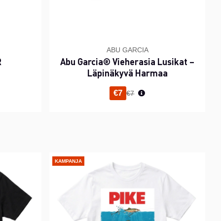
ABU GARCIA
R
Abu Garcia® Vieherasia Lusikat –
Läpinäkyvä Harmaa
inta
Normaali hinta
€7
€7
KAMPANJA