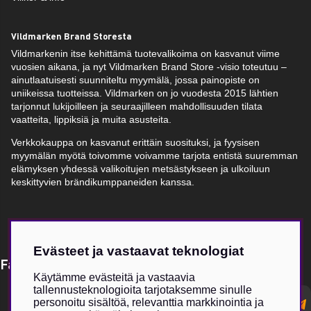
Vildmarken Brand Storesta
Vildmarkenin itse kehittämä tuotevalikoima on kasvanut viime
vuosien aikana, ja nyt Vildmarken Brand Store -visio toteutuu –
ainutlaatuisesti suunniteltu myymälä, jossa painopiste on
uniikeissa tuotteissa. Vildmarken on jo vuodesta 2015 lähtien
tarjonnut lukijoilleen ja seuraajilleen mahdollisuuden tilata
vaatteita, lippiksiä ja muita asusteita.
Verkkokauppa on kasvanut erittäin suosituksi, ja fyysisen
myymälän myötä toivomme voivamme tarjota entistä suuremman
elämyksen yhdessä valikoitujen metsästykseen ja ulkoiluun
keskittyvien brändikumppaneiden kanssa.
Evästeet ja vastaavat teknologiat
Få Magasin Vildmarken direkt till din e-post!*
Käytämme evästeitä ja vastaavia
tallennusteknologioita tarjotaksemme sinulle
E-
personoitu sisältöä, relevanttia markkinointia ja
postadress