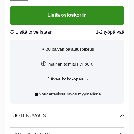
Lisää ostoskoriin
Lisää toivelistaan
1-2 työpäivää
⭐
30 päivän palautusoikeus
📦
Ilmainen toimitus yli 80 €
📏
Avaa koko-opas →
🏬
Noudettavissa myös myymälästä
TUOTEKUVAUS