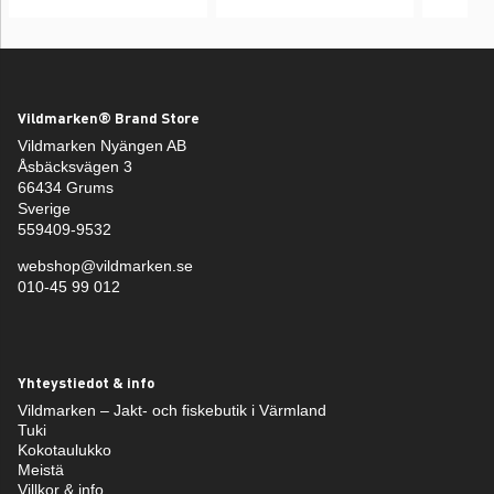
Vildmarken® Brand Store
Vildmarken Nyängen AB
Åsbäcksvägen 3
66434 Grums
Sverige
559409-9532
webshop@vildmarken.se
010-45 99 012
Yhteystiedot & info
Vildmarken – Jakt- och fiskebutik i Värmland
Tuki
Kokotaulukko
Meistä
Villkor & info