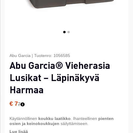
Abu Garcia
|
Tuotenro:
1056585
Abu Garcia® Vieherasia
Lusikat – Läpinäkyvä
Harmaa
€ 7
7
Käytännöllinen
koukku laatikko
. Ihanteellinen
pienten
osien ja keinokoukkujen
säilyttämiseen.