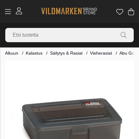
Os
Mä
.
Alkuun
Kalastus
Säilytys & Rasiat
Vieherasiat
Abu Garci
Tuotekuvat