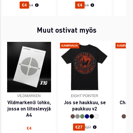
Normaali hinta
Normaali hinta
€4
€4
€4
€4
Muut ostivat myös
KAMPANJA
KAMPANJ
VILDMARKEN
EIGHT POINTER
EI
Vildmarken® lohko,
Jos se haukkuu, se
Chant
jossa on liitoslevyjä
paukkuu v2
A4
Normaali hinta
€27
€27
€4