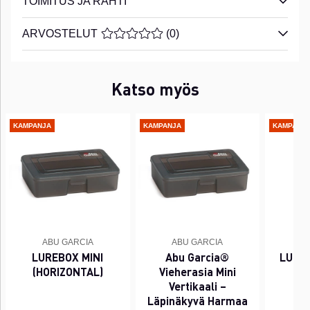
TOIMITUS JA RAHTI
ARVOSTELUT
KESKIARVOLUOKITUS 0 / 5 ARVIOIDE
(
0
)
Katso myös
KAMPANJA
KAMPANJA
KAMPANJ
ABU GARCIA
ABU GARCIA
A
LUREBOX MINI
Abu Garcia®
LURE
(HORIZONTAL)
Vieherasia Mini
Vertikaali –
Läpinäkyvä Harmaa