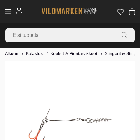
Os
Mä
.
Alkuun
Kalastus
Koukut & Pientarvikkeet
Stingerit & Stinge
Tuotekuvat