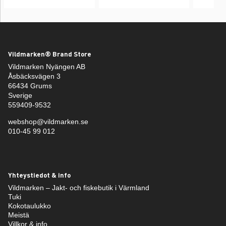
Vildmarken® Brand Store
Vildmarken Nyängen AB
Åsbäcksvägen 3
66434 Grums
Sverige
559409-9532
webshop@vildmarken.se
010-45 99 012
Yhteystiedot & info
Vildmarken – Jakt- och fiskebutik i Värmland
Tuki
Kokotaulukko
Meistä
Villkor & info