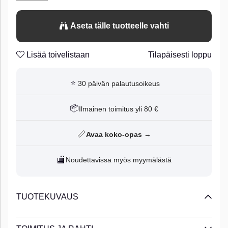
BFT Flexhead Pike. Developed and designed for Pig Shad
Tournament 18cm. 1 pcs.
Aseta tälle tuotteelle vahti
Lisää toivelistaan
Tilapäisesti loppu
⭐
30 päivän palautusoikeus
📦
Ilmainen toimitus yli 80 €
📏
Avaa koko-opas →
🏬
Noudettavissa myös myymälästä
TUOTEKUVAUS