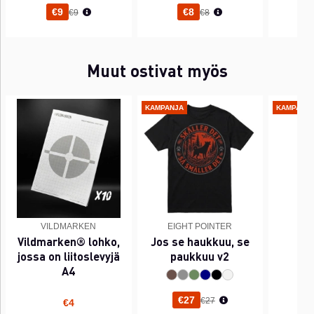
Normaali hinta
Normaali hinta
€9
€8
€9
€8
Muut ostivat myös
KAMPANJA
KAMPANJ
VILDMARKEN
EIGHT POINTER
EI
Vildmarken® lohko,
Jos se haukkuu, se
PI
jossa on liitoslevyjä
paukkuu v2
A4
Normaali hinta
€27
€27
€4