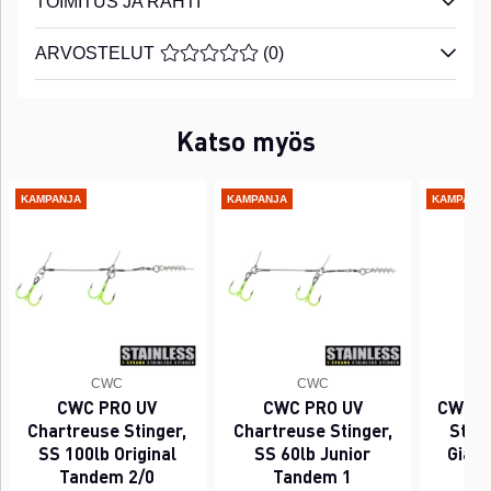
TOIMITUS JA RAHTI
ARVOSTELUT
KESKIARVOLUOKITUS 0 / 5 ARVIOIDE
(
0
)
Katso myös
KAMPANJA
KAMPANJA
KAMPANJ
CWC
CWC
CWC PRO UV
CWC PRO UV
CWC P
Chartreuse Stinger,
Chartreuse Stinger,
Sting
SS 100lb Original
SS 60lb Junior
Gian
Tandem 2/0
Tandem 1