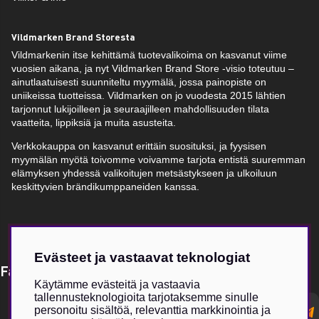
Vildmarken Brand Storesta
Vildmarkenin itse kehittämä tuotevalikoima on kasvanut viime
vuosien aikana, ja nyt Vildmarken Brand Store -visio toteutuu –
ainutlaatuisesti suunniteltu myymälä, jossa painopiste on
uniikeissa tuotteissa. Vildmarken on jo vuodesta 2015 lähtien
tarjonnut lukijoilleen ja seuraajilleen mahdollisuuden tilata
vaatteita, lippiksiä ja muita asusteita.
Verkkokauppa on kasvanut erittäin suosituksi, ja fyysisen
myymälän myötä toivomme voivamme tarjota entistä suuremman
elämyksen yhdessä valikoitujen metsästykseen ja ulkoiluun
keskittyvien brändikumppaneiden kanssa.
Evästeet ja vastaavat teknologiat
Få Magasin Vildmarken direkt till din e-post!*
Käytämme evästeitä ja vastaavia
tallennusteknologioita tarjotaksemme sinulle
E-
personoitu sisältöä, relevanttia markkinointia ja
postadress