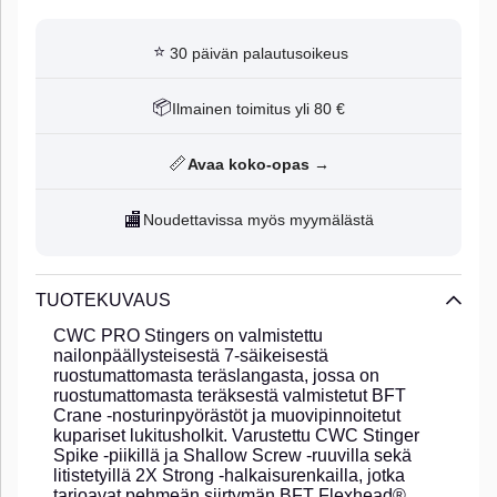
⭐
30 päivän palautusoikeus
📦
Ilmainen toimitus yli 80 €
📏
Avaa koko-opas →
🏬
Noudettavissa myös myymälästä
TUOTEKUVAUS
CWC PRO Stingers on valmistettu
nailonpäällysteisestä 7-säikeisestä
ruostumattomasta teräslangasta, jossa on
ruostumattomasta teräksestä valmistetut BFT
Crane -nosturinpyörästöt ja muovipinnoitetut
kupariset lukitusholkit. Varustettu CWC Stinger
Spike -piikillä ja Shallow Screw -ruuvilla sekä
litistetyillä 2X Strong -halkaisurenkailla, jotka
tarjoavat pehmeän siirtymän BFT Flexhead®