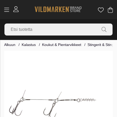
Os
Mä
.
Alkuun
Kalastus
Koukut & Pientarvikkeet
Stingerit & Stinge
Tuotekuvat