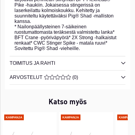
Pike -haukiin. Jokaisessa stingerissä on
laserkeilattu kolmoiskoukku. Kehitetty ja
suunniteltu käytettäväksi Pig® Shad -malliston
kanssa.
* Nailonpäällysteinen 7-säikeinen
ruostumattomasta teräksestä valmistettu lanka*
BFT Crane -pyöriväpyörä* 2X Strong -halkaistut
renkaat* CWC Stinger Spike - matala ruuvi*
Sovitettu Pig® Shad -vieheille.
TOIMITUS JA RAHTI
ARVOSTELUT
KESKIARVOLUOKITUS 0 / 5 ARVIOIDE
(
0
)
Katso myös
KAMPANJA
KAMPANJA
KAMPANJ