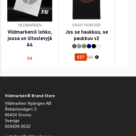
VILDMARKEN
EIGHT POINTER
EI
Vildmarken® lohko,
Jos se haukkuu, se
PI
jossa on liitoslevyjä
paukkuu v2
A4
Normaali hinta
€27
€27
€4
Vildmarken® Brand Store
Vildmarken Nyängen AB
Åsbäcksvägen 3
66434 Grums
Sverige
559409-9532