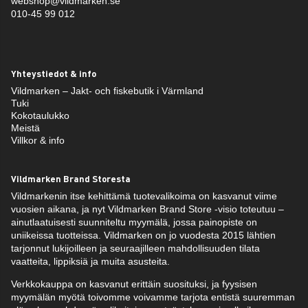
webshop@vildmarken.se
010-45 99 012
Yhteystiedot & info
Vildmarken – Jakt- och fiskebutik i Värmland
Tuki
Kokotaulukko
Meistä
Villkor & info
Vildmarken Brand Storesta
Vildmarkenin itse kehittämä tuotevalikoima on kasvanut viime
vuosien aikana, ja nyt Vildmarken Brand Store -visio toteutuu –
ainutlaatuisesti suunniteltu myymälä, jossa painopiste on
uniikeissa tuotteissa. Vildmarken on jo vuodesta 2015 lähtien
tarjonnut lukijoilleen ja seuraajilleen mahdollisuuden tilata
vaatteita, lippiksiä ja muita asusteita.
Verkkokauppa on kasvanut erittäin suosituksi, ja fyysisen
myymälän myötä toivomme voivamme tarjota entistä suuremman