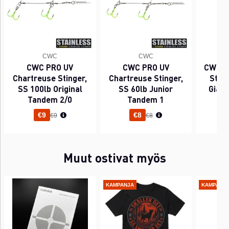
CWC
CWC
CWC PRO UV
CWC PRO UV
CWC P
Chartreuse Stinger,
Chartreuse Stinger,
Sting
SS 100lb Original
SS 60lb Junior
Gian
Tandem 2/0
Tandem 1
Normaali hinta
Normaali hinta
€9
€8
€9
€8
Muut ostivat myös
KAMPANJA
KAMPANJ