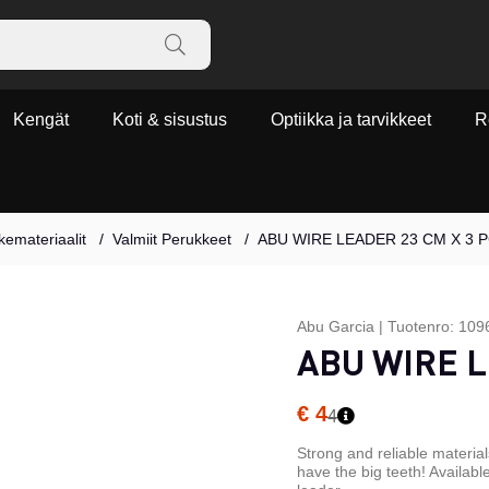
Kengät
Koti & sisustus
Optiikka ja tarvikkeet
R
emateriaalit
Valmiit Perukkeet
ABU WIRE LEADER 23 CM X 3 
Abu Garcia
|
Tuotenro:
109
ABU WIRE L
€ 4
4
Strong and reliable materi
have the big teeth! Available