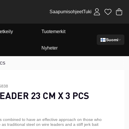
Saapumisohjeet
Tuki
Os
Mä
.
etkeily
Tuotemerkit
Suomi
Nyheter
PCS
6838
EADER 23 CM X 3 PCS
als combined to have an effective approach on those who
 as traditional steel on wire leaders and a stiff jerk bait