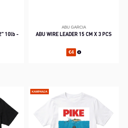
ABU GARCIA
" 10lb -
ABU WIRE LEADER 15 CM X 3 PCS
inta
Normaali hinta
€4
KAMPANJA