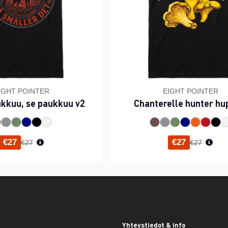
IGHT POINTER
EIGHT POINTER
ukkuu, se paukkuu v2
Chanterelle hunter hu
Normaali hinta
Normaali h
€27
€27
€27
€27
Yhteystiedot & info