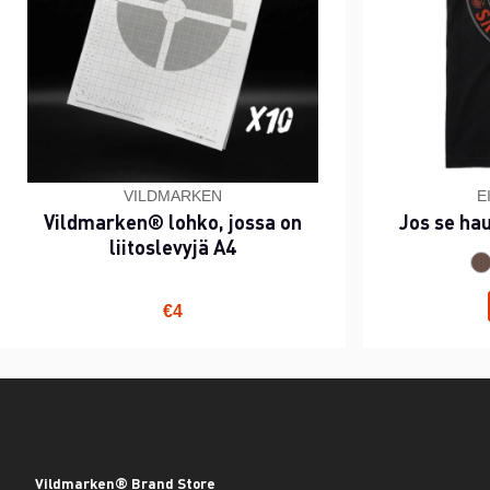
VILDMARKEN
E
Vildmarken® lohko, jossa on
Jos se ha
liitoslevyjä A4
€4
Vildmarken® Brand Store