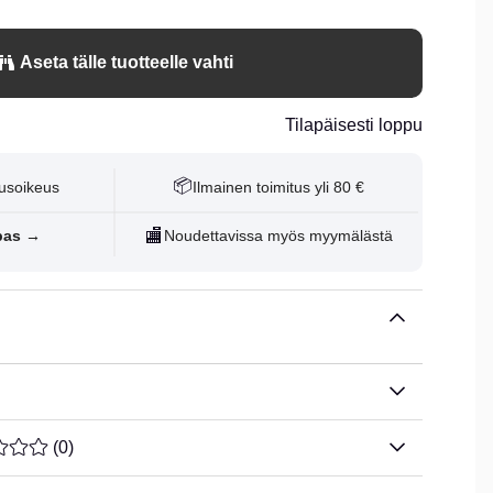
Aseta tälle tuotteelle vahti
Tilapäisesti loppu
📦
usoikeus
Ilmainen toimitus yli 80 €
🏬
pas →
Noudettavissa myös myymälästä
ARVOLUOKITUS 0 / 5 ARVIOIDEN MÄÄRÄ 0
(
0
)