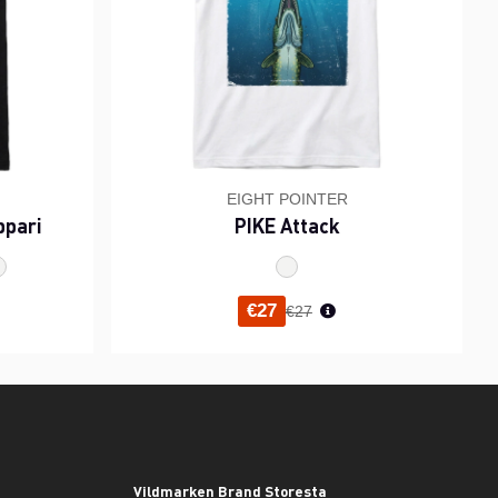
EIGHT POINTER
ppari
PIKE Attack
inta
Normaali hinta
€27
€27
Vildmarken Brand Storesta