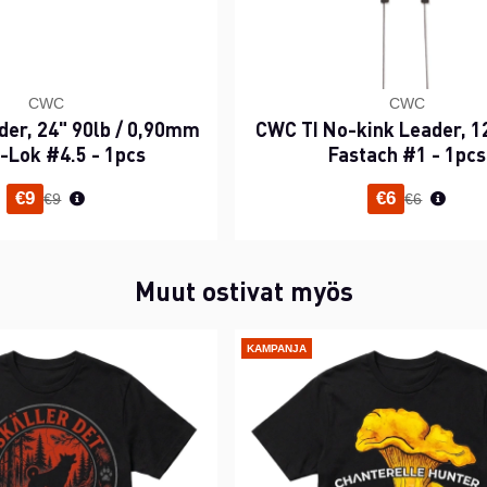
CWC
CWC
er, 24" 90lb / 0,90mm
CWC TI No-kink Leader, 12
y-Lok #4.5 - 1pcs
Fastach #1 - 1pcs
Normaali hinta
Normaali h
€9
€6
€9
€6
Muut ostivat myös
KAMPANJA