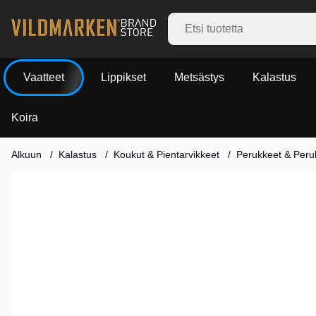
Vaatteet
Lippikset
Metsästys
Kalastus
Koira
Alkuun
Kalastus
Koukut & Pientarvikkeet
Perukkeet & Peruk
Tuotekuvat