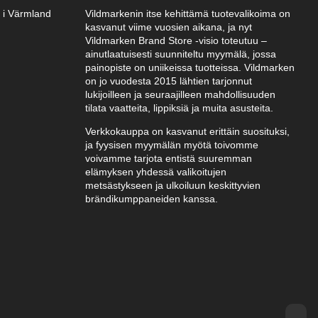
k i Värmland
Vildmarkenin itse kehittämä tuotevalikoima on
kasvanut viime vuosien aikana, ja nyt
Vildmarken Brand Store -visio toteutuu –
ainutlaatuisesti suunniteltu myymälä, jossa
painopiste on uniikeissa tuotteissa. Vildmarken
on jo vuodesta 2015 lähtien tarjonnut
lukijoilleen ja seuraajilleen mahdollisuuden
tilata vaatteita, lippiksiä ja muita asusteita.
Verkkokauppa on kasvanut erittäin suosituksi,
ja fyysisen myymälän myötä toivomme
voivamme tarjota entistä suuremman
elämyksen yhdessä valikoitujen
metsästykseen ja ulkoiluun keskittyvien
brändikumppaneiden kanssa.