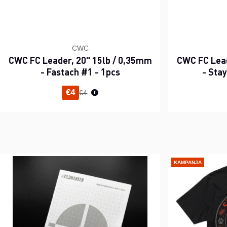
CWC
CWC FC Leader, 20" 15lb / 0,35mm
CWC FC Lead
- Fastach #1 - 1pcs
- Sta
Normaali hinta
€4
€4
KAMPANJA