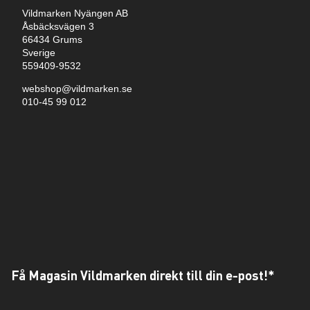
Vildmarken Nyängen AB
Åsbäcksvägen 3
66434 Grums
Sverige
559409-9532
webshop@vildmarken.se
010-45 99 012
Få Magasin Vildmarken direkt till din e-post!*
E-