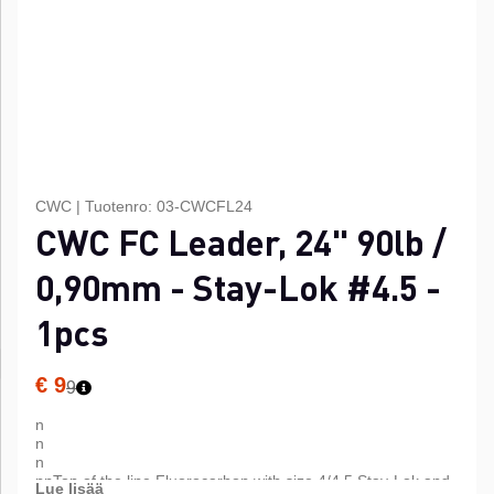
CWC
|
Tuotenro:
03-CWCFL24
CWC FC Leader, 24" 90lb /
0,90mm - Stay-Lok #4.5 -
1pcs
€ 9
9
n
n
n
nnTop of the line Fluorocarbon with size 4/4,5 Stay-Lok and