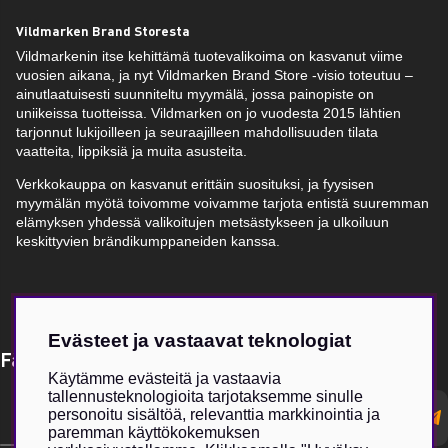
Vildmarken Brand Storesta
Vildmarkenin itse kehittämä tuotevalikoima on kasvanut viime
vuosien aikana, ja nyt Vildmarken Brand Store -visio toteutuu –
ainutlaatuisesti suunniteltu myymälä, jossa painopiste on
uniikeissa tuotteissa. Vildmarken on jo vuodesta 2015 lähtien
tarjonnut lukijoilleen ja seuraajilleen mahdollisuuden tilata
vaatteita, lippiksiä ja muita asusteita.
Verkkokauppa on kasvanut erittäin suosituksi, ja fyysisen
myymälän myötä toivomme voivamme tarjota entistä suuremman
elämyksen yhdessä valikoitujen metsästykseen ja ulkoiluun
keskittyvien brändikumppaneiden kanssa.
Evästeet ja vastaavat teknologiat
Få Magasin Vildmarken direkt till din e-post!*
Käytämme evästeitä ja vastaavia
tallennusteknologioita tarjotaksemme sinulle
E-
personoitu sisältöä, relevanttia markkinointia ja
postadress
paremman käyttökokemuksen