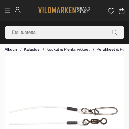
Os
Mä
.
Alkuun
Kalastus
Koukut & Pientarvikkeet
Perukkeet & Peruk
Tuotekuvat