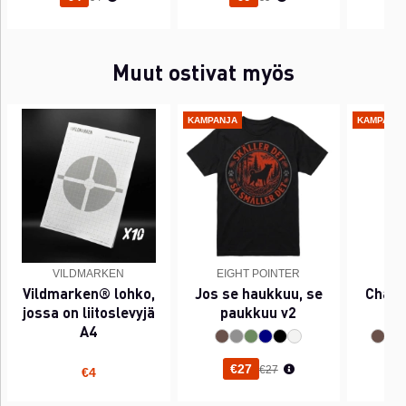
Muut ostivat myös
KAMPANJA
KAMPANJ
VILDMARKEN
EIGHT POINTER
EI
Vildmarken® lohko,
Jos se haukkuu, se
Chant
jossa on liitoslevyjä
paukkuu v2
A4
Normaali hinta
€27
€27
€4