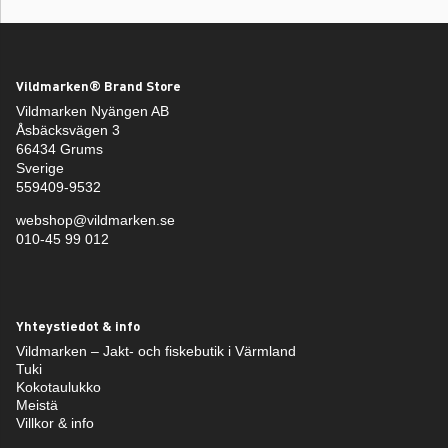
Vildmarken® Brand Store
Vildmarken Nyängen AB
Åsbäcksvägen 3
66434 Grums
Sverige
559409-9532
webshop@vildmarken.se
010-45 99 012
Yhteystiedot & info
Vildmarken – Jakt- och fiskebutik i Värmland
Tuki
Kokotaulukko
Meistä
Villkor & info