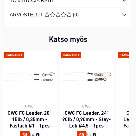
TOIMITUS JA RAHTI
ARVOSTELUT
KESKIARVOLUOKITUS 0 / 5 ARVIOIDE
(
0
)
Katso myös
KAMPANJA
KAMPANJA
KAMPANJ
CWC
CWC
CWC FC Leader, 20"
CWC FC Leader, 24"
CWC
15lb / 0,35mm -
90lb / 0,90mm - Stay-
Leade
Fastach #1 - 1pcs
Lok #4.5 - 1pcs
Fasta
Normaali hinta
Normaali hinta
€4
€9
€4
€9