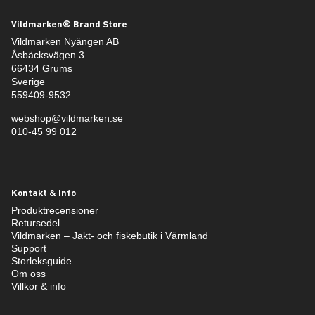
Vildmarken® Brand Store
Vildmarken Nyängen AB
Åsbäcksvägen 3
66434 Grums
Sverige
559409-9532
webshop@vildmarken.se
010-45 99 012
Kontakt & info
Produktrecensioner
Retursedel
Vildmarken – Jakt- och fiskebutik i Värmland
Support
Storleksguide
Om oss
Villkor & info