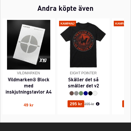
Andra köpte även
KAMPANJ
KAMPANJ
VILDMARKEN
EIGHT POINTER
EI
Vildmarken® Block
Skäller det så
Pi
med
smäller det v2
inskjutningstavlor A4
Ordinarie pris:
295 kr
295
395 kr
49 kr