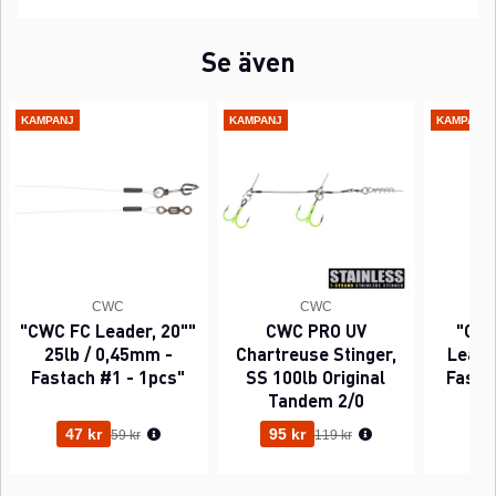
Se även
KAMPANJ
KAMPANJ
KAMPANJ
CWC
CWC
"CWC FC Leader, 20""
CWC PRO UV
"CWC
25lb / 0,45mm -
Chartreuse Stinger,
Leader
Fastach #1 - 1pcs"
SS 100lb Original
Fasta
Tandem 2/0
Ordinarie pris:
Ordinarie pris:
47 kr
95 kr
63
59 kr
119 kr