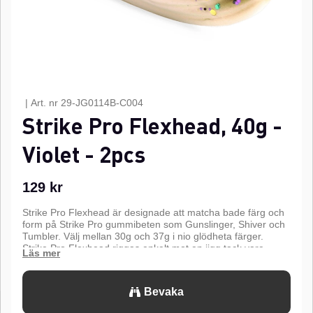
|
Art. nr
29-JG0114B-C004
Strike Pro Flexhead, 40g -
Violet - 2pcs
129
kr
Strike Pro Flexhead är designade att matcha bade färg och
form på Strike Pro gummibeten som Gunslinger, Shiver och
Tumbler. Välj mellan 30g och 37g i nio glödheta färger.
Strike Pro Flexhead riggas enkelt mot en jigg tack vare
flexhead-skruven. Klipp helt enkelt av huvudet på din Strike
Pro Gunslinger, Shiver eller Tumbler och skruva på en
matchande flexhead skalle. Monteras bäst med en separat
Bevaka
stinger i grov flätlina eller fluorocarbon. Perfekt för
vertikalfiske. Presentera denna dödliga kombination i vatten