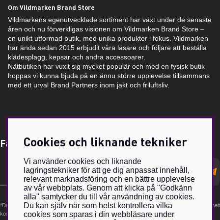
Om Vildmarken Brand Store
Vildmarkens egenutvecklade sortiment har växt under de senaste
åren och nu förverkligas visionen om Vildmarken Brand Store –
en unikt utformad butik, med unika produkter i fokus. Vildmarken
har ända sedan 2015 erbjudit våra läsare och följare att beställa
klädesplagg, kepsar och andra accessoarer.
Nätbutiken har vuxit sig mycket populär och med en fysisk butik
hoppas vi kunna bjuda på en ännu större upplevelse tillsammans
med ett urval Brand Partners inom jakt och friluftsliv.
Cookies och liknande tekniker
Få Magasin Vildmarken direkt till din e-post!*
Vi använder cookies och liknande
E-
lagringstekniker för att ge dig anpassat innehåll,
postadress
relevant marknadsföring och en bättre upplevelse
av vår webbplats. Genom att klicka på "Godkänn
alla" samtycker du till vår användning av cookies.
Du kan själv när som helst kontrollera vilka
*Du kan även få erbjudanden och nyheter från samarbetspartners. Din prenumeration är helt
cookies som sparas i din webbläsare under
kostnadsfri och kan avslutas när som helst.