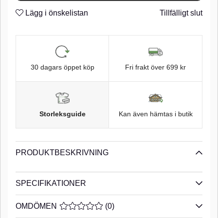
där gösen är svår trugad! Bly. 30g & 37g. 2 pcs.n
Lägg i önskelistan
Tillfälligt slut
n
Center Pin Screw
n
Klarlackad
n
30 dagars öppet köp
Fri frakt över 699 kr
n
Storleksguide
Kan även hämtas i butik
PRODUKTBESKRIVNING
SPECIFIKATIONER
OMDÖMEN
MEDELBETYG 0 AV 5 ANTAL BETYG 0
(
0
)