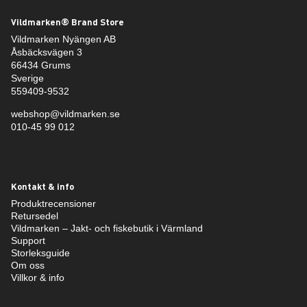
Vildmarken® Brand Store
Vildmarken Nyängen AB
Åsbäcksvägen 3
66434 Grums
Sverige
559409-9532
webshop@vildmarken.se
010-45 99 012
Kontakt & info
Produktrecensioner
Retursedel
Vildmarken – Jakt- och fiskebutik i Värmland
Support
Storleksguide
Om oss
Villkor & info