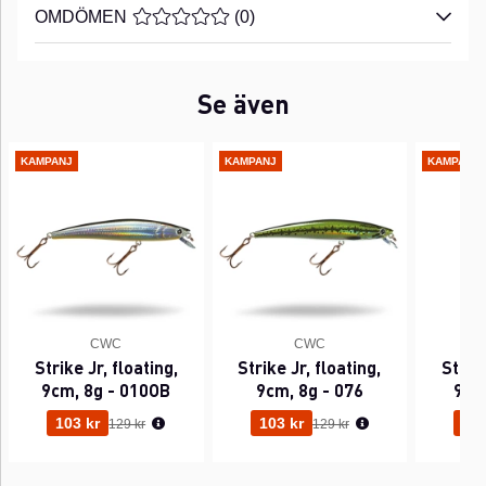
OMDÖMEN
MEDELBETYG 0 AV 5 ANTAL BETYG 0
(
0
)
Se även
KAMPANJ
KAMPANJ
KAMPANJ
CWC
CWC
Strike Jr, floating,
Strike Jr, floating,
Strike
9cm, 8g - 010OB
9cm, 8g - 076
9cm
Ordinarie pris:
Ordinarie pris:
103 kr
103 kr
103
129 kr
129 kr