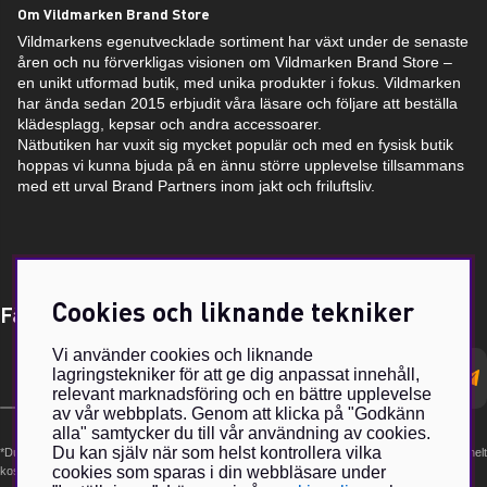
Om Vildmarken Brand Store
Vildmarkens egenutvecklade sortiment har växt under de senaste
åren och nu förverkligas visionen om Vildmarken Brand Store –
en unikt utformad butik, med unika produkter i fokus. Vildmarken
har ända sedan 2015 erbjudit våra läsare och följare att beställa
klädesplagg, kepsar och andra accessoarer.
Nätbutiken har vuxit sig mycket populär och med en fysisk butik
hoppas vi kunna bjuda på en ännu större upplevelse tillsammans
med ett urval Brand Partners inom jakt och friluftsliv.
Cookies och liknande tekniker
Få Magasin Vildmarken direkt till din e-post!*
Vi använder cookies och liknande
E-
lagringstekniker för att ge dig anpassat innehåll,
postadress
relevant marknadsföring och en bättre upplevelse
av vår webbplats. Genom att klicka på "Godkänn
alla" samtycker du till vår användning av cookies.
Du kan själv när som helst kontrollera vilka
*Du kan även få erbjudanden och nyheter från samarbetspartners. Din prenumeration är helt
cookies som sparas i din webbläsare under
kostnadsfri och kan avslutas när som helst.