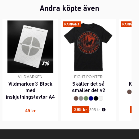
Andra köpte även
KAMPANJ
KAMPANJ
VILDMARKEN
EIGHT POINTER
EI
Vildmarken® Block
Skäller det så
Kant
med
smäller det v2
inskjutningstavlor A4
Ordinarie pris:
295 kr
295
395 kr
49 kr