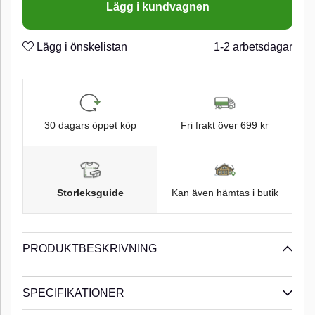
Lägg i kundvagnen
trekrok. Går på 0,5 - 1 meter. Blyfri. 9 cm. 8g.
n
n
Storlek #6 trekrok
Lägg i önskelistan
1-2 arbetsdagar
n
Blyfri
n
Flytande
n
30 dagars öppet köp
Fri frakt över 699 kr
Storleksguide
Kan även hämtas i butik
PRODUKTBESKRIVNING
SPECIFIKATIONER