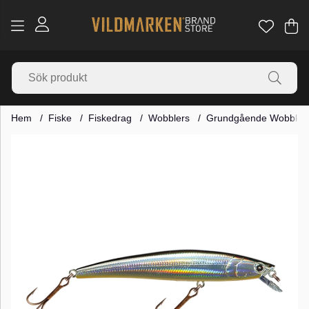
Va
Ant
.
Hem
Fiske
Fiskedrag
Wobblers
Grundgående Wobbler
Produktbilder