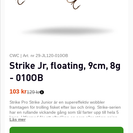
CWC
|
Art. nr
29-JL120-010OB
Strike Jr, floating, 9cm, 8g
- 010OB
103
kr
129 kr
Strike Pro Strike Junior är en supereffektiv wobbler
framtagen för trolling fisket efter lax och öring. Strike-serien
har en rullande vickande gång som tål farter upp till hela 5
knop. Utformad för att efterlikna en nors eller större spigg,
laxens favorit föda. Otaliga laxar som öringar har överlistats
av Strikes rullande gång. Kommer utrustad med sylvassa
VMC krokar och en tickande rassel kammare. Storlek #6