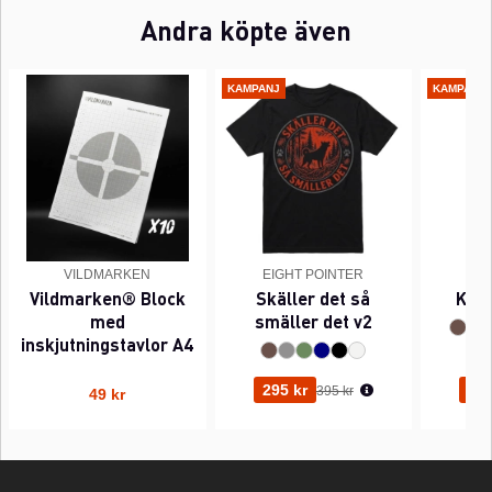
Andra köpte även
KAMPANJ
KAMPANJ
VILDMARKEN
EIGHT POINTER
EI
Vildmarken® Block
Skäller det så
Kant
med
smäller det v2
inskjutningstavlor A4
Ordinarie pris:
295 kr
295
395 kr
49 kr