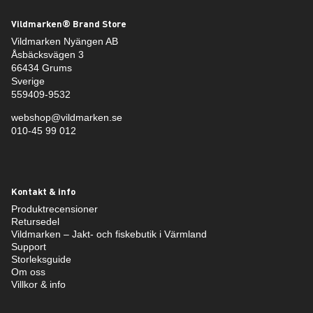
Vildmarken® Brand Store
Vildmarken Nyängen AB
Åsbäcksvägen 3
66434 Grums
Sverige
559409-9532
webshop@vildmarken.se
010-45 99 012
Kontakt & info
Produktrecensioner
Retursedel
Vildmarken – Jakt- och fiskebutik i Värmland
Support
Storleksguide
Om oss
Villkor & info