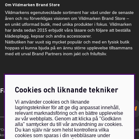
Om Vildmarken Brand Store
Vildmarkens egenutvecklade sortiment har växt under de senaste
åren och nu förverkligas visionen om Vildmarken Brand Store –
en unikt utformad butik, med unika produkter i fokus. Vildmarken
har ända sedan 2015 erbjudit våra läsare och följare att beställa
klädesplagg, kepsar och andra accessoarer.
Nätbutiken har vuxit sig mycket populär och med en fysisk butik
hoppas vi kunna bjuda på en ännu större upplevelse tillsammans
med ett urval Brand Partners inom jakt och friluftsliv.
Cookies och liknande tekniker
Få Magasin Vildmarken direkt till din e-post!*
Vi använder cookies och liknande
E-
lagringstekniker för att ge dig anpassat innehåll,
postadress
relevant marknadsföring och en bättre upplevelse
av vår webbplats. Genom att klicka på "Godkänn
alla" samtycker du till vår användning av cookies.
Du kan själv när som helst kontrollera vilka
*Du kan även få erbjudanden och nyheter från samarbetspartners. Din prenumeration är helt
cookies som sparas i din webbläsare under
kostnadsfri och kan avslutas när som helst.