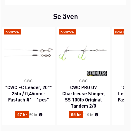
Se även
KAMPANJ
KAMPANJ
KAMPANJ
CWC
CWC
"CWC FC Leader, 20""
CWC PRO UV
"CWC
25lb / 0,45mm -
Chartreuse Stinger,
Leader
Fastach #1 - 1pcs"
SS 100lb Original
Fasta
Tandem 2/0
Ordinarie pris:
Ordinarie pris:
47 kr
95 kr
63
59 kr
119 kr