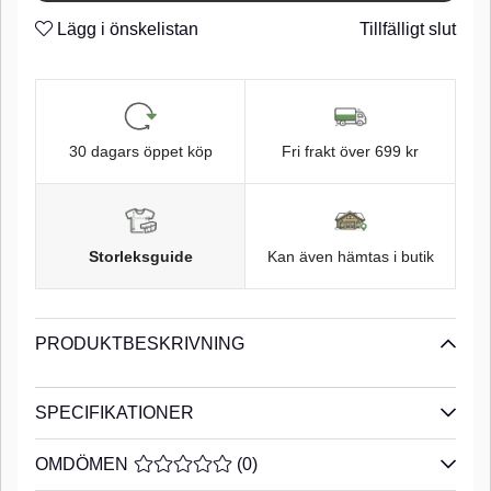
trimma då stjärten i över- och nederkant med en sax.
Den
Lägg i önskelistan
Tillfälligt slut
har även en simmande gång skapad av den ledade
sektionen i stjärtpartiet. Piglet shad är skårad i både rygg
och buk för enkel samt effektivare krokning med offset-krok
vid Texas- och Carolinafiske. Offset-krok i storlek 2/0 passar
utmärkt. Piglet shad kan med fördel användas med
traditionell jigg skalle, vi rekommenderar krokstorlek 3/0 eller
4/0. Piglet Shad är tillverkad i en miljövänlig produktion med
30 dagars öppet köp
Fri frakt över 699 kr
minimala ekologiska fotavtryck. PVC-plasten som används
luktfri och fri från ftalater.n
n
Saltat ftalat fritt gummi
n
Storleksguide
Kan även hämtas i butik
PRODUKTBESKRIVNING
SPECIFIKATIONER
OMDÖMEN
MEDELBETYG 0 AV 5 ANTAL BETYG 0
(
0
)