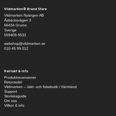
Vildmarken® Brand Store
Vildmarken Nyängen AB
Åsbäcksvägen 3
66434 Grums
Sverige
559409-9532
webshop@vildmarken.se
010-45 99 012
Kontakt & info
Produktrecensioner
Retursedel
Vildmarken – Jakt- och fiskebutik i Värmland
Support
Storleksguide
Om oss
Villkor & info