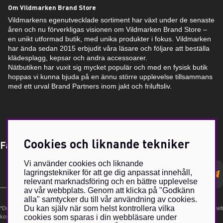
Om Vildmarken Brand Store
Vildmarkens egenutvecklade sortiment har växt under de senaste
åren och nu förverkligas visionen om Vildmarken Brand Store –
en unikt utformad butik, med unika produkter i fokus. Vildmarken
har ända sedan 2015 erbjudit våra läsare och följare att beställa
klädesplagg, kepsar och andra accessoarer.
Nätbutiken har vuxit sig mycket populär och med en fysisk butik
hoppas vi kunna bjuda på en ännu större upplevelse tillsammans
med ett urval Brand Partners inom jakt och friluftsliv.
Cookies och liknande tekniker
Få Magasin Vildmarken direkt till din e-post!*
Vi använder cookies och liknande
E-
lagringstekniker för att ge dig anpassat innehåll,
postadress
relevant marknadsföring och en bättre upplevelse
av vår webbplats. Genom att klicka på "Godkänn
alla" samtycker du till vår användning av cookies.
Du kan själv när som helst kontrollera vilka
*Du kan även få erbjudanden och nyheter från samarbetspartners. Din prenumeration är helt
cookies som sparas i din webbläsare under
kostnadsfri och kan avslutas när som helst.