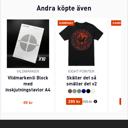
Andra köpte även
KAMPANJ
KAMPANJ
VILDMARKEN
EIGHT POINTER
EI
Vildmarken® Block
Skäller det så
Pi
med
smäller det v2
inskjutningstavlor A4
Ordinarie pris:
295 kr
295
395 kr
49 kr