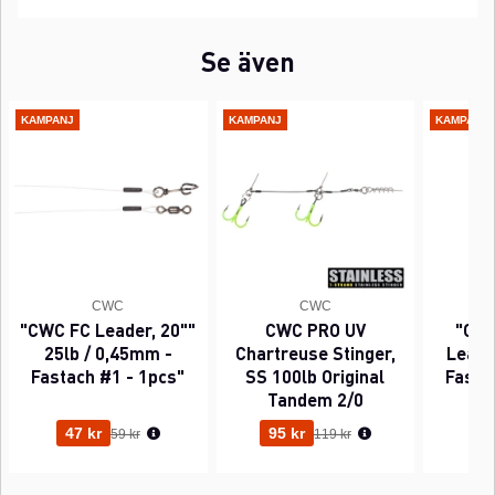
Se även
KAMPANJ
KAMPANJ
KAMPANJ
CWC
CWC
"CWC FC Leader, 20""
CWC PRO UV
"CWC
25lb / 0,45mm -
Chartreuse Stinger,
Leader
Fastach #1 - 1pcs"
SS 100lb Original
Fasta
Tandem 2/0
Ordinarie pris:
Ordinarie pris:
47 kr
95 kr
63
59 kr
119 kr