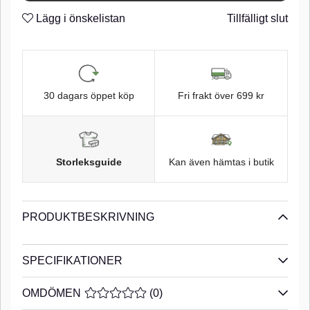
trimma då stjärten i över- och nederkant med en sax.
Den
Lägg i önskelistan
Tillfälligt slut
har även en simmande gång skapad av den ledade
sektionen i stjärtpartiet. Piglet shad är skårad i både rygg
och buk för enkel samt effektivare krokning med offset-krok
vid Texas- och Carolinafiske. Offset-krok i storlek 2/0 passar
utmärkt. Piglet shad kan med fördel användas med
traditionell jigg skalle, vi rekommenderar krokstorlek 3/0 eller
4/0. Piglet Shad är tillverkad i en miljövänlig produktion med
30 dagars öppet köp
Fri frakt över 699 kr
minimala ekologiska fotavtryck. PVC-plasten som används
luktfri och fri från ftalater.n
n
Saltat ftalat fritt gummi
n
Storleksguide
Kan även hämtas i butik
PRODUKTBESKRIVNING
SPECIFIKATIONER
OMDÖMEN
MEDELBETYG 0 AV 5 ANTAL BETYG 0
(
0
)