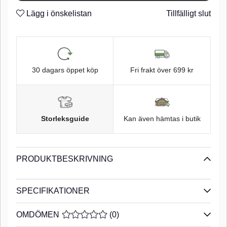
utan ”bellyflash”, trimma då stjärten i över- och nederkant
Lägg i önskelistan
Tillfälligt slut
med en sax. Den har även en simmande gång skapad av
den ledade sektionen i stjärtpartiet. Piglet shad är skårad i
både rygg och buk för enkel aptering samt effektivare
krokning med offset-krok vid Texas- och Carolinafiske.
Offset-krok i storlek 5/0 passar utmärkt. Piglet shad kan med
fördel användas med traditionell jigg skalle, vi
rekommenderar krokstorlek 5/0 eller 6/0. Piglet Shad är
30 dagars öppet köp
Fri frakt över 699 kr
tillverkad i en miljövänlig produktion med minimala
ekologiska fotavtryck. PVC-plasten som används luktfri och
fri från ftalater.n
n
Saltat ftalat fritt gummi
Storleksguide
Kan även hämtas i butik
n
PRODUKTBESKRIVNING
SPECIFIKATIONER
OMDÖMEN
MEDELBETYG 0 AV 5 ANTAL BETYG 0
(
0
)