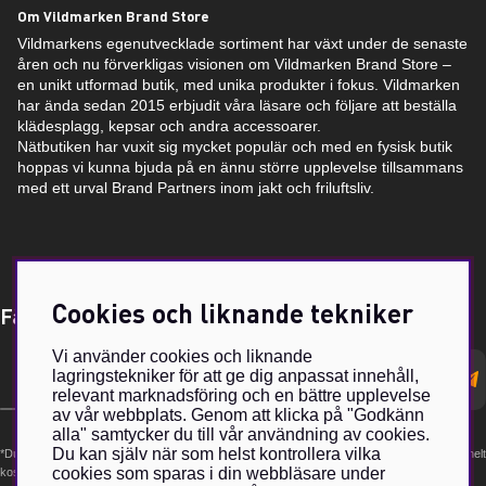
Om Vildmarken Brand Store
Vildmarkens egenutvecklade sortiment har växt under de senaste
åren och nu förverkligas visionen om Vildmarken Brand Store –
en unikt utformad butik, med unika produkter i fokus. Vildmarken
har ända sedan 2015 erbjudit våra läsare och följare att beställa
klädesplagg, kepsar och andra accessoarer.
Nätbutiken har vuxit sig mycket populär och med en fysisk butik
hoppas vi kunna bjuda på en ännu större upplevelse tillsammans
med ett urval Brand Partners inom jakt och friluftsliv.
Cookies och liknande tekniker
Få Magasin Vildmarken direkt till din e-post!*
Vi använder cookies och liknande
E-
lagringstekniker för att ge dig anpassat innehåll,
postadress
relevant marknadsföring och en bättre upplevelse
av vår webbplats. Genom att klicka på "Godkänn
alla" samtycker du till vår användning av cookies.
Du kan själv när som helst kontrollera vilka
*Du kan även få erbjudanden och nyheter från samarbetspartners. Din prenumeration är helt
cookies som sparas i din webbläsare under
kostnadsfri och kan avslutas när som helst.