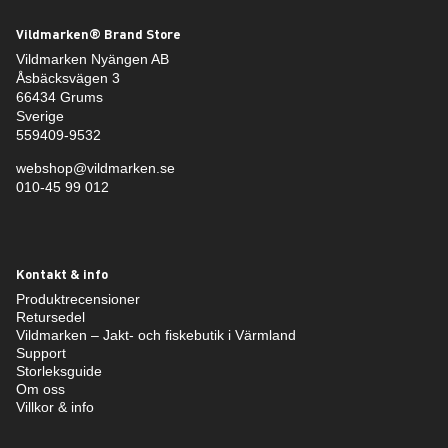
Vildmarken® Brand Store
Vildmarken Nyängen AB
Åsbäcksvägen 3
66434 Grums
Sverige
559409-9532
webshop@vildmarken.se
010-45 99 012
Kontakt & info
Produktrecensioner
Retursedel
Vildmarken – Jakt- och fiskebutik i Värmland
Support
Storleksguide
Om oss
Villkor & info