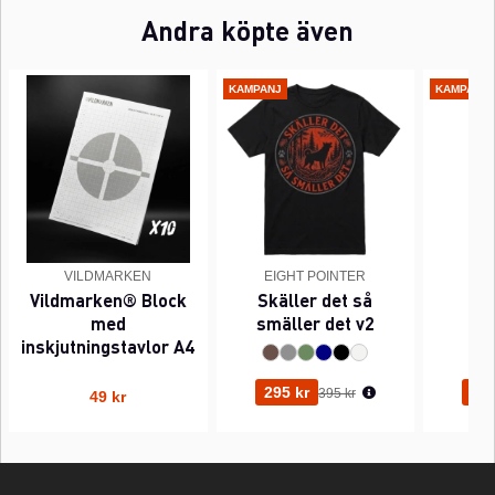
Andra köpte även
KAMPANJ
KAMPANJ
VILDMARKEN
EIGHT POINTER
EI
Vildmarken® Block
Skäller det så
Pi
med
smäller det v2
inskjutningstavlor A4
Ordinarie pris:
295 kr
295
395 kr
49 kr