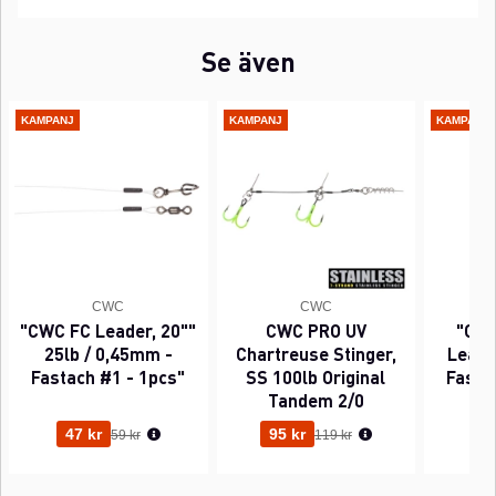
Se även
KAMPANJ
KAMPANJ
KAMPANJ
CWC
CWC
"CWC FC Leader, 20""
CWC PRO UV
"CWC
25lb / 0,45mm -
Chartreuse Stinger,
Leader
Fastach #1 - 1pcs"
SS 100lb Original
Fasta
Tandem 2/0
Ordinarie pris:
Ordinarie pris:
47 kr
95 kr
63
59 kr
119 kr