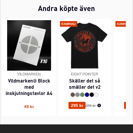
Andra köpte även
KAMPANJ
KAMPANJ
VILDMARKEN
EIGHT POINTER
EI
Vildmarken® Block
Skäller det så
Pi
med
smäller det v2
inskjutningstavlor A4
Ordinarie pris:
295 kr
295
395 kr
49 kr