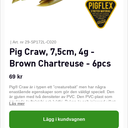
|
Art. nr
29-SP172L-C020
Pig Craw, 7,5cm, 4g -
Brown Chartreuse - 6pcs
69
kr
Pig® Craw är i typen ett ”creaturebait” men har några
enastående egenskaper som gör den väldigt speciell. Den
är gjuten med två densiteter av PVC. Den PVC-plast som
används är ftalat fri och luktfri. Buken är salt-injicerad vilket
gör att den sjunker med magen nedåt och ger mer stabilitet
vid hemtagning. Klornas design tillåter att betet står upp när
det placeras på botten samt gör en ”vinkande” rörelse när
Lägg i kundvagnen
den vevas hem. Pig® Craw är skårad i ryggen för enkel och
effektiv krokning med offset-krok. Vid användning av