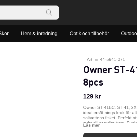
Skor
Hem & inredning
Optik och tillbehör
Outdoo
|
Art. nr
44-5641-071
Owner ST-41
8pcs
129
kr
Owner ST-41BC. ST-41, 2X s
ideal ersättnings krok för at
saltvattens fisket. Perfekt a
syfte till naturligt bete. Fun
graderade inåt slipade Cutti