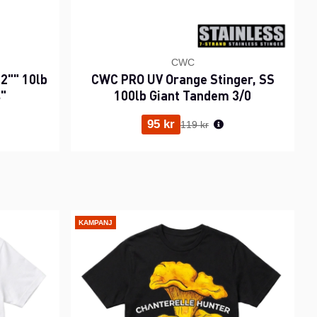
CWC
2"" 10lb
CWC PRO UV Orange Stinger, SS
s"
100lb Giant Tandem 3/0
ris:
Ordinarie pris:
95 kr
119 kr
KAMPANJ