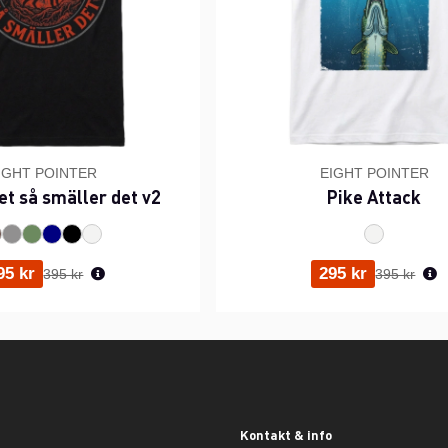
IGHT POINTER
EIGHT POINTER
et så smäller det v2
Pike Attack
Ordinarie pris:
Ordinarie p
95 kr
295 kr
395 kr
395 kr
Kontakt & info