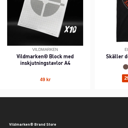
VILDMARKEN
E
Vildmarken® Block med
Skäller d
inskjutningstavlor A4
2
49 kr
Vildmarken® Brand Store