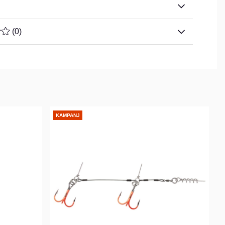
TYG 0 AV 5 ANTAL BETYG 0
(
0
)
KAMPANJ