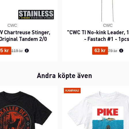
CWC
CWC
 Chartreuse Stinger,
"CWC TI No-kink Leader, 1
Original Tandem 2/0
- Fastach #1 - 1pc
Ordinarie pris:
Ordinarie p
5 kr
63 kr
119 kr
79 kr
Andra köpte även
KAMPANJ