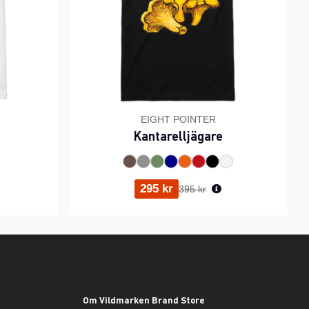
EIGHT POINTER
Kantarelljägare
ris:
Ordinarie pris:
295 kr
395 kr
Om Vildmarken Brand Store