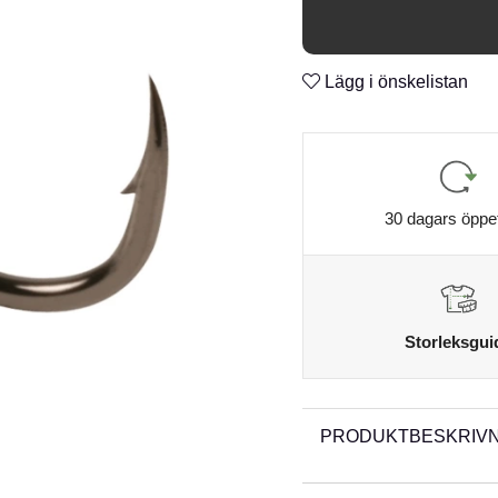
n
Cutting Point
n
2X-Strong
n
Lägg i önskelistan
n
30 dagars öppe
Storleksgui
PRODUKTBESKRIVN