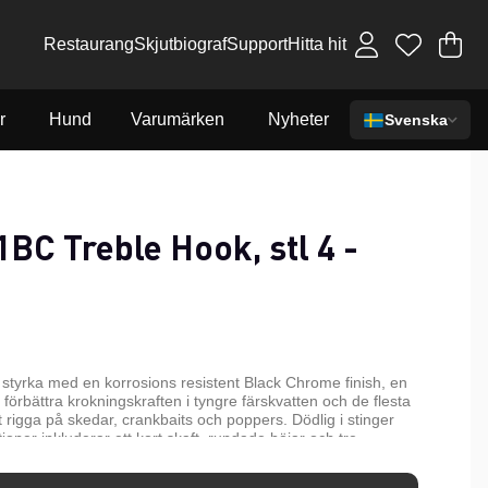
Restaurang
Skjutbiograf
Support
Hitta hit
Va
An
.
r
Hund
Varumärken
Nyheter
Svenska
BC Treble Hook, stl 4 -
tyrka med en korrosions resistent Black Chrome finish, en
t förbättra krokningskraften i tyngre färskvatten och de flesta
tt rigga på skedar, crankbaits och poppers. Dödlig i stinger
ktioner inkluderar ett kort skaft, rundade böjar och tre
ng Points.
n