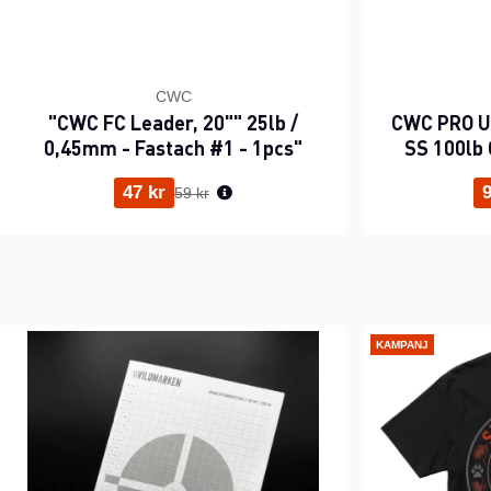
CWC
"CWC FC Leader, 20"" 25lb /
CWC PRO UV
0,45mm - Fastach #1 - 1pcs"
SS 100lb 
Ordinarie pris:
47 kr
9
59 kr
KAMPANJ